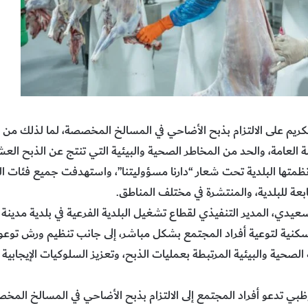
كريم على الالتزام بذبح الأضاحي في المسالخ المخصصة، لما لذلك من دو
 العامة، والحد من المخاطر الصحية والبيئية التي تنتج عن الذبح العش
ي نظمتها البلدية تحت شعار “دارنا مسؤوليتنا”، واستهدفت جميع فئات
بعة للبلدية، والمنتشرة في مختلف المناطق.
 المدير التنفيذي لقطاع تشغيل البلدية الفرعية في بلدية مدينة 
السكنية لتوعية أفراد المجتمع بشكل مباشر، إلى جانب تنظيم ورش توع
ت الصحية والبيئية المرتبطة بعمليات الذبح، وتعزيز السلوكيات الإيجاب
بي تدعو أفراد المجتمع إلى الالتزام بذبح الأضاحي في المسالخ المخص