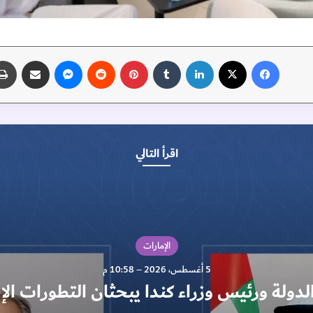
فيسبوك
‫X
لينكدإن
‏Tumblr
بينتيريست
‏Reddit
ماسنجر
مشاركة عبر البريد
اقرأ التالي
أبوظبي
5 أغسطس، 2026 – 7:15 م
رئيس العين يشهد فوز رديف الزع