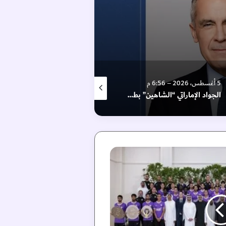
5 أغسطس، 2026 – 11:31 م
5 أغسطس، 2026 – 10:58 م
الجواد الإماراتي “الشاهين” بطلًا لكأس الدوحة للخيول العربية بفرنسا
بالصور.. الوحدة يزيح الستار عن قميصه للموسم الجديد
رئيس الدولة ورئيس وزراء كندا يبحثان التطورات الإقليمية