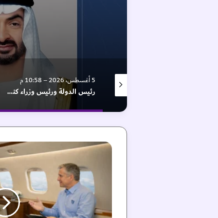
5 أغسطس، 2026 – 10:58 م
5 أغسطس، 2026 – 7:15 م
بالصور.. الوحدة يزيح الستار عن قميصه للموسم الجديد
رئيس الدولة ورئيس وزراء كندا يبحثان التطورات الإقليمية
إ
ط
ل
ا
ق
م
ن
ص