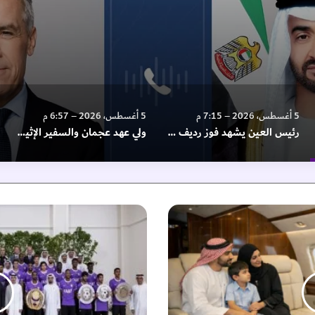
5 أغسطس، 2026 – 6:57 م
5 أغسطس، 2026 – 6:56 م
رئيس العين يشهد فوز رديف الزعيم على ريال مدريد
ولي عهد عجمان والسفير الإثيوبي يبحثان آفاق التعاون وتعزيز العلاقات الثنائية
ر
ئ
ي
س
ا
ل
د
و