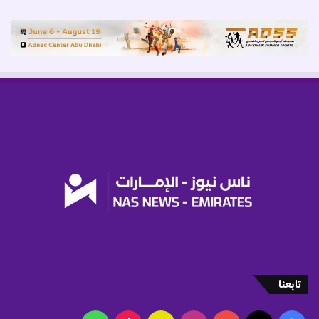
.
4
6
6
م
ل
ي
ا
ر
د
ي
ن
ا
ر
ف
ي
ا
ل
ب
تابعنا
و
ر