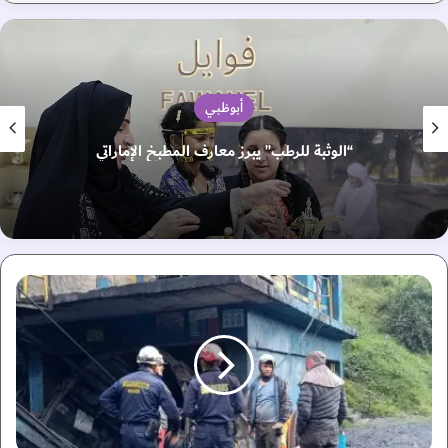
أبوظبي
“الوثبة للرطب” يبرز معارف المطبخ الإماراتي
7
ق
ت
ل
ى
ف
ي
ا