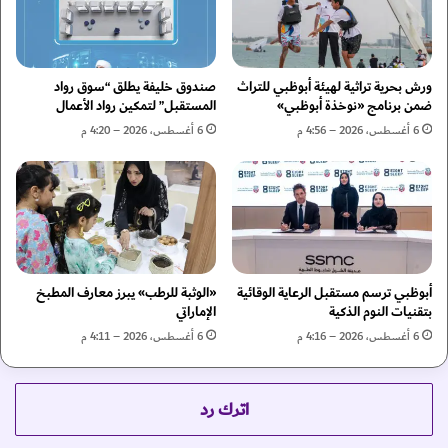
ا
ي
س
ت
ح
ورش بحرية تراثية لهيئة أبوظبي للتراث
صندوق خليفة يطلق “سوق رواد
و
ضمن برنامج «نوخذة أبوظبي»
المستقبل” لتمكين رواد الأعمال
ذ
6 أغسطس، 2026 – 4:56 م
6 أغسطس، 2026 – 4:20 م
و
ن
ع
ل
ى
أ
س
أبوظبي ترسم مستقبل الرعاية الوقائية
«الوثبة للرطب» يبرز معارف المطبخ
ه
بتقنيات النوم الذكية
الإماراتي
م
ب
6 أغسطس، 2026 – 4:16 م
6 أغسطس، 2026 – 4:11 م
ق
ي
م
اترك رد
ة
6