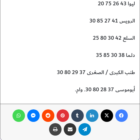
ليوا 43 26 75 20
الرويس 41 27 85 30
السلع 42 30 80 25
دلـمـا 38 30 85 35
طنب الكبرى / الصغرى 37 29 80 30
أبوموسى 37 28 80 30. وام.
فيسبوك
‫X
لينكدإن
‏Tumblr
بينتيريست
‏Reddit
ماسنجر
واتساب
تيلقرام
مشاركة عبر البريد
طباعة