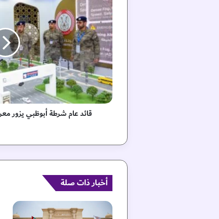
ئ
د
ع
ا
م
ش
ر
ط
ة
أ
ب
قائد عام شرطة أبوظبي يزور معرض 
و
ظ
ب
ي
ي
ز
و
أخبار ذات صلة
ر
م
ع