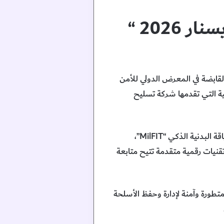
2026 “
لقابضة في المعرض الدولي للأمن
عية والأمنية التي تقدمها شركة تسليح
واستمع سعادته إلى شرح من سالم المطروشي الرئيس التنفيذي لمجموعة تسليح القابضة حول نظام اللياقة البدنية الذكي “MilFIT”،
تقنيات رقمية متقدمة تتيح متابعة
 أنظمة التخزين الذكي للأسلحة “SWS”، التي توفر حلولاً متطورة وآمنة لإدارة وحفظ الأسلحة