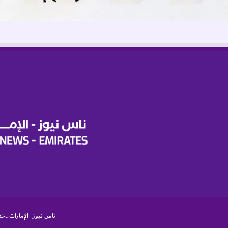
ناس نيوز -الإمارات..خد