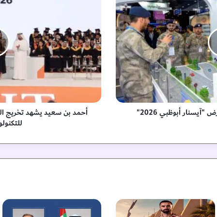
م
د
ب
ن
س
ع
ي
د
ي
ش
ه
"آيسنار أبوظبي 2026"
د
للتكنولو
ت
خ
ر
ي
ج
ا
ل
د
ف