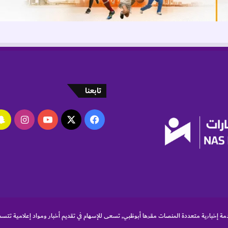
ر
ل
ل
ت
ك
ن
و
ل
تابعنا
و
ج
ي
‫X
فيسبوك
‫YouTube
انستقر
ا
–
د
ب
ي
"
مة إخبارية متعددة المنصات مقرها أبوظبي, تسعى للإسهام في تقديم أخبار ومواد إعلامية تتسم