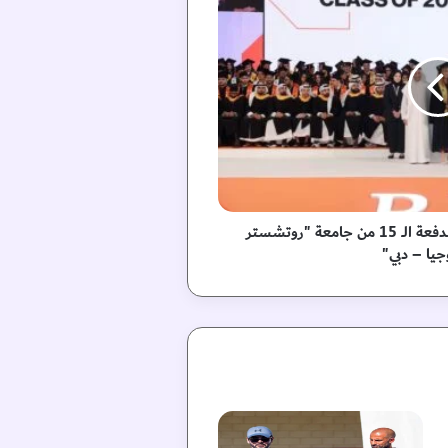
أحمد بن سعيد يشهد تخريج الدفعة الــ 15 من جامعة "روتشستر
جيا – دبي"