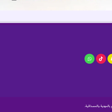
ام
سناب
‫TikTok
واتساب
تشات
 بالمهنية والمصداقية.