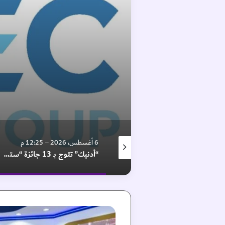
6 أغسطس، 2026 – 12:28 م
6 أغسطس، 2026 – 12:25 م
“برجيل القابضة” تسجل إيرادات بـ2.8 مليار درهم وأرباحا تشغيلية بـ517 مليون درهم خلال النصف الأول
“أدنيك” تتوج بـ 13 جائزة “ستيفي”
ق
ا