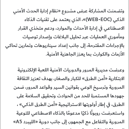
وتضمنت المشاركة عرض مشروع «نظام إدارة الحدث الأمني
الذكي (WEB-EOC)»، الذي يعتمد على تقنيات الذكاء
الاصطناعي في إدارة الأحداث والموارد، ودعم متخذي القرار
ومأموري العمليات عبر تحليل البلاغات وإصدار توصيات
بالإجراءات المقترحة، إلى جانب إعداد سيناريوهات وتمارين تحاكي
الأزمات والكوارث بما يعزز الجاهزية الأمنية.
وعرضت مديرية المرور والدوريات الآمنية اللعبة الإلكترونية
الابتكارية «أمن الطرق» للكبار والصغار، بهدف تعزيز الثقافة
المرورية وترسيخ الوعي بقوانين السير وقواعد المرور، ضمن
جهودها المستمرة للحد من الحوادث وتحقيق السلامة على
الطرق، في إطار أولويتها الاستراتيجية «أمن الطرق الذكي» ،
واستعرضت روبوتًا ذكيًا مدعومًا بالذكاء الاصطناعي للتوعية
المرورية والتفاعل مع الجمهور، إلى جانب دورية «الليبرد A5»