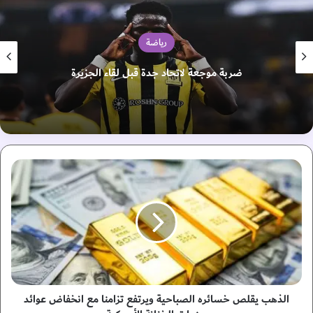
رياضة
ضربة موجعة لاتحاد جدة قبل لقاء الجزيرة
ا
ل
ذ
ه
ب
ي
ق
ل
ص
خ
الذهب يقلص خسائره الصباحية ويرتفع تزامنا مع انخفاض عوائد