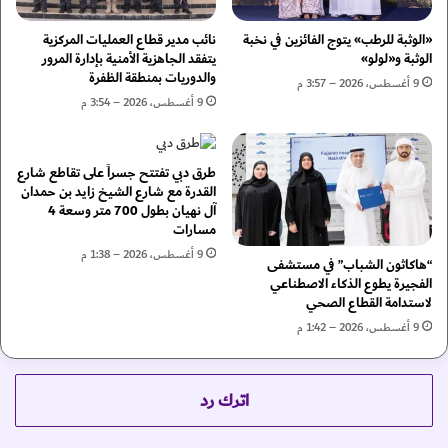
م
و
ن
ر
«الوثبة للرطب» يتوج الفائزين في نخبة
نائب مدير قطاع العمليات المركزية
ا
ج
الوثبة و«لولو»
يتفقد الجاهزية الأمنية بإدارة المرور
م
والدوريات بمنطقة الظفرة
ن
9 أغسطس، 2026 – 3:57 م
ع
ا
9 أغسطس، 2026 – 3:54 م
ا
ح
ن
ت
خ
س
طرق دبي تفتتح جسراً على تقاطع شارع
ف
ل
القدرة مع شارع الشيخ زايد بن حمدان
ا
ي
آل نهيان بطول 700 متر وسعة 4
ض
ح
مسارات
ع
ف
9 أغسطس، 2026 – 1:38 م
“هاكاثون الشباب” في مستشفى
و
ي
الفجيرة يطوع الذكاء الاصطناعي
ا
"
لاستدامة القطاع الصحي
ئ
آ
9 أغسطس، 2026 – 1:42 م
د
ي
س
س
ن
ن
د
ا
اترك رد
ا
ر
ت
2