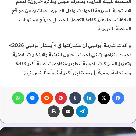
الصديقة للبيئة المزودة بمحرك هجين وطائرة «درون» لدعم
الاستجابة السريعة للحوادث ونقل الصورة المباشرة من مواقع
البلاغات، بما يعزز كفاءة التعامل الميداني ويرفع مستويات
السلامة المرورية.
وأكدت شرطة أبوظبي أن مشاركتها في «آيسنار أبوظبي 2026»
تجسد التزامها بتبني أحدث الحلول التقنية والابتكارات الأمنية،
وتعزيز الشراكات الدولية لتطوير منظومات أمنية أكثر كفاءة
واستدامة، وصولًا إلى مستقبل أكثر أمنًا وأمانًا. ناس نيوز
فيسبوك
‫X
لينكدإن
‏Tumblr
بينتيريست
‏Reddit
ماسنجر
واتساب
تيلقرام
مشاركة عبر البريد
طباعة