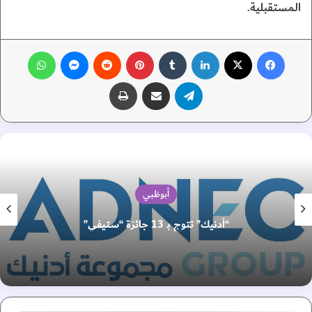
المستقبلية.
فيسبوك
‫X
لينكدإن
‏Tumblr
بينتيريست
‏Reddit
ماسنجر
واتساب
تيلقرام
مشاركة عبر البريد
طباعة
أبوظبي
“أدنيك” تتوج بـ 13 جائزة “ستيفي”