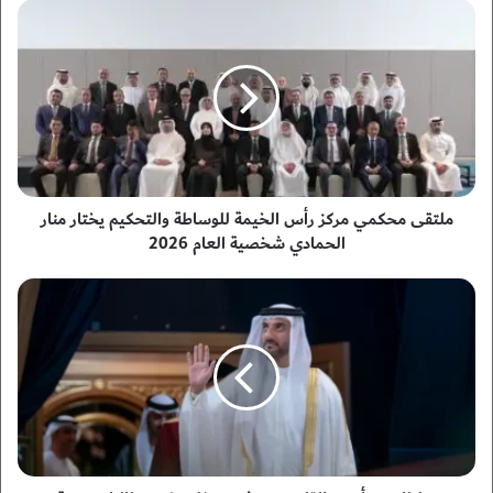
م
ل
ت
ق
ى
م
ح
ك
م
ي
ملتقى محكمي مركز رأس الخيمة للوساطة والتحكيم يختار منار
م
الحمادي شخصية العام 2026
ر
ك
س
ز
ل
ر
ط
أ
ا
س
ن
ا
ب
ل
ن
خ
أ
ي
ح