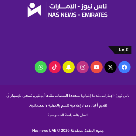
2
ج
0
ا
2
م
6
ع
ة
ا
ل
ش
تابعنا
ا
ر
‫X
فيسبوك
‫YouTube
انستقرام
سناب
‫TikTok
واتساب
ق
ة
تشات
د
ف
ع
ناس نيوز -الإمارات..خدمة إخبارية متعددة المنصات مقرها أبوظبي, تسعى للإسهام في
ة
ف
تقديم أخبار ومواد إعلامية تتسم بالمهنية والمصداقية.
ص
اتصل بنا
سياسة الخصوصية
ل
ا
ل
جميع الحقوق محفوظة Nas news UAE © 2026