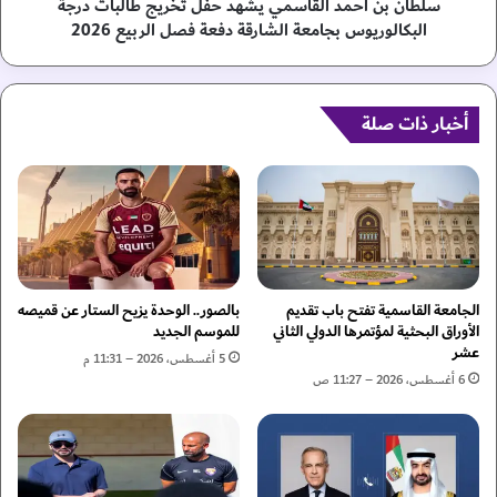
م
م
سلطان بن أحمد القاسمي يشهد حفل تخريج طالبات درجة
ة
د
البكالوريوس بجامعة الشارقة دفعة فصل الربيع 2026
ل
ا
ل
ل
و
ق
س
ا
أخبار ذات صلة
ا
س
ط
م
ة
ي
و
ي
ا
ش
ل
ه
ت
د
ح
ح
الجامعة القاسمية تفتح باب تقديم
بالصور.. الوحدة يزيح الستار عن قميصه
ك
ف
الأوراق البحثية لمؤتمرها الدولي الثاني
للموسم الجديد
ي
عشر
ل
5 أغسطس، 2026 – 11:31 م
م
ت
6 أغسطس، 2026 – 11:27 ص
ي
خ
خ
ر
ت
ي
ا
ج
ر
ط