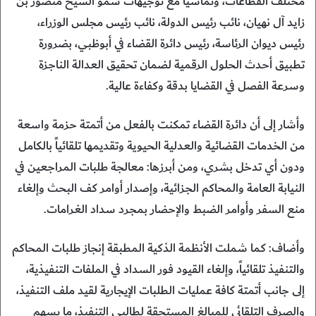
مختلف القطاعات، وتماشياً مع توجيهات سمو الشيخ منصور بن
زايد آل نهيان، نائب رئيس الدولة، نائب رئيس مجلس الوزراء،
رئيس ديوان الرئاسة، رئيس دائرة القضاء في أبوظبي، بضرورة
تطبيق أحدث الحلول الرقمية لضمان تحقيق العدالة الناجزة
وسرعة الفصل في القضايا بدقة وكفاءة عالية.
وأشار إلى أن دائرة القضاء تمكنت بالفعل من أتمتة حزمة واسعة
من الخدمات القضائية والعدلية الحيوية وتقديمها تلقائياً بالكامل
ودون أي تدخل بشري، ومن أبرزها: معالجة طلبات المراجعين في
النيابة العامة والمحاكم الجزائية، وإصدار أوامر كف البحث وإلغاء
منع السفر وأوامر الضبط والإحضار بمجرد سداد الغرامات.
وأضاف: كما شملت الأنظمة الذكية المطبقة إنجاز طلبات المحاكم
والتنفيذ تلقائياً، وإلغاء القيود فور السداد في الملفات التنفيذية،
إلى جانب أتمتة كافة عمليات الطلبات الإيجارية لقيد ملف التنفيذ،
والصرف التلقائي للمبالغ المستحقة لطالبي التنفيذ، ما يسهم