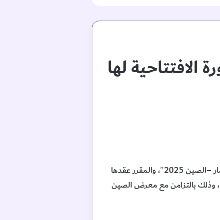
ورة الافتتاحية لها
أعلنت قمة AIM للاستثمار، المنصة الاستثمارية الرائدة عالمياً، عن إطلاق الدورة الدولية “قمة AIM للاستثمار –الصين 2025″، والمقرر عقدها
مدينة شنغهاي خلال الفترة من 7 إلى 8 نوفمبر 2025 في المركز الوطني للمعارض والمؤتمرات (NECC)، وذلك بالتزامن مع معرض الصين