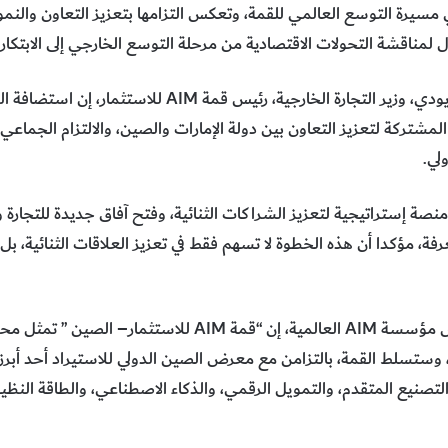
مسيرة التوسع العالمي للقمة، وتعكس التزامها بتعزيز التعاون والن
 لمناقشة التحولات الاقتصادية من مرحلة التوسع الخارجي إلى الابتكار 
مشتركة لتعزيز التعاون بين دولة الإمارات والصين، والالتزام الجماعي 
لي.
ة إستراتيجية لتعزيز الشراكات الثنائية، وفتح آفاق جديدة للتجارة و
ة، مؤكدا أن هذه الخطوة لا تسهم فقط في تعزيز العلاقات الثنائية، بل 
من جانبه قال داوود الشيزاوي، رئيس مؤسسة AIM العالمية، إن “
وستسلط القمة، بالتزامن مع معرض الصين الدولي للاستيراد أحد أبرز الف
لتصنيع المتقدم، والتمويل الرقمي، والذكاء الاصطناعي، والطاقة النظ