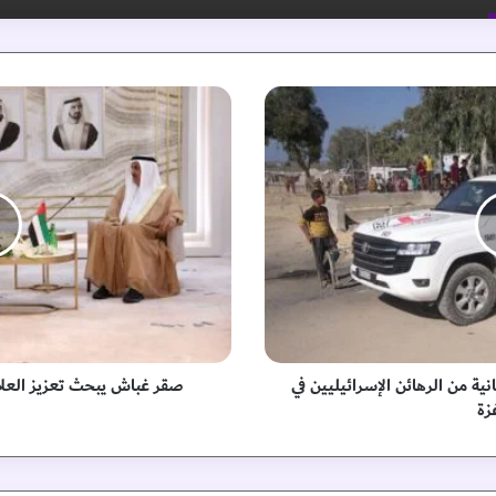
ص
ق
ر
غ
ب
ا
ش
ي
ب
ح
ث
ت
ع
ية من الرهائن الإسرائيليين في
صقر غباش يبحث تعزيز العلاقا
ز
زة
ي
ز
ا
ل