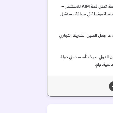
ومن خلال توافقها مع رؤية كلٍّ من الإمارات والصين في تعزيز مجالات التجارة والتكنولوجيا والتنمية المستدامة، تمثل قمة AIM للاستثمار –
 كمنصة موثوقة في صياغة مستقبل
وبلغ حجم التجارة غير النفطية بين دولة الإمارات وجمهورية الصين الشعبية 101.8 مليار دولار في عام 2024، ما جعل الصين الشريك التجاري
التعاون الدولي، حيث تأسست في دولة
لمية. وام.
طباعة