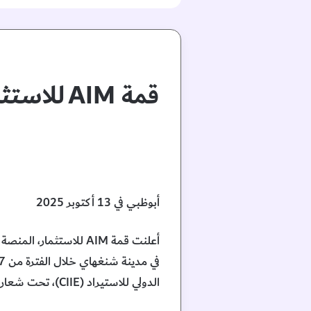
قمة AIM 
أبوظبي في 13 أكتوبر 2025
الدولي للاستيراد (CIIE)، تحت شعار ” استكشاف محركات العولمة المتشابكة: من الانطلاق إلى الازدهار”.