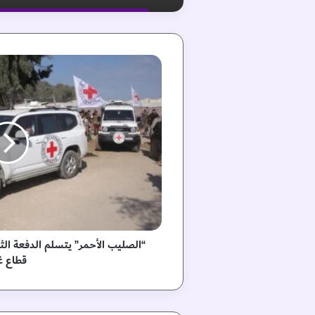
“
ا
ل
ص
ل
ي
ب
ا
ل
أ
ح
م
ر
“الصليب الأحمر” يتسلم الدفعة الثان
”
قطاع غ
ي
ت
س
ل