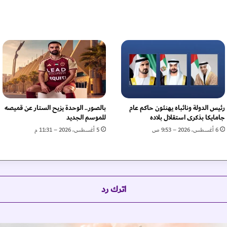
ع
ل
ا
ق
ا
ت
ا
ل
ث
ن
رئيس الدولة ونائباه يهنئون حاكم عام
بالصور.. الوحدة يزيح الستار عن قميصه
ا
جامايكا بذكرى استقلال بلاده
للموسم الجديد
ئ
6 أغسطس، 2026 – 9:53 ص
5 أغسطس، 2026 – 11:31 م
ي
ة
م
ع
ا
اترك رد
ل
س
ف
ي