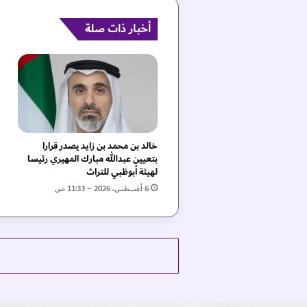
م
ا
أخبار ذات صلة
ل
د
ف
ع
ة
ا
ل
ث
خالد بن محمد بن زايد يصدر قرارا
ا
بتعيين عبدالله مبارك المهيري رئيسا
ن
لهيئة أبوظبي للتراث
ي
6 أغسطس، 2026 – 11:33 ص
ة
م
ن
ا
ل
ر
ه
ا