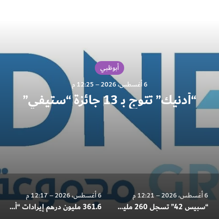
اقرأ التالي
أبوظبي
6 أغسطس، 2026 – 12:25 م
“أدنيك” تتوج بـ 13 جائزة “ستيفي”
6 أغسطس، 2026 – 12:21 م
6 أغسطس، 2026 – 12:17 م
“سبيس 42” تسجل 260 مليون دولار إيرادات في النصف الأول وتعزز تدفقاتها المستقبلية بـ 6.3 مليار دولار
361.6 مليون درهم إيرادات “ألف للتعليم” في النصف الأول