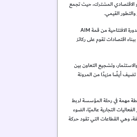
مو الاقتصادي المشترك، حيث تجمع
والتطور القيمي.
وقال معالي الدكتور ثاني بن أحمد الزيودي، وزير التجارة الخارجية، رئيس قمة AIM للاستثمار، إن استضافة الدورة الافتتاحية من قمة AIM
ببناء اقتصادات تقوم على ركائز
الاستثمار، وتشجيع التعاون بين
تضيف أيضًا مزيدًا من المرونة
قمة AIM للاستثمار– الصين ” تمثل محطة مهمة في رحلة المؤسسة لربط
عاليات التجارية عالميًا، الضوء
يفة، وهي القطاعات التي تقود حركة