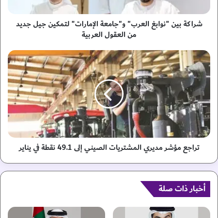
ن
"
ن
شراكة بين "نوابغ العرب" و"جامعة الإمارات" لتمكين جيل جديد
و
من العقول العربية
ا
ب
ت
غ
ر
ا
ا
ل
ج
ع
ع
ر
م
ب
ؤ
"
ش
و
ر
"
م
تراجع مؤشر مديري المشتريات الصيني إلى 49.1 نقطة في يناير
ج
د
ا
ي
م
ر
ع
أخبار ذات صلة
ي
ة
ا
ا
ل
ل