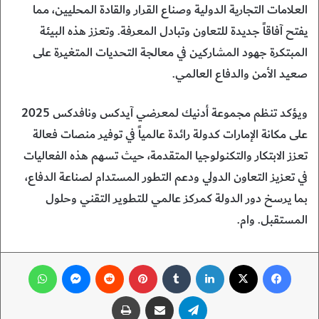
العلامات التجارية الدولية وصناع القرار والقادة المحليين، مما
يفتح آفاقاً جديدة للتعاون وتبادل المعرفة. وتعزز هذه البيئة
المبتكرة جهود المشاركين في معالجة التحديات المتغيرة على
صعيد الأمن والدفاع العالمي.
ويؤكد تنظم مجموعة أدنيك لمعرضي آيدكس ونافدكس 2025
على مكانة الإمارات كدولة رائدة عالمياً في توفير منصات فعالة
تعزز الابتكار والتكنولوجيا المتقدمة، حيث تسهم هذه الفعاليات
في تعزيز التعاون الدولي ودعم التطور المستدام لصناعة الدفاع،
بما يرسخ دور الدولة كمركز عالمي للتطوير التقني وحلول
المستقبل. وام.
فيسبوك
‫X
لينكدإن
‏Tumblr
بينتيريست
‏Reddit
ماسنجر
واتساب
تيلقرام
مشاركة عبر البريد
طباعة