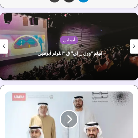
أبوظبي
فيلم “وول _ إي” في “اللوفر أبوظبي”
ش
ر
ا
ك
ة
ب
ي