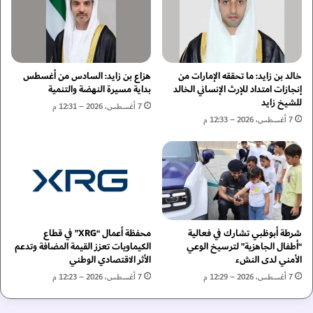
م
إ
ش
م
ت
ا
ر
ر
ي
ا
ا
خالد بن زايد: ما تحققه الإمارات من
هزاع بن زايد: السادس من أغسطس
ت
ت
إنجازات امتداد للإرث الإنساني الخالد
بداية مسيرة النهضة والتنمية
"
للشيخ زايد
ا
7 أغسطس، 2026 – 12:31 م
ل
ل
7 أغسطس، 2026 – 12:33 م
ت
ص
م
ي
ك
ن
ي
ي
ن
إ
ج
ل
ي
ى
شرطة أبوظبي تشارك في فعالية
محفظة أعمال “XRG” في قطاع
ل
4
“أطفال الجاهزية” لترسيخ الوعي
الكيماويات تعزز القيمة المضافة وتدعم
ج
9
الأمني لدى النشء
الأثر الاقتصادي الوطني
د
.
7 أغسطس، 2026 – 12:29 م
7 أغسطس، 2026 – 12:23 م
ي
1
د
ن
م
ق