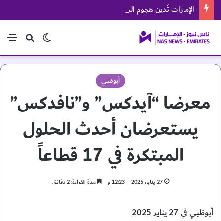
الإمارات تُدين هجوم الحوثيين على منطقة نجران السعودية
الوضع المظلم
بحث عن
الق
أبوظبي
معرضا “آيدكس” و”نافدكس”
يستعرضان أحدث الحلول
المبتكرة في 17 قطاعاً
27 يناير، 2025 – 12:23 م
مدة القراءة: 2 دقائق
أبوظبي في 27 يناير 2025