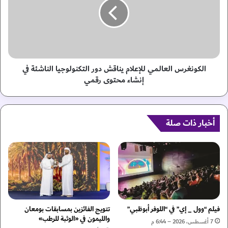
ل
و
ل
ن
إ
غ
ع
ر
ل
س
ا
ا
م
ل
الكونغرس العالمي للإعلام يناقش دور التكنولوجيا الناشئة في
2
ع
إنشاء محتوى رقمي
0
ا
2
ل
4
م
ي
ي
أخبار ذات صلة
ن
ل
ا
ل
ق
إ
ش
ع
ت
ل
ح
ا
د
م
ي
ي
فيلم “وول _ إي” في “اللوفر أبوظبي”
تتويج الفائزين بمسابقات بومعان
ا
ن
والليمون في «الوثبة للرطب»
7 أغسطس، 2026 – 6:44 م
ت