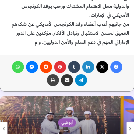
والدولية محل الاهتمام المشترك ورحب بوفد الكونجرس
الأمريكي في الإمارات.
من جانبهم أعرب أعضاء وفد الكونجرس الأمريكي عن شكرهم
العميق لحسن الاستقبال وتبادل الأفكار، مؤكدين على الدور
الإماراتي المهم في دعم السلم والأمن الدوليين. وام
فيسبوك
‫X
لينكدإن
‏Tumblr
بينتيريست
‏Reddit
ماسنجر
واتساب
تيلقرام
مشاركة عبر البريد
طباعة
أبوظبي