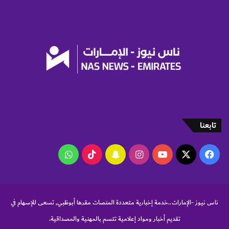
ط
ئ
ق
ة
ا
ف
ل
ي
ن
إ
ز
ن
ا
ش
ع
ا
ا
ء
ت
م
ح
تابعنا
ت
و
ى
‫X
فيسبوك
‫YouTube
انستقرام
سناب
‫TikTok
واتساب
ر
ق
تشات
م
ي
ناس نيوز -الإمارات..خدمة إخبارية متعددة المنصات مقرها أبوظبي, تسعى للإسهام في
تقديم أخبار ومواد إعلامية تتسم بالمهنية والمصداقية.