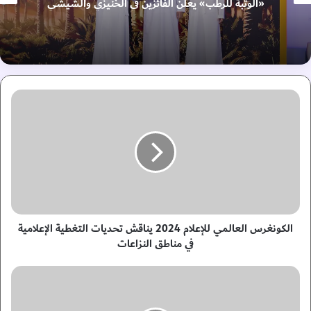
«الوثبة للرطب» يعلن الفائزين في الخنيزي والشيشي
ا
ل
ك
و
ن
غ
ر
س
ا
ل
الكونغرس العالمي للإعلام 2024 يناقش تحديات التغطية الإعلامية
ع
في مناطق النزاعات
ا
ل
ا
م
ل
ي
ك