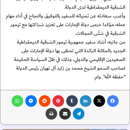
الشرقية الديمقراطية لدى الدولة.
وأعرب سعادته عن تمنياته للسفير بالتوفيق والنجاح في أداء مهام
عمله، مؤكدا حرص دولة الإمارات على تعزيز شراكتها مع تيمور
الشرقية في شتّى المجالات.
من جانبه، أشاد سفير جمهورية تيمور الشرقية الديمقراطية
الجديد بالمكانة الرائدة التي تحظى بها دولة الإمارات على
الصعيدين الإقليمي والدولي، وذلك في ظلّ السياسة الحكيمة
لصاحب السمو الشيخ محمد بن زايد آل نهيان رئيس الدولة
“حفظه الله”. وام.
فيسبوك
‫X
لينكدإن
‏Tumblr
بينتيريست
‏Reddit
ماسنجر
واتساب
تيلقرام
مشاركة عبر البريد
طباعة