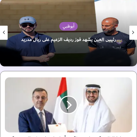
أبوظبي
رئيس العين يشهد فوز رديف الزعيم على ريال مدريد
و
ز
ا
ر
ة
ا
ل
خ
ا