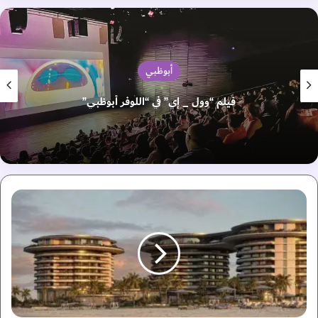
أبوظبي
فيلم “وول _ إي” في “اللوفر أبوظبي”
ا
ت
ف
ا
ق
ي
ة
إ
س