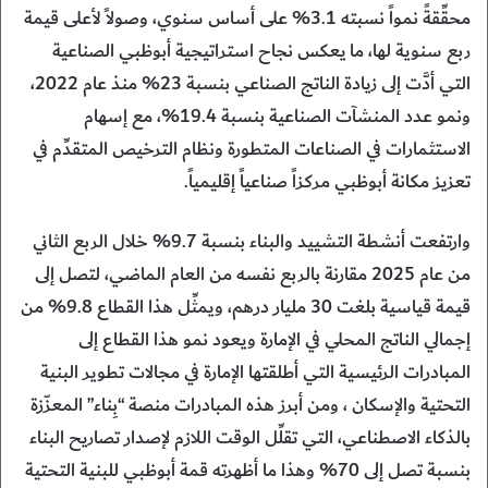
محقِّقةً نمواً نسبته 3.1% على أساس سنوي، وصولاً لأعلى قيمة
ربع سنوية لها، ما يعكس نجاح استراتيجية أبوظبي الصناعية
التي أدَّت إلى زيادة الناتج الصناعي بنسبة 23% منذ عام 2022،
ونمو عدد المنشآت الصناعية بنسبة 19.4%، مع إسهام
الاستثمارات في الصناعات المتطورة ونظام الترخيص المتقدِّم في
تعزيز مكانة أبوظبي مركزاً صناعياً إقليمياً.
وارتفعت أنشطة التشييد والبناء بنسبة 9.7% خلال الربع الثاني
من عام 2025 مقارنة بالربع نفسه من العام الماضي، لتصل إلى
قيمة قياسية بلغت 30 مليار درهم، ويمثِّل هذا القطاع 9.8% من
إجمالي الناتج المحلي في الإمارة ويعود نمو هذا القطاع إلى
المبادرات الرئيسية التي أطلقتها الإمارة في مجالات تطوير البنية
التحتية والإسكان ، ومن أبرز هذه المبادرات منصة “بِناء” المعزّزة
بالذكاء الاصطناعي، التي تقلِّل الوقت اللازم لإصدار تصاريح البناء
بنسبة تصل إلى 70% وهذا ما أظهرته قمة أبوظبي للبنية التحتية