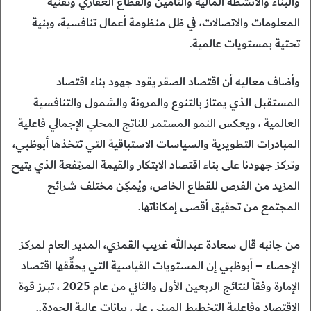
والبناء والأنشطة المالية والتأمين والقطاع العقاري وتقنية
المعلومات والاتصالات، في ظل منظومة أعمال تنافسية، وبنية
تحتية بمستويات عالمية.
وأضاف معاليه أن اقتصاد الصقر يقود جهود بناء اقتصاد
المستقبل الذي يمتاز بالتنوع والمرونة والشمول والتنافسية
العالمية ، ويعكس النمو المستمر للناتج المحلي الإجمالي فاعلية
المبادرات التطويرية والسياسات الاستباقية التي تتخذها أبوظبي،
وتركز جهودنا على بناء اقتصاد الابتكار والقيمة المرتفعة الذي يتيح
المزيد من الفرص للقطاع الخاص، ويُمكِن مختلف شرائح
المجتمع من تحقيق أقصى إمكاناتها.
من جانبه قال سعادة عبدالله غريب القمزي، المدير العام لمركز
الإحصاء – أبوظبي إن المستويات القياسية التي يحقِّقها اقتصاد
الإمارة وفقاً لنتائج الربعين الأول والثاني من عام 2025 ، تبرز قوة
الاقتصاد وفاعلية التخطيط المبني على بيانات عالية الجودة..