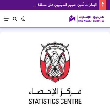
الإمارات تُدين هجوم الحوثيين على منطقة نجران السعودية
الوضع المظلم
بحث عن
الق