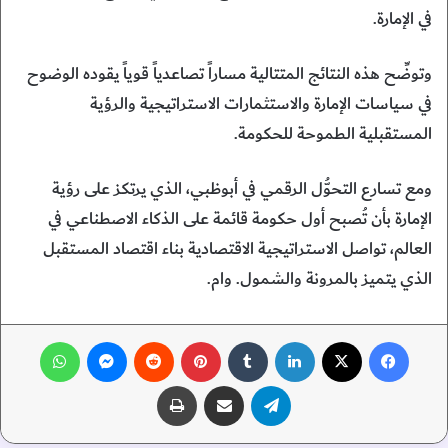
في الإمارة.
وتوضِّح هذه النتائج المتتالية مساراً تصاعدياً قوياً يقوده الوضوح
في سياسات الإمارة والاستثمارات الاستراتيجية والرؤية
المستقبلية الطموحة للحكومة.
ومع تسارع التحوُّل الرقمي في أبوظبي، الذي يرتكز على رؤية
الإمارة بأن تُصبح أول حكومة قائمة على الذكاء الاصطناعي في
العالم، تواصل الاستراتيجية الاقتصادية بناء اقتصاد المستقبل
الذي يتميز بالمرونة والشمول. وام.
فيسبوك
‫X
لينكدإن
‏Tumblr
بينتيريست
‏Reddit
ماسنجر
واتساب
تيلقرام
مشاركة عبر البريد
طباعة