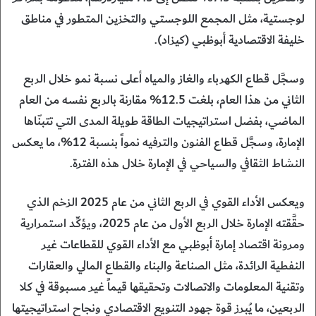
لوجستية، مثل المجمع اللوجستي والتخزين المتطور في مناطق
خليفة الاقتصادية أبوظبي (كيزاد).
وسجَّل قطاع الكهرباء والغاز والمياه أعلى نسبة نمو خلال الربع
الثاني من هذا العام، بلغت 12.5% مقارنة بالربع نفسه من العام
الماضي، بفضل استراتيجيات الطاقة طويلة المدى التي تتبنّاها
الإمارة، وسجَّل قطاع الفنون والترفيه نمواً بنسبة 12%، ما يعكس
النشاط الثقافي والسياحي في الإمارة خلال هذه الفترة.
ويعكس الأداء القوي في الربع الثاني من عام 2025 الزخم الذي
حقَّقته الإمارة خلال الربع الأول من عام 2025، ويؤكِّد استمرارية
ومرونة اقتصاد إمارة أبوظبي مع الأداء القوي للقطاعات غير
النفطية الرائدة، مثل الصناعة والبناء والقطاع المالي والعقارات
وتقنية المعلومات والاتصالات وتحقيقها قيماً غير مسبوقة في كلا
الربعين، ما يُبرز قوة جهود التنويع الاقتصادي ونجاح استراتيجيتها