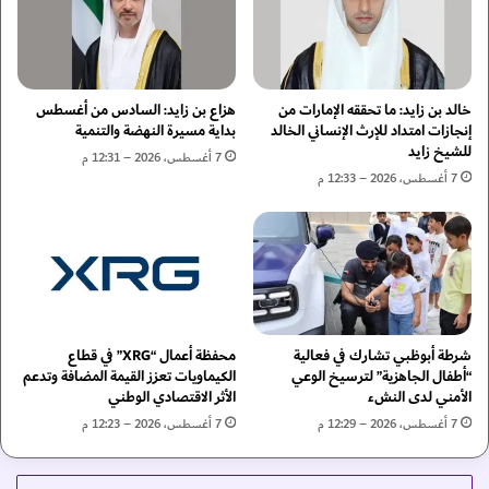
ض
ف
ة
ت
»
ح
و
ب
«
ا
خالد بن زايد: ما تحققه الإمارات من
هزاع بن زايد: السادس من أغسطس
م
ب
إنجازات امتداد للإرث الإنساني الخالد
بداية مسيرة النهضة والتنمية
ا
للشيخ زايد
ا
7 أغسطس، 2026 – 12:31 م
ر
ل
7 أغسطس، 2026 – 12:33 م
ي
ت
و
س
ت
ج
ا
ي
ل
ل
د
ل
و
ل
شرطة أبوظبي تشارك في فعالية
محفظة أعمال “XRG” في قطاع
ل
س
“أطفال الجاهزية” لترسيخ الوعي
الكيماويات تعزز القيمة المضافة وتدعم
ي
ن
الأمني لدى النشء
الأثر الاقتصادي الوطني
ة
و
»
7 أغسطس، 2026 – 12:29 م
7 أغسطس، 2026 – 12:23 م
ا
ل
ت
إ
7