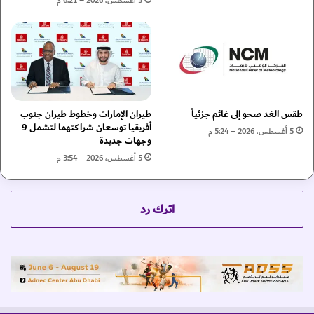
5 أغسطس، 2026 – 6:21 م
ي
ا
م
ع
ة
ا
1
ل
.
م
5
ح
م
ت
طقس الغد صحو إلى غائم جزئياً
طيران الإمارات وخطوط طيران جنوب
ل
و
أفريقيا توسعان شراكتهما لتشمل 9
ي
ى
5 أغسطس، 2026 – 5:24 م
وجهات جديدة
و
ا
5 أغسطس، 2026 – 3:54 م
ن
ل
د
ث
ر
ق
ه
ا
اترك رد
م
ف
ي
"
ب
ا
ل
ت