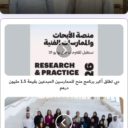
د
ب
ي
ت
ط
ل
ق
أ
ك
ب
دبي تطلق أكبر برنامج منح للممارسين المبدعين بقيمة 1.5 مليون
ر
درهم
ب
ر
ن
ن
ا
ا
د
م
ي
ج
د