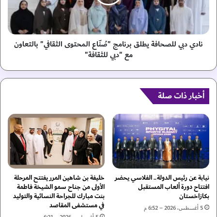
م
ب
ن
ي
ح
ل
ل
ل
ل
ص
نادي دبي للصحافة يطلق برنامج "صُنّاع المحتوى الثقافي" بالتعاون
م
ح
مع "دبي للثقافة"
م
ا
ا
ف
ر
ة
س
ي
أخبار ذات صلة
ي
ط
ن
ل
ا
ق
ل
ب
م
ر
ب
ن
د
ا
ع
م
نيابة عن رئيس الدولة.. الفلاسي يحضر
خليفة بن شاهين المرر يفتتح المرحلة
ي
ج
افتتاح دورة ألعاب المستقبل
الأولى من جناح سمو الشيخة فاطمة
ن
بكازاخستان
بنت مبارك للجراحة النسائية والتوليد
"
في مستشفى المقاصد
ب
صُ
5 أغسطس، 2026 – 6:52 م
ق
نّ