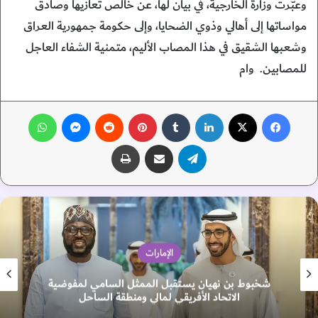
وعبّرت وزارة الخارجية، في بيان لها، عن خالص تعازيها وصادق
مواساتها إلى أهالي وذوي الضحايا، وإلى حكومة جمهورية العراق
وشعبها الشقيق في هذا المصاب الأليم، متمنية الشفاء العاجل
للمصابين. وام
فيسبوك
‫X
لينكدإن
‏Tumblr
بينتيريست
‏Reddit
ماسنجر
واتساب
تيلقرام
مشاركة عبر البريد
طباعة
الإمارات
شخبوط بن نهيان يستقبل الممثل السامي لمفوضية
الاتحاد الأفريقي لمالي ومنطقة الساحل