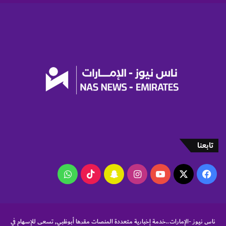
ع
ا
و
ن
م
ع
"
د
ب
ي
ل
ل
ث
ق
تابعنا
ا
ف
‫X
فيسبوك
‫YouTube
انستقرام
سناب
‫TikTok
واتساب
ة
"
تشات
ناس نيوز -الإمارات..خدمة إخبارية متعددة المنصات مقرها أبوظبي, تسعى للإسهام في