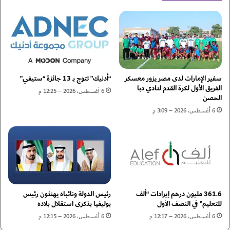
ر
ط
ئ
ل
ي
ا
س
ق
ا
ن
ل
ا
د
ر
و
ب
سفير الإمارات لدى مصر يزور معسكر
“أدنيك” تتوج بـ 13 جائزة “ستيفي”
ل
و
الفريق الأول لكرة القدم لنادي دبا
6 أغسطس، 2026 – 12:25 م
ة
الحصن
ل
ل
ا
6 أغسطس، 2026 – 3:09 م
ل
ي
خ
ة
ي
أ
و
و
ل
ه
ا
ا
ل
ي
361.6 مليون درهم إيرادات “ألف
رئيس الدولة ونائباه يهنئون رئيس
ع
و
للتعليم” في النصف الأول
بوليفيا بذكرى استقلال بلاده
ر
ا
ب
6 أغسطس، 2026 – 12:17 م
6 أغسطس، 2026 – 12:15 م
ل
ي
أ