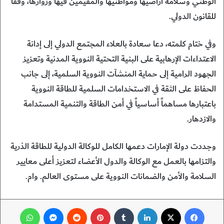
الوطني وسلامة أراضيها ومواطنيها والمقيمين فيها وزوارها، وفقاً
للقانون الدولي.
وفي ختام كلمته، دعا سعادة بالعلاء المجتمع الدولي إلى إدانة
الاعتداءات الإرهابية على البنية التحتية النووية المدنية وتعزيز
الجهود الرامية إلى حماية المنشآت النووية السلمية، إلى جانب
الحفاظ على الثقة في الاستخدامات السلمية للطاقة النووية
باعتبارها مساهماً أساسياً في أمن الطاقة والتنمية المستدامة
والازدهار.
وجددت دولة الإمارات دعمها الكامل للوكالة الدولية للطاقة الذرية
والتزامها بالعمل مع الوكالة والدول الأعضاء لتعزيز أعلى معايير
السلامة والأمن والضمانات النووية على مستوى العالم. وام.
فيسبوك
‫X
لينكدإن
‏Tumblr
بينتيريست
‏Reddit
ماسنجر
واتساب