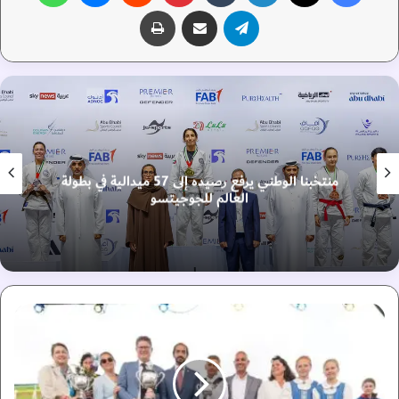
تيلقرام
مشاركة عبر البريد
طباعة
منتخبنا الوطني يرفع رصيده إلى 57 ميدالية في بطولة
العالم للجوجيتسو
"
و
س
م
ي