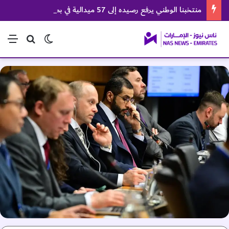
منتخبنا الوطني يرفع رصيده إلى 57 ميدالية في بطولة العالم للجوجيتسو
الوضع المظلم
بحث عن
الق