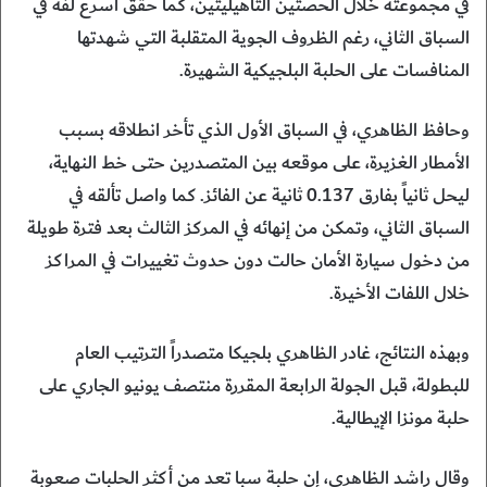
في مجموعته خلال الحصتين التأهيليتين، كما حقق أسرع لفة في
السباق الثاني، رغم الظروف الجوية المتقلبة التي شهدتها
المنافسات على الحلبة البلجيكية الشهيرة.
وحافظ الظاهري، في السباق الأول الذي تأخر انطلاقه بسبب
الأمطار الغزيرة، على موقعه بين المتصدرين حتى خط النهاية،
ليحل ثانياً بفارق 0.137 ثانية عن الفائز. كما واصل تألقه في
السباق الثاني، وتمكن من إنهائه في المركز الثالث بعد فترة طويلة
من دخول سيارة الأمان حالت دون حدوث تغييرات في المراكز
خلال اللفات الأخيرة.
وبهذه النتائج، غادر الظاهري بلجيكا متصدراً الترتيب العام
للبطولة، قبل الجولة الرابعة المقررة منتصف يونيو الجاري على
حلبة مونزا الإيطالية.
وقال راشد الظاهري، إن حلبة سبا تعد من أكثر الحلبات صعوبة