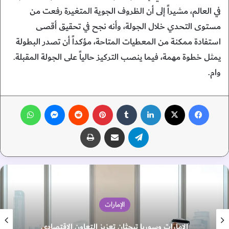
في العالم، مشيراً إلى أن الظروف الجوية المتغيرة رفعت من
مستوى التحدي خلال الجولة، وأنه نجح في تحقيق أقصى
استفادة ممكنة من المعطيات المتاحة، مؤكداً أن تصدر البطولة
يمثل خطوة مهمة، فيما ينصب التركيز حالياً على الجولة المقبلة.
وام.
فيسبوك
‫X
لينكدإن
‏Tumblr
بينتيريست
‏Reddit
ماسنجر
واتساب
تيلقرام
مشاركة عبر البريد
طباعة
الإمارات
الإمارات وسوريا تبحثان تعزيز التعاون الاقتصادي