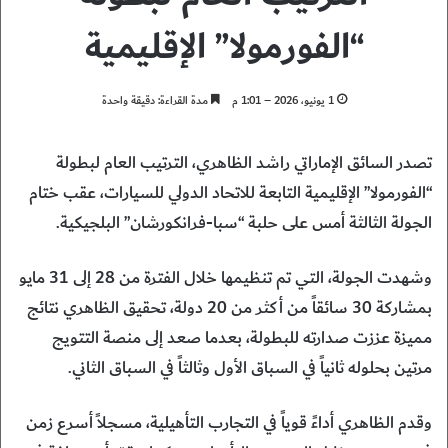
“الفورمولا” الإقليمية
1 يونيو، 2026 – 1:01 م
مدة القراءة: دقيقة واحدة
تصدر السائق الإماراتي راشد الظاهري، الترتيب العام لبطولة
“الفورمولا” الإقليمية التابعة للاتحاد الدولي للسيارات، عقب ختام
الجولة الثالثة أمس على حلبة “سبا-فرانكورشان” البلجيكية.
وشهدت الجولة، التي تم تنظيمها خلال الفترة من 28 إلى 31 مايو
بمشاركة 30 سائقاً من أكثر من 20 دولة، تحقيق الظاهري نتائج
مميزة عززت صدارته للبطولة، بعدما صعد إلى منصة التتويج
مرتين بحلوله ثانياً في السباق الأول وثالثاً في السباق الثاني.
وقدم الظاهري أداءً قوياً في التجارب التأهيلية، مسجلاً أسرع زمن