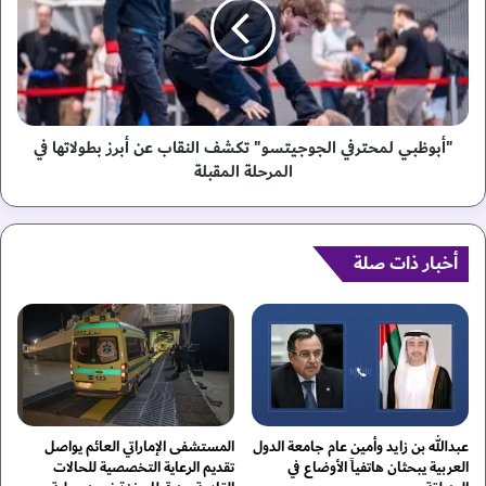
ل
و
ى
ظ
ج
ب
ا
ي
ئ
ل
ز
م
ة
ح
"أبوظبي لمحترفي الجوجيتسو" تكشف النقاب عن أبرز بطولاتها في
س
ت
المرحلة المقبلة
ر
ر
د
ف
ي
ي
ن
ا
أخبار ذات صلة
ي
ل
ا
ج
و
و
ي
ج
ت
ي
و
ت
ج
س
ب
و
عبدالله بن زايد وأمين عام جامعة الدول
المستشفى الإماراتي العائم يواصل
أ
"
العربية يبحثان هاتفياً الأوضاع في
تقديم الرعاية التخصصية للحالات
و