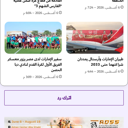
المنطقة
القادمة من قطاع غزة ضمن عملية
ت
“الفارس الشهم 3”
ل
ك
6 أغسطس، 2026 – 7:24 م
أ
ش
6 أغسطس، 2026 – 6:04 م
ل
ف
ق
ا
ا
ل
ب
ن
م
ق
و
ا
س
ب
طيران الإمارات وأرسنال يمددان
سفير الإمارات لدى مصر يزور معسكر
م
ع
شراكتهما حتى 2033
الفريق الأول لكرة القدم لنادي دبا
"
ن
الحصن
ا
6 أغسطس، 2026 – 4:44 م
أ
6 أغسطس، 2026 – 3:09 م
ل
ب
ف
ر
و
ز
ر
ب
اترك رد
م
ط
و
و
ل
ل
ا
ا
1
ت