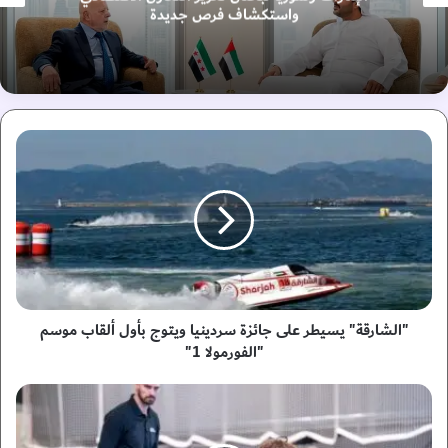
واستكشاف فرص جديدة
"
ا
ل
ش
ا
ر
ق
ة
"
ي
"الشارقة" يسيطر على جائزة سردينيا ويتوج بأول ألقاب موسم
س
"الفورمولا 1"
ي
ط
"
ر
أ
ع
ب