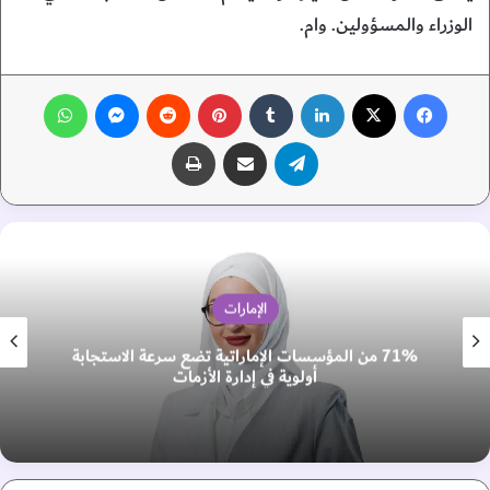
الوزراء والمسؤولين. وام.
فيسبوك
‫X
لينكدإن
‏Tumblr
بينتيريست
‏Reddit
ماسنجر
واتساب
تيلقرام
مشاركة عبر البريد
طباعة
الإمارات
71% من المؤسسات الإماراتية تضع سرعة الاستجابة
أولوية في إدارة الأزمات