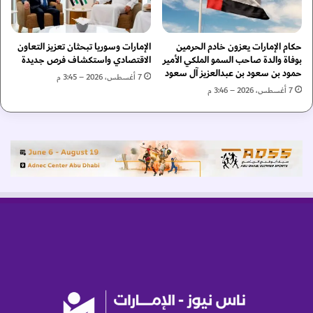
ك
"
ل
حكام الإمارات يعزون خادم الحرمين
الإمارات وسوريا تبحثان تعزيز التعاون
إ
بوفاة والدة صاحب السمو الملكي الأمير
الاقتصادي واستكشاف فرص جديدة
ع
حمود بن سعود بن عبدالعزيز آل سعود
7 أغسطس، 2026 – 3:45 م
ا
7 أغسطس، 2026 – 3:46 م
د
ة
ت
أ
ه
ي
ل
ش
ب
ك
ت
ه
ا
ا
ل