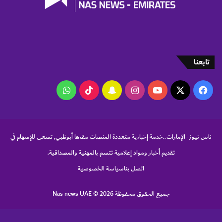
ك
ه
ر
ب
ا
ئ
تابعنا
ي
ة
‫X
فيسبوك
‫YouTube
انستقرام
سناب
‫TikTok
واتساب
تشات
ناس نيوز -الإمارات..خدمة إخبارية متعددة المنصات مقرها أبوظبي, تسعى للإسهام في
تقديم أخبار ومواد إعلامية تتسم بالمهنية والمصداقية.
اتصل بنا
سياسة الخصوصية
جميع الحقوق محفوظة Nas news UAE © 2026