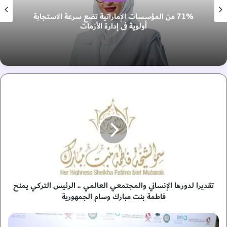
71% من المؤسسات الإماراتية تضع سرعة الاستجابة
أولوية في إدارة الأزمات
ت
ق
د
ي
ر
ا
ل
د
و
ر
تقديرا لدورها الإنساني والمجتمعي العالمي .. الرئيس التركي يمنح
ه
فاطمة بنت مبارك وسام الجمهورية
ا
ا
إ