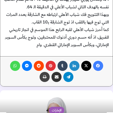
نفسه بالهدف الثاني لشباب الأعلي في الدقيقة الـ 64.
وبهذا التتويج فك شباب الأهلي ارتباطه مع الشارقة بعدد المرات
التي توج فيها باللقب اذ توج الشارقة بـ10 القاب.
كما أحرز شباب الأهلي لقبه الرابع هذا الموسم في انجاز تاريخي
للفريق، اذ أنه حسم دوري أدنوك للمحترفين، وتوج بكأس السوبر
الإماراتي، وبكأس السوبر الإماراتي القطري. وام
فيسبوك
‫X
لينكدإن
‏Tumblr
بينتيريست
‏Reddit
ماسنجر
واتساب
تيلقرام
مشاركة عبر البريد
طباعة
الإمارات