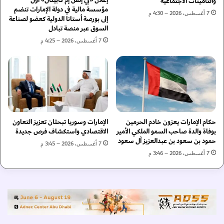
إعلان «بي إتش إم كابيتال» أول
والتأمينات الاجتماعية
ي
ت
مؤسسة مالية في دولة الإمارات تنضم
7 أغسطس، 2026 – 4:30 م
.
إلى بورصة أستانا الدولية كعضو لصناعة
د
السوق عبر منصة تبادل
.
ى
ا
ا
7 أغسطس، 2026 – 4:25 م
ل
ل
ر
س
ئ
ي
ي
ا
س
س
ا
ا
ل
ت
حكام الإمارات يعزون خادم الحرمين
الإمارات وسوريا تبحثان تعزيز التعاون
ت
ا
بوفاة والدة صاحب السمو الملكي الأمير
الاقتصادي واستكشاف فرص جديدة
ر
ل
حمود بن سعود بن عبدالعزيز آل سعود
ك
7 أغسطس، 2026 – 3:45 م
إ
7 أغسطس، 2026 – 3:46 م
ي
ق
ي
ل
م
ي
ن
م
ح
ي
ف
ا
ا
ل