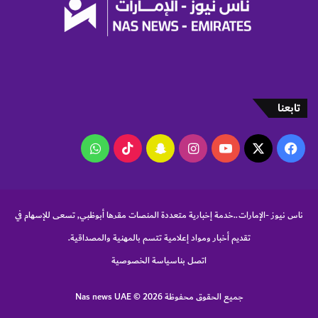
م
ة
ك
ن
ي
س
ي
ه
تابعنا
و
د
‫X
فيسبوك
‫YouTube
انستقرام
سناب
‫TikTok
واتساب
ي
ف
تشات
ي
ا
ل
ناس نيوز -الإمارات..خدمة إخبارية متعددة المنصات مقرها أبوظبي, تسعى للإسهام في
م
تقديم أخبار ومواد إعلامية تتسم بالمهنية والمصداقية.
س
ج
اتصل بنا
سياسة الخصوصية
د
ا
جميع الحقوق محفوظة Nas news UAE © 2026
ل
أ