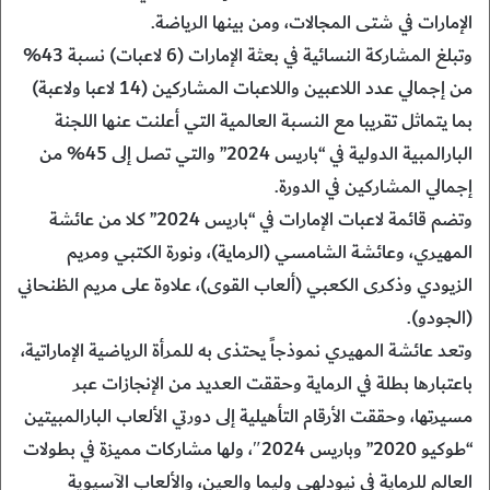
الإمارات في شتى المجالات، ومن بينها الرياضة.
وتبلغ المشاركة النسائية في بعثة الإمارات (6 لاعبات) نسبة 43%
من إجمالي عدد اللاعبين واللاعبات المشاركين (14 لاعبا ولاعبة)
بما يتماثل تقريبا مع النسبة العالمية التي أعلنت عنها اللجنة
البارالمبية الدولية في “باريس 2024” والتي تصل إلى 45% من
إجمالي المشاركين في الدورة.
وتضم قائمة لاعبات الإمارات في “باريس 2024” كلا من عائشة
المهيري، وعائشة الشامسي (الرماية)، ونورة الكتبي ومريم
الزيودي وذكرى الكعبي (ألعاب القوى)، علاوة على مريم الظنحاني
(الجودو).
وتعد عائشة المهيري نموذجاً يحتذى به للمرأة الرياضية الإماراتية،
باعتبارها بطلة في الرماية وحققت العديد من الإنجازات عبر
مسيرتها، وحققت الأرقام التأهيلية إلى دورتي الألعاب البارالمبيتين
“طوكيو 2020” وباريس 2024″، ولها مشاركات مميزة في بطولات
العالم للرماية في نيودلهي وليما والعين، والألعاب الآسيوية