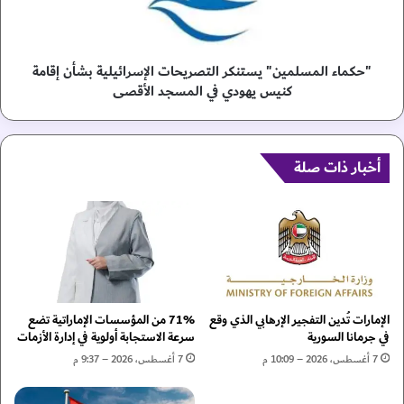
ا
ا
ل
ل
م
م
ر
س
"حكماء المسلمين" يستنكر التصريحات الإسرائيلية بشأن إقامة
أ
ل
كنيس يهودي في المسجد الأقصى
ة
م
ا
ي
ل
ن
إ
"
أخبار ذات صلة
م
ي
ا
س
ر
ت
ا
ن
ت
ك
ي
ر
ة
ا
ش
ل
الإمارات تُدين التفجير الإرهابي الذي وقع
71% من المؤسسات الإماراتية تضع
ر
ت
في جرمانا السورية
سرعة الاستجابة أولوية في إدارة الأزمات
ي
ص
7 أغسطس، 2026 – 10:09 م
7 أغسطس، 2026 – 9:37 م
ك
ر
ف
ي