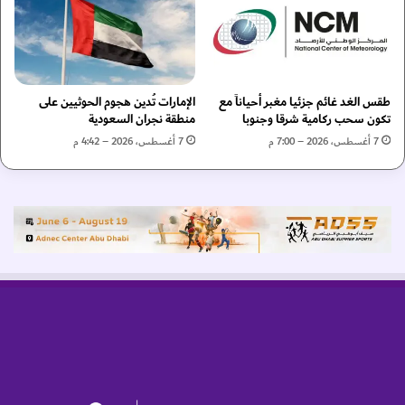
ي
ح
م
ا
س
ت
ي
ا
ر
ل
ة
طقس الغد غائم جزئيا مغبر أحياناً مع
الإمارات تُدين هجوم الحوثيين على
إ
تكون سحب ركامية شرقا وجنوبا
منطقة نجران السعودية
ا
س
ل
ر
7 أغسطس، 2026 – 7:00 م
7 أغسطس، 2026 – 4:42 م
ت
ا
ن
ئ
م
ي
ي
ل
ة
ي
و
ة
ا
ب
ل
ش
ت
أ
ط
ن
و
إ
ر
ق
ا