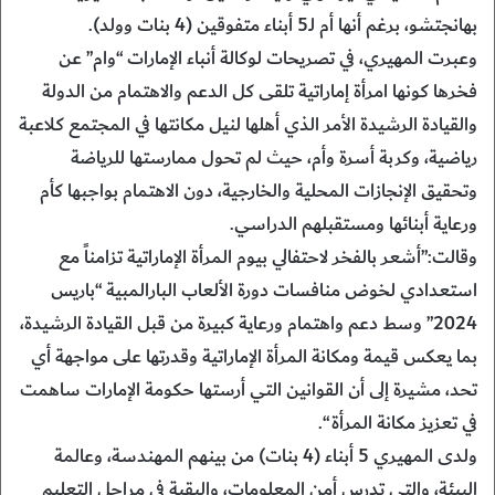
بهانجتشو، برغم أنها أم لـ5 أبناء متفوقين (4 بنات وولد).
وعبرت المهيري، في تصريحات لوكالة أنباء الإمارات “وام” عن
فخرها كونها امرأة إماراتية تلقى كل الدعم والاهتمام من الدولة
والقيادة الرشيدة الأمر الذي أهلها لنيل مكانتها في المجتمع كلاعبة
رياضية، وكربة أسرة وأم، حيث لم تحول ممارستها للرياضة
وتحقيق الإنجازات المحلية والخارجية، دون الاهتمام بواجبها كأم
ورعاية أبنائها ومستقبلهم الدراسي.
وقالت:”أشعر بالفخر لاحتفالي بيوم المرأة الإماراتية تزامناً مع
استعدادي لخوض منافسات دورة الألعاب البارالمبية “باريس
2024” وسط دعم واهتمام ورعاية كبيرة من قبل القيادة الرشيدة،
بما يعكس قيمة ومكانة المرأة الإماراتية وقدرتها على مواجهة أي
تحد، مشيرة إلى أن القوانين التي أرستها حكومة الإمارات ساهمت
في تعزيز مكانة المرأة “.
ولدى المهيري 5 أبناء (4 بنات) من بينهم المهندسة، وعالمة
البيئة، والتي تدرس أمن المعلومات، والبقية في مراحل التعليم