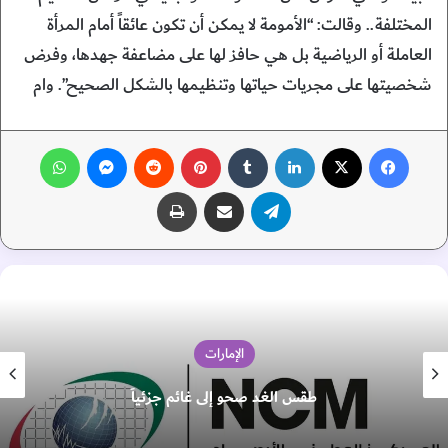
المختلفة.. وقالت: “الأمومة لا يمكن أن تكون عائقاً أمام المرأة
العاملة أو الرياضية بل هي حافز لها على مضاعفة جهدها، وفرض
شخصيتها على مجريات حياتها وتنظيمها بالشكل الصحيح”. وام
فيسبوك
‫X
لينكدإن
‏Tumblr
بينتيريست
‏Reddit
ماسنجر
واتساب
تيلقرام
مشاركة عبر البريد
طباعة
الإمارات
طقس الغد صحو إلى غائم جزئياً