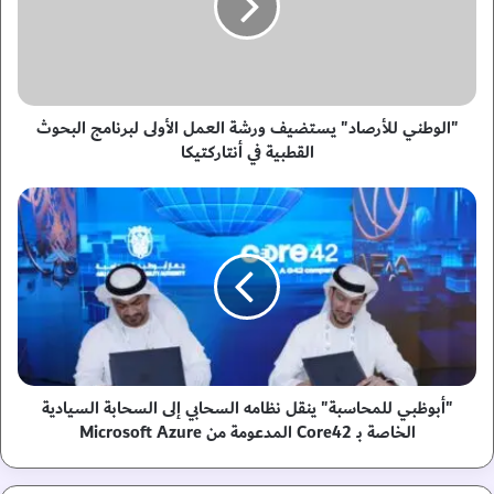
ط
ن
ي
ل
ل
أ
"الوطني للأرصاد" يستضيف ورشة العمل الأولى لبرنامج البحوث
ر
القطبية في أنتاركتيكا
ص
ا
"
د
أ
"
ب
ي
و
س
ظ
ت
ب
ض
ي
ي
ل
ف
ل
و
م
"أبوظبي للمحاسبة" ينقل نظامه السحابي إلى السحابة السيادية
ر
ح
الخاصة بـ Core42 المدعومة من Microsoft Azure
ش
ا
ة
س