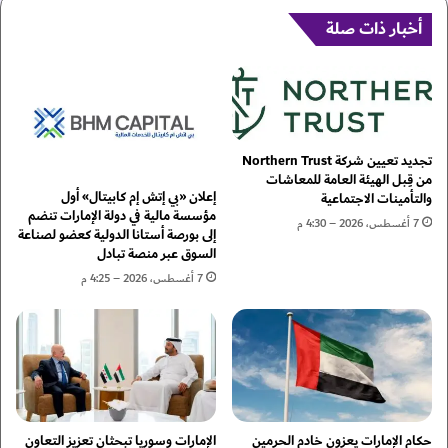
ا
ب
ل
ة
أخبار ذات صلة
ع
"
م
ي
ل
ن
ا
ق
ل
ل
أ
ن
تجديد تعيين شركة Northern Trust
و
ظ
من قِبل الهيئة العامة للمعاشات
ل
ا
إعلان «بي إتش إم كابيتال» أول
والتأمينات الاجتماعية
ى
م
مؤسسة مالية في دولة الإمارات تنضم
7 أغسطس، 2026 – 4:30 م
ل
إلى بورصة أستانا الدولية كعضو لصناعة
ه
السوق عبر منصة تبادل
ب
ا
ر
ل
7 أغسطس، 2026 – 4:25 م
ن
س
ا
ح
م
ا
ج
ب
ا
ي
ل
إ
ب
ل
حكام الإمارات يعزون خادم الحرمين
الإمارات وسوريا تبحثان تعزيز التعاون
ح
ى