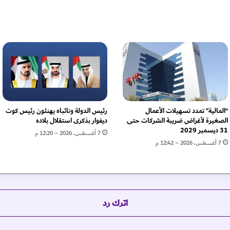
ي
ي
د
ي
ن
ا
ل
ع
د
و
ا
“المالية” تمدد تسهيلات الأعمال
رئيس الدولة ونائباه يهنئون رئيس كوت
ن
الصغيرة لأغراض ضريبة الشركات حتى
ديفوار بذكرى استقلال بلاده
ا
31 ديسمبر 2029
7 أغسطس، 2026 – 12:20 م
ل
7 أغسطس، 2026 – 12:42 م
إ
س
ر
ا
ئ
اترك رد
ي
ل
ي