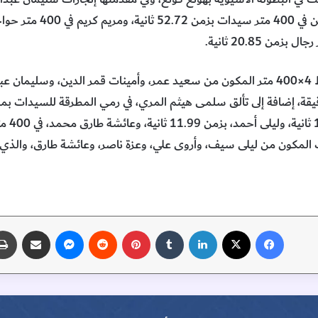
كما أشاد بإنجاز فريق التتابع المختلط 4×400 متر المكون من سعيد عمر، وأمينات قمر ا
فيسبوك
‫X
لينكدإن
‏Tumblr
بينتيريست
‏Reddit
ماسنجر
مشاركة عبر البريد