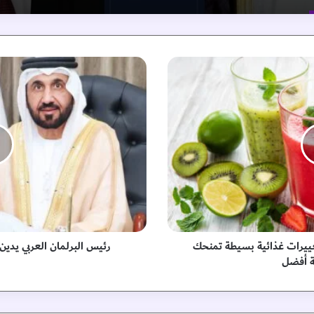
ر
ئ
ي
س
ا
ل
ب
ر
ل
م
ا
ن
ا
غييرات غذائية بسيطة تمنحك
رئيس البرلمان العربي يدين 
ل
 أفضل
ع
ر
ب