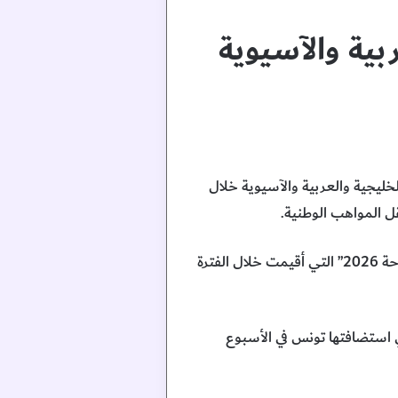
ربية والآسيوية
ة حققت حصاداً مميزاً بلغ 31 ميدالية في البطولات الخليجية والعربية والآسيوية خلال
وأوضح الاتحاد، في تقرير أصدره اليوم، أن المنتخب الوطني حصد 15 ميدالية في دورة الألعاب الخليجية “الدوحة 2026” التي أقيمت خلال الفترة
في البطولة العربية الحادية والعشرين للشباب والشابات تحت 20 عاماً التي استضافتها تونس في الأسبوع