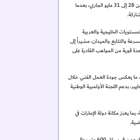
وأضاف أن المنتخب واصل تألقه في بطولة آسيا الثانية والعشرين تحت 20 عاماً في هونغ كونغ خلال الفترة من 28 إلى 31 مايو الجاري، بعدما
المستويات الخليجية والعربية
ة والتتابع والميدان، مشيراً إلى
عدة قوية من المواهب القادرة على
ة، ما يعكس جودة العمل الفني خلال
 بدعم اللجنة الأولمبية الوطنية
ما يعزز مكانة دولة الإمارات في
ضية.
ونوّه المر بالنتائج المميزة التي تحققت في البطولة الآسيوية بهونغ كونغ، وفي مقدمتها إنجازات سليمان عبدالرحمن في سباق 400 متر رجال