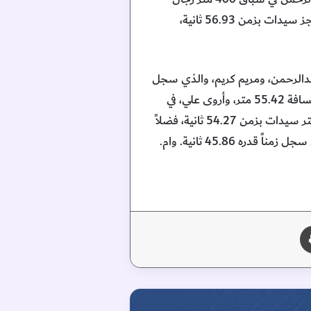
بزمن 44.85 ثانية، وأمينات قمر الدين في 400 متر سيدات بزمن 52.72 ثانية، ومريم كريم في 400 متر حواجز سيدات بزمن 56.93 ثانية،
لدين، وسليمان عبدالرحمن، ومريم كريم، والذي سجل
رقماً قياسياً للبطولة بلغ 3:18.81 دقيقة، إضافة إلى تألق سلمى هيثم المري، في رمي المطرقة للسيدات بمسافة 55.42 متر، وأروى علي، في
سباق 100 متر سيدات بزمن 11.92 ثانية، وليلى أحمد، بزمن 11.99 ثانية، وعائشة طارق محمد، في 400 متر سيدات بزمن 54.27 ثانية، فضلاً
طباعة