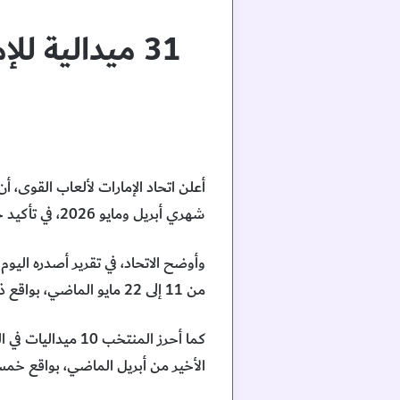
31 ميدالية ل
شهري أبريل ومايو 2026، في تأكيد جديد على التطور المتواصل للعبة، والنجاح المتنامي لبرامج إعداد وصقل المواهب الوطنية.
من 11 إلى 22 مايو الماضي، بواقع ذهبيتين و4 فضيات و9 برونزيات.
الأخير من أبريل الماضي، بواقع خم