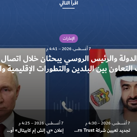
اقرأ التالي
الإمارات
7 أغسطس، 2026 – 4:30 م
تجديد تعيين شركة Northern Trust من 
للمعاشات والتأمينات الاجتماعية
7 أغسطس، 2026 – 4:25 م
7 أغسطس، 2026 – 3:46 م
إعلان «بي إتش إم كابيتال» أول مؤسسة مالية في دولة الإمارات تنضم إلى بورصة أستانا الدولية كعضو لصناعة السوق عبر منصة تبادل
حكام الإمارات يعزون خادم الحرمين بوفاة والدة صاحب السمو الملكي الأمير حمود بن سعود بن عبدالعزيز آل سعود