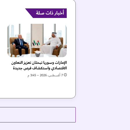
س
م
و
أخبار ذات صلة
ذ
ي
"
.
.
ت
غ
ي
الإمارات وسوريا تبحثان تعزيز التعاون
ي
الاقتصادي واستكشاف فرص جديدة
ر
7 أغسطس، 2026 – 3:45 م
ا
ت
غ
ذ
ا
ئ
ي
ة
ب