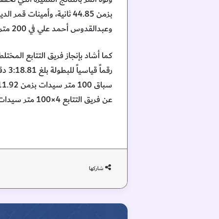
وعبدالقدوس أحمد علي في 200 متر رجال بزمن 20.85 ثانية.
عن فريق التتابع 4×100 متر سيدات المكون من ليلى سيف، وأروى علي، وعزة ناصر، وعائشة طارق، والذي سجل زمناً قدره 45.86 ثانية. وام.
شاركها