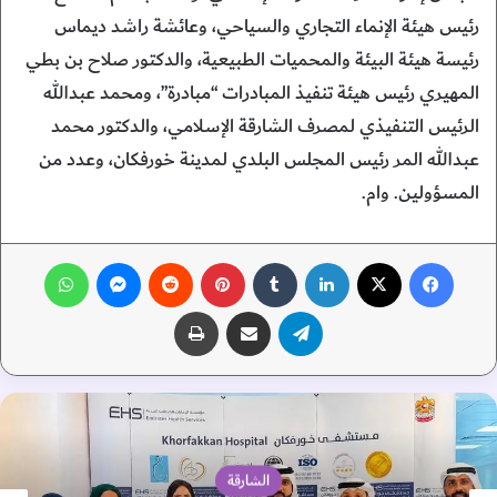
رئيس هيئة الإنماء التجاري والسياحي، وعائشة راشد ديماس
رئيسة هيئة البيئة والمحميات الطبيعية، والدكتور صلاح بن بطي
المهيري رئيس هيئة تنفيذ المبادرات “مبادرة”، ومحمد عبدالله
الرئيس التنفيذي لمصرف الشارقة الإسلامي، والدكتور محمد
عبدالله المر رئيس المجلس البلدي لمدينة خورفكان، وعدد من
المسؤولين. وام.
فيسبوك
‫X
لينكدإن
‏Tumblr
بينتيريست
‏Reddit
ماسنجر
واتساب
تيلقرام
مشاركة عبر البريد
طباعة
الشارقة