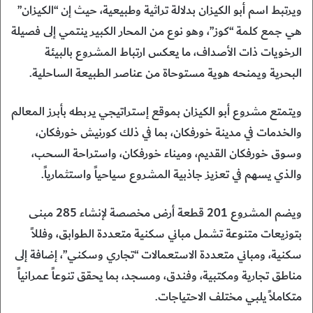
ويرتبط اسم أبو الكيزان بدلالة تراثية وطبيعية، حيث إن “الكيزان”
هي جمع كلمة “كوز”، وهو نوع من المحار الكبير ينتمي إلى فصيلة
الرخويات ذات الأصداف، ما يعكس ارتباط المشروع بالبيئة
البحرية ويمنحه هوية مستوحاة من عناصر الطبيعة الساحلية.
ويتمتع مشروع أبو الكيزان بموقع إستراتيجي يربطه بأبرز المعالم
والخدمات في مدينة خورفكان، بما في ذلك كورنيش خورفكان،
وسوق خورفكان القديم، وميناء خورفكان، واستراحة السحب،
والذي يسهم في تعزيز جاذبية المشروع سياحياً واستثمارياً.
ويضم المشروع 201 قطعة أرض مخصصة لإنشاء 285 مبنى
بتوزيعات متنوعة تشمل مباني سكنية متعددة الطوابق، وفللاً
سكنية، ومباني متعددة الاستعمالات “تجاري وسكني”، إضافة إلى
مناطق تجارية ومكتبية، وفندق، ومسجد، بما يحقق تنوعاً عمرانياً
متكاملاً يلبي مختلف الاحتياجات.