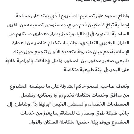
واطلع سموه على تصاميم المشروع الذي يمتد على مساحة
إجمالية تبلغ 7 ملايين قدم مربع، ومستوحى تصميمه من القرى
الساحلية الشهيرة في إيطاليا، ويتميز بطراز معماري مستلهم من
الطراز الليغوري التقليدي، بجانب استخدام عناصر من العمارة
الإسلامية، مع مبانٍ متدرجة متعددة الألوان تتجمع حول ميناء
طبيعي صغير محفور بين الصخور، وتطل بإطلالات بانورامية خلابة
على البحر، في بيئة طبيعية متكاملة.
وتعرف صاحب السمو حاكم الشارقة على ما سيضمه المشروع
من مرافق وخدمات متكاملة تخدم زواره ومرتاديه وتشمل
المسطحات الخضراء، والممشى الرئيس “بوليفارد”، وشاطئ، إلى
جانب شبكة طرق ومسارات للمشاة، بما يعزز من خدمات
المشروع ويوفر بيئة حضرية متكاملة للسكان والزوار.