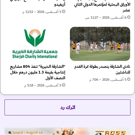
ا
ع
الأوراق البحثية لمؤتمرها الدولي الثاني
أزيفيدو
م
عشر
ة
5 أغسطس، 2026 – 11:52 م
ل
ا
6 أغسطس، 2026 – 11:27 ص
ف
ل
ي
إ
ع
م
ي
ا
د
ر
ا
ا
ل
ت
نادي الشارقة يتصدر بطولة كرة القدم
“الشارقة الخيرية” تنفذ 804 مشاريع
أ
ا
للناشئين
إنتاجية بقيمة 1.3 مليون درهم خلال
ض
ل
النصف الأول
ح
ع
5 أغسطس، 2026 – 7:04 م
ى
5 أغسطس، 2026 – 5:18 م
ر
ب
ب
ن
ي
س
ة
اترك رد
ب
ا
ة
ل
9
م
0
ت