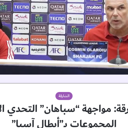
الشارقة
ة: مواجهة “سباهان” التحدي الأ
المجموعات بـ”أبطال آسيا”