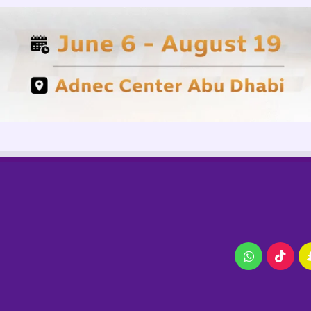
ام
سناب
‫TikTok
واتساب
تشات