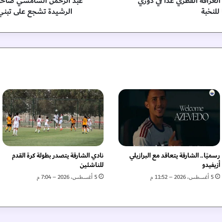
غرافة القطري غداً في دوري
عبد الرحمن الشامسي صاحب 
م
للنخبة
الرشيدة تشجع على تبني
س
ي
ص
ا
ح
ب
م
ز
ر
ع
ة
"
س
و
رسميًا.. الشارقة يتعاقد مع البرازيلي
نادي الشارقة يتصدر بطولة كرة القدم
ي
أزيفيدو
للناشئين
ن
5 أغسطس، 2026 – 11:52 م
5 أغسطس، 2026 – 7:04 م
ج
ف
ش
"