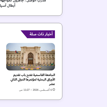
مدرب الوصل : جاهزون لمواجهة ال
ز
أبطال آسيا 
و
ن
ل
م
و
ا
أخبار ذات صلة
ج
ه
ة
ا
ل
غ
ر
ا
الجامعة القاسمية تفتح باب تقديم
ف
الأوراق البحثية لمؤتمرها الدولي الثاني
ة
عشر
ا
6 أغسطس، 2026 – 11:27 ص
ل
ق
ط