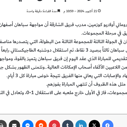
21 أكتوبر، 2024 – 10:59 م
مدة القراءة: دقيقة واحدة
 21 أكتوبر 2024 اعتبر الروماني أولاريو كوزمين، مدرب فريق الشارقة أن مواجهة سباها
ال دوشنبه الطاجيكستاني رابعاً بدون نقاط.
قديمي للمباراة الذي عقد اليوم إن فريق سباهان يتميز بالقوة، ومواج
ن اللاعبين الأكْفاء أصحاب الإمكانات العالية..ونتمنى الظهور بشكل ج
 والإصابات التي يعاني منها الفريق نتيجة خوض مباراة كل 3 أيام.
مثل هذه الظروف أن تنتهي المباراة بفوزهم.
فيسبوك
‫X
لينكدإن
‏Tumblr
بينتيريست
‏Reddit
ماسنجر
مشاركة عبر البريد