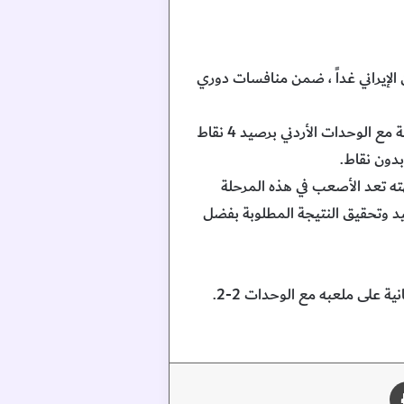
ن أصفهان الإيراني غداً ، ضمن منافسات دوري
ويستضيف الشارقة غداً فريق سباهان في الجولة الثالثة للمجموعة الثالثة من البطولة، التي يتصدرها مناصفة مع الوحدات الأردني برصيد 4 نقاط
هته تعد الأصعب في هذه المرحلة
يد وتحقيق النتيجة المطلوبة بفضل
وخاض الشارقة مباراتين في مرحلة المجموعات، فاز في الأولى خارج ملعبه على الاستقلال 1-0، وتعادل في الثانية على ملعبه مع الوحدات 2-2.
طباعة