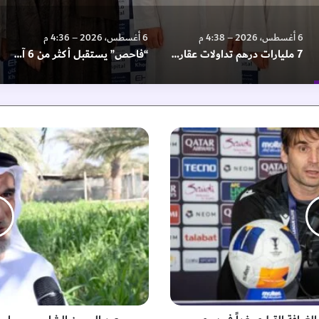
6 أغسطس، 2026 – 4:38 م
6 أغسطس، 2026 – 4:36 م
7 مليارات درهم تداولات عقارات الشارقة خلال يوليو
“فاحص” يستقبل أكثر من 6 آلاف متعامل منذ افتتاحه
ع
ب
د
ا
ل
ر
ح
م
ن
ا
ل
ش
ا