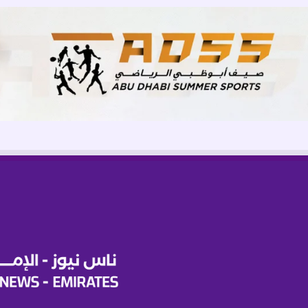
ر
ي
غ
د
اً
ف
ي
د
و
ر
ي
أ
ب
ط
ا
ل
آ
س
ي
ا
ل
ل