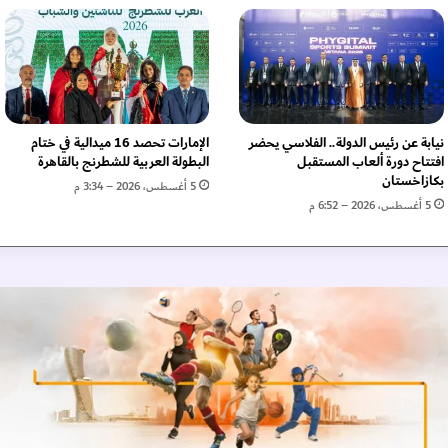
م
ر
و
ر
ي
ل
د
نيابة عن رئيس الدولة.. الفلاسي يحضر
الإمارات تحصد 16 ميدالية في ختام
ى
افتتاح دورة ألعاب المستقبل
البطولة العربية للشطرنج بالقاهرة
م
بكازاخستان
5 أغسطس، 2026 – 3:34 م
و
5 أغسطس، 2026 – 6:52 م
ظ
ف
ي
م
ج
م
و
ع
ة
ا
ل