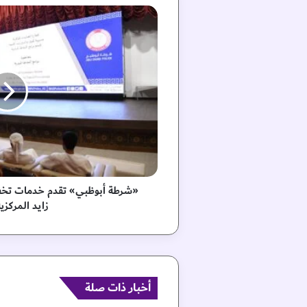
«
ش
ر
ط
ة
أ
ب
و
ظ
ب
ي
»
ت
«شرطة أبوظبي» تقدم خدمات تخفيض
ق
زايد المركزي
د
م
خ
د
م
ا
أخبار ذات صلة
ت