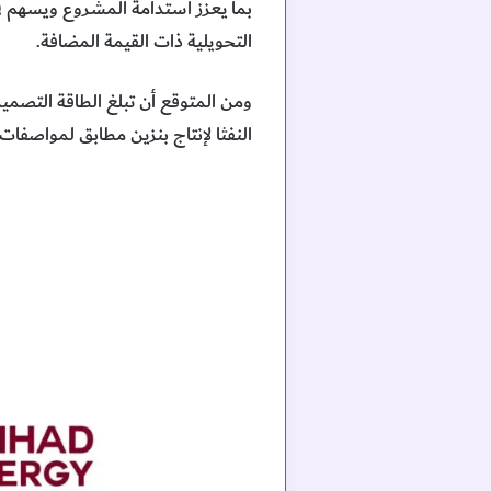
بما يعزز استدامة المشروع ويسهم في
التحويلية ذات القيمة المضافة.
النفثا لإنتاج بنزين مطابق لمواصفات “يورو ٥” إلى جانب منتجات بترولية مكررة أخرى تلبي احتياجات الأسواق ا