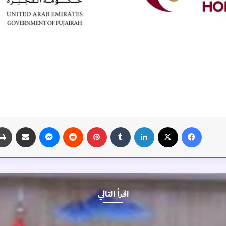
فيسبوك
‫X
لينكدإن
‏Tumblr
بينتيريست
‏Reddit
ماسنجر
مشاركة عبر البريد
اقرأ التالي