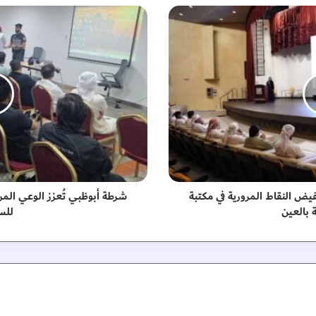
ش
ر
ط
ة
أ
ب
و
ظ
ب
ي
تُ
ع
ز
 النقاط المرورية في مكتبة
شرطة أبوظبي تُعزز الوعي ال
ز
ة بالعين
للس
ا
ل
و
ع
ي
ا
ل