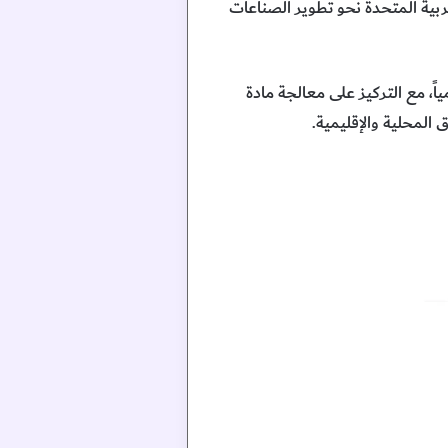
ربية المتحدة نحو تطوير الصناعات
حلة الأولى من مشروع «مصفاة الاتحاد» نحو 15 ألف برميل يومياً، مع التركيز على معالجة مادة