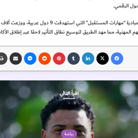
حول الرقمي.
واستنادا إلى نتائج التقرير، تم إطلاق مبادرة “مهارات الم
 المهنية، مما مهد الطريق لتوسيع نطاق التأثير لاحقا عبر إطلاق الأكاد
فيسبوك
‫X
لينكدإن
‏Tumblr
بينتيريست
‏Reddit
ماسنجر
مشاركة عبر البريد
اقرأ التالي
رياضة