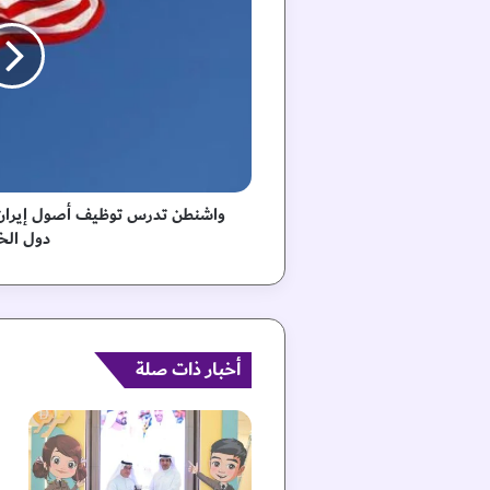
ط
ن
ت
د
ر
س
ت
و
ظ
واشنطن تدرس توظيف أصول إيران
ي
دول الخ
ف
أ
ص
و
ل
إ
أخبار ذات صلة
ي
ر
ا
ن
ل