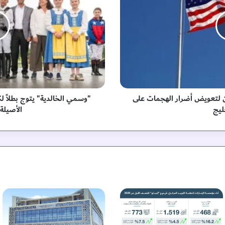
ي
ا
ل
خ
ا
ل
د
ي
ة
 لتعويض أضرار الهجمات على
"وسمي الخالدية" يتوج بطلاً ل
"
ليج
الأصيلة
ي
ت
و
ج
ب
ط
ل
اً
ل
ك
أ