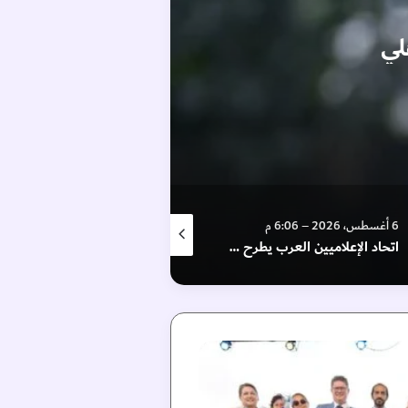
لي
6 أغسطس، 2026 – 6:06 م
7 أغسطس، 2026 – 12:16 م
6 أغسط
اتحاد الإعلاميين العرب يطرح رؤية لتعزيز الحوكمة الرقمية العالمية
إيرادات إعمار ترتفع 21% إلى 23.9 مليار درهم