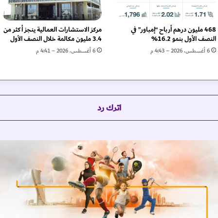
س
ر
ئ
468 مليون درهم أرباح “إمباور” في
مركز الاستشارات العمالية ينجز أكثر من
ي
النصف الأول بنمو 16.2%
3.4 مليون مكالمة خلال النصف الأول
س
6 أغسطس، 2026 – 4:43 م
6 أغسطس، 2026 – 4:41 م
ا
ل
د
و
ل
اترك رد
ة
ل
ل
خ
ي
و
ل
ا
ل
ع
ر