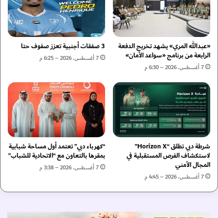
ا
ي
ل
ة
س
و
ي
د
د
و
«عبدالله المري» يشهد تخريج الدفعة
3 صفقات أجنبية تعزز صفوف حتا
ا
ل
الرابعة من برنامج «سواعد الأمان»
7 أغسطس، 2026 – 6:25 م
ت
ي
7 أغسطس، 2026 – 6:30 م
ت
ة
ن
.
ط
.
ل
ا
ق
ل
2
إ
5
م
أ
شرطة دبي تطلق “Horizon X”
“كهرباء دبي” تعتمد أول مساحة شبابية
ا
لاستكشاف الفرص المستقبلية في
بمقرها بالتعاون مع “الاتحادية للشباب”
ك
ر
المجال الأمني
ت
ا
7 أغسطس، 2026 – 3:38 م
و
ت
7 أغسطس، 2026 – 4:45 م
ب
ت
ر
ح
ت