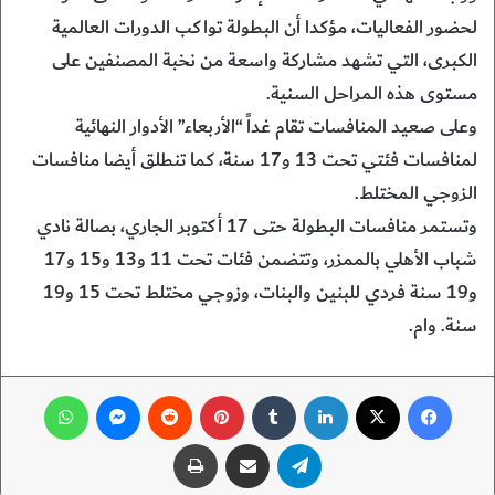
لحضور الفعاليات، مؤكدا أن البطولة تواكب الدورات العالمية
الكبرى، التي تشهد مشاركة واسعة من نخبة المصنفين على
مستوى هذه المراحل السنية.
وعلى صعيد المنافسات تقام غداً “الأربعاء” الأدوار النهائية
لمنافسات فئتي تحت 13 و17 سنة، كما تنطلق أيضا منافسات
الزوجي المختلط.
وتستمر منافسات البطولة حتى 17 أكتوبر الجاري، بصالة نادي
شباب الأهلي بالممزر، وتتضمن فئات تحت 11 و13 و15 و17
و19 سنة فردي للبنين والبنات، وزوجي مختلط تحت 15 و19
سنة. وام.
فيسبوك
‫X
لينكدإن
‏Tumblr
بينتيريست
‏Reddit
ماسنجر
واتساب
تيلقرام
مشاركة عبر البريد
طباعة