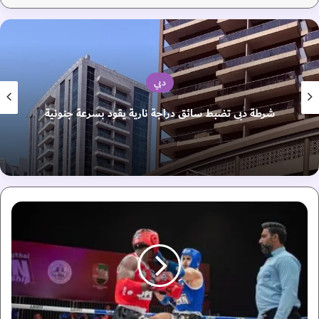
دبي
شرطة دبي تضبط سائق دراجة نارية يقود بسرعة جنونية
ب
ط
و
ل
ة
ا
ل
إ