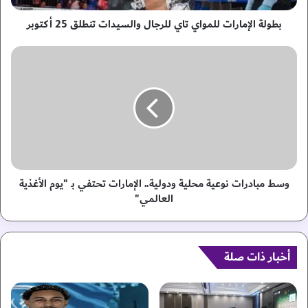
م
ا
بطولة الإمارات للمواي تاي للرجال والسيدات تنطلق 25 أكتوبر
ر
ا
و
ت
س
ل
ط
ل
م
م
ب
و
ا
ا
د
ي
ر
ت
ا
ا
ت
وسط مبادرات نوعية محلية ودولية.. الإمارات تحتفي بـ "يوم الأغذية
ي
ن
العالمي"
ل
و
ل
ع
ر
ي
ج
ة
أخبار ذات صلة
ا
م
ل
ح
و
ل