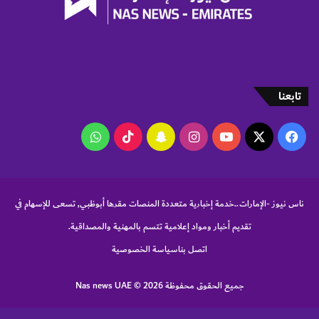
و
ب
م
ا
ف
ل
ي
ر
ج
ي
ه
ا
تابعنا
ا
ض
ز
أ
‫X
فيسبوك
‫YouTube
انستقرام
سناب
‫TikTok
واتساب
ب
و
تشات
ظ
ب
ي
ناس نيوز -الإمارات..خدمة إخبارية متعددة المنصات مقرها أبوظبي, تسعى للإسهام في
ل
تقديم أخبار ومواد إعلامية تتسم بالمهنية والمصداقية.
ل
م
اتصل بنا
سياسة الخصوصية
ح
ا
جميع الحقوق محفوظة Nas news UAE © 2026
س
ب