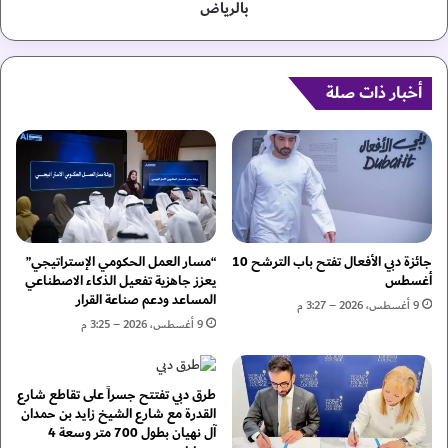
.
ت
بالرياض
.
م
ر
ك
ئ
ي
ي
ن
أخبار ذات صلة
س
ا
ا
ل
ل
ا
د
ج
و
ت
ل
م
ة
ا
يُ
ع
جائزة دبي الأفعال تفتح باب الترشح 10
“مسار العمل الحكومي الإستراتيجي”
ص
ي
أغسطس
يعزز جاهزية تفعيل الذكاء الاصطناعي
د
المساعد ودعم صناعة القرار
"
9 أغسطس، 2026 – 3:27 م
ر
ت
9 أغسطس، 2026 – 3:25 م
م
ش
ر
ا
س
ر
طرق دبي تفتتح جسراً على تقاطع شارع
و
ك
القدرة مع شارع الشيخ زايد بن حمدان
م
ف
آل نهيان بطول 700 متر وسعة 4
ي
ي