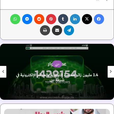
فيسبوك
‫X
لينكدإن
‏Tumblr
بينتيريست
‏Reddit
ماسنجر
واتساب
تيلقرام
مشاركة عبر البريد
طباعة
دبي
1.4 مليون زائر للمنصة التوعوية بالجرائم الإلكترونية في
شرطة دبي
ب