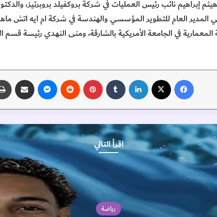
 إبراهيم نائب رئيس العمليات في شركة بروكفيلد بروبرتيز، والدكتور 
ي المدير العام للتطوير المؤسسي والهندسة في شركة ام ايه اتش ما
معمارية في الجامعة الأمريكية بالشارقة، ومنى النهدي رئيسة قسم ا
فيسبوك
‫X
لينكدإن
‏Tumblr
بينتيريست
‏Reddit
ماسنجر
مشاركة عبر البريد
اقرأ التالي
رياضة