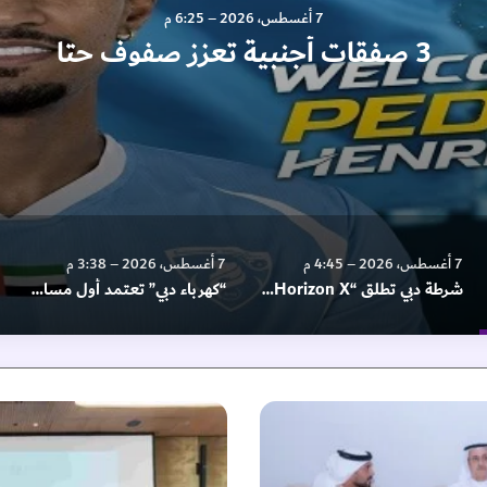
7 أغسطس، 2026 – 6:25 م
3 صفقات أجنبية تعزز صفوف حتا
7 أغسطس، 2026 – 4:45 م
7 أغسطس، 2026 – 3:38 م
شرطة دبي تطلق “Horizon X” لاستكشاف الفرص المستقبلية في المجال الأمني
“كهرباء دبي” تعتمد أول مساحة شبابية بمقرها بالتعاون مع “الاتحادية للشباب”
و
ز
ا
ر