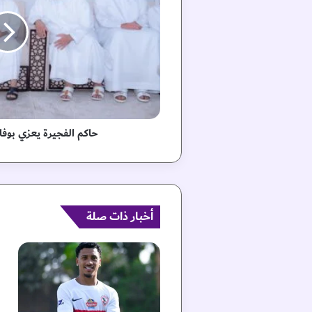
ا
ل
ف
ج
ي
ر
ة
ي
ع
حاكم الفجيرة يعزي بوفاة
ز
ي
ب
و
ف
أخبار ذات صلة
ا
ة
م
و
ز
ة
ا