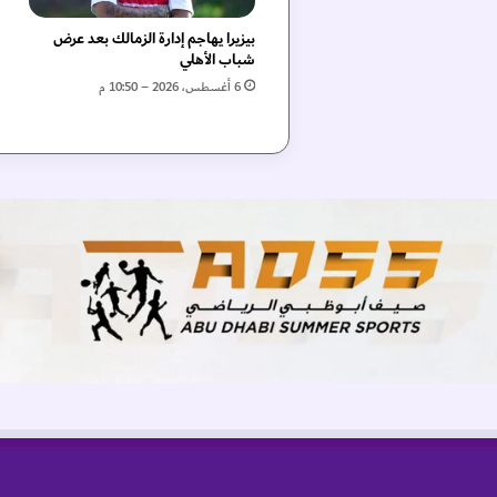
ل
م
بيزيرا يهاجم إدارة الزمالك بعد عرض
ر
شباب الأهلي
ي
6 أغسطس، 2026 – 10:50 م
ف
ي
د
ب
ي