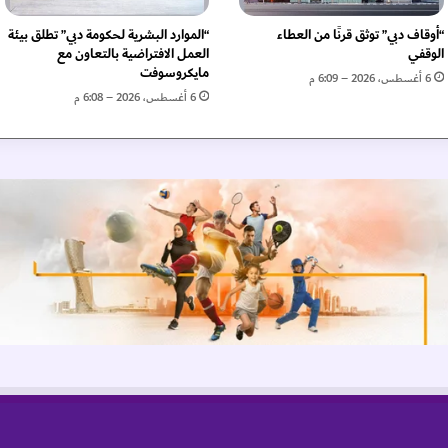
ل
م
“أوقاف دبي” توثق قرنًا من العطاء
“الموارد البشرية لحكومة دبي” تطلق بيئة
ر
الوقفي
العمل الافتراضية بالتعاون مع
أ
مايكروسوفت
6 أغسطس، 2026 – 6:09 م
ة
6 أغسطس، 2026 – 6:08 م
ا
ل
إ
م
ا
ر
ا
ت
ي
ة
"