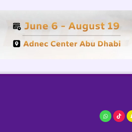
ام
سناب
‫TikTok
واتساب
تشات