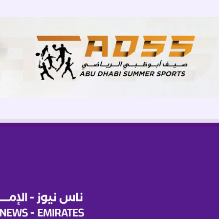
ق
ر
ا
ر
ا
ت
ا
ل
م
د
ع
و
م
ة
ب
ا
ل
ذ
ك
ا
ء