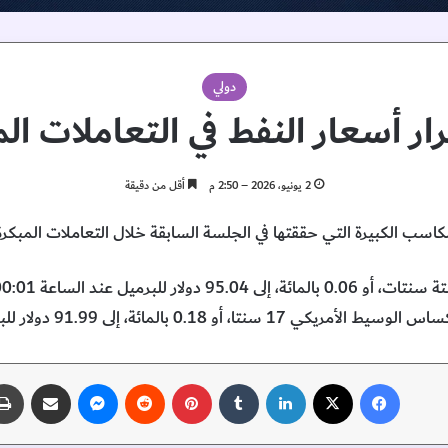
دولي
ار أسعار النفط في التعاملات الم
2 يونيو، 2026 – 2:50 م
أقل من دقيقة
سب الكبيرة التي حققتها في الجلسة السابقة خلال التعاملات المبكرة 
 0.18 بالمائة، إلى 91.99 دولار للبرميل. وام.
فيسبوك
‫X
لينكدإن
‏Tumblr
بينتيريست
‏Reddit
ماسنجر
مشاركة عبر البريد