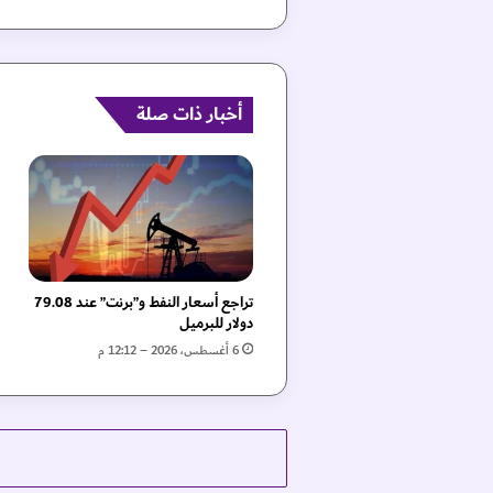
ل
ق
ا
ن
ح
أخبار ذات صلة
ق
ب
ة
ج
د
ي
د
ة
تراجع أسعار النفط و”برنت” عند 79.08
ل
دولار للبرميل
ا
6 أغسطس، 2026 – 12:12 م
ت
خ
ا
ذ
ا
ل