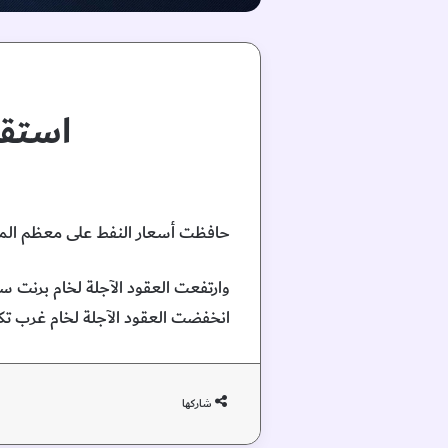
استقر
حافظت أسعار النفط على ⁠معظم المكا
انخفضت العقود الآجلة لخام غرب تكساس الوسيط الأمريكي 17 سنتا، أو
شاركها