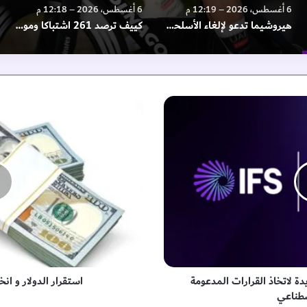
6 أغسطس، 2026 – 12:19 م
6 أغسطس، 2026 – 12:18 م
هيروشيما تدعو لإلغاء الأسلحة النووية في الذكرى الـ 81 للقصف الأمريكي
كييف ترصد 261 اشتباكا وموسكو تعلن استهداف سفينتي شحن بالبحر الأسود
ا
س
ت
ق
ر
ا
ر
ا
ل
د
و
ل
ا
قبة جديدة لاتخاذ القرارات المدعومة
استقرار الدولار و ا
ر
صطناعي
و