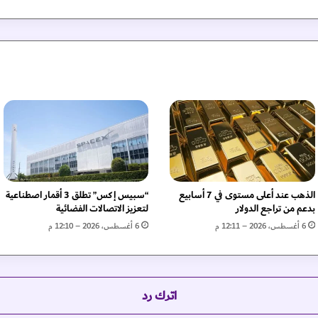
ا
ن
خ
ف
ا
ض
ا
ل
ع
م
ل
ا
ت
الذهب عند أعلى مستوى في 7 أسابيع
“سبيس إكس” تطلق 3 أقمار اصطناعية
ا
بدعم من تراجع الدولار
لتعزيز الاتصالات الفضائية
ل
6 أغسطس، 2026 – 12:11 م
6 أغسطس، 2026 – 12:10 م
م
ش
ف
ر
اترك رد
ة