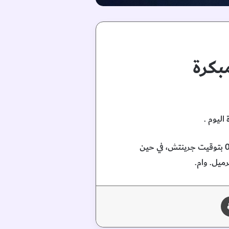
بكرة
اليوم .
وارتفعت العقود الآجلة لخام برنت ستة سنتات، أو 0.06 بالمائة، إلى 95.04 دولار للبرميل عند الساعة 00:01 بتوقيت جرينتش، في حين
طباعة