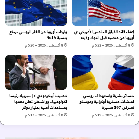
ي
ف
ا
ت
ل
ت
د
ح
و
م
إعفاء قائد الفيلق الخامس الأمريكي في
واردات أوروبا من الغاز الروسي ترتفع
ل
ر
أوروبا من منصبه قبل انتهاء ولايته
بنسبة 14%
ي
ك
8 أغسطس، 2026 – 5:22 م
8 أغسطس، 2026 – 5:20 م
ل
ز
ل
ا
ق
ص
و
ح
ا
ي
ر
ا
ب
ب
ف
خسائر بشرية واستهداف روسي
تنصيب أبيلاردو دي لا إسبرييلا رئيسا
ر
لمنشآت عسكرية أوكرانية وموسكو
لكولومبيا.. وواشنطن تعلن دعمها
ي
أ
تعترض 397 مسيرة
بمساعدات أمنية بمليار دولار
د
س
و
8 أغسطس، 2026 – 5:19 م
8 أغسطس، 2026 – 5:17 م
ا
ر
ل
ت
خ
ه
ي