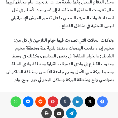
وحذر الدفاع المدني بغزة بشدة من أن النازحين أمام مخاطر كبيرة
حال تعرضت المناطق المنخفضة إلى غمر مياه الأمطار في ظل
انسداد قنوات الصرف الصحي بفعل تدمير الجيش الإسرائيلي
للبنى التحتية في مناطق القطاع .
وتركزت الحالات التي تضررت فيها خيام النازحين في كل من:
مخيم إيواء ملعب اليرموك ومتنزه بلدية غزة ومنطقة مخيم
الشاطئ والخيام المقامة في بعض المدارس، وكذلك في وسط
وجنوب القطاع في وادي الدميثاء بالقرارة ومنطقة وادي السلقا
ومحيط بركة حي الأمل وحرم جامعة الأقصى ومنطقة الشاكوش
بمواصي رفح ومنطقة البركة وساكل البحر في دير البلح. وام
فيسبوك
‫X
لينكدإن
‏Tumblr
بينتيريست
‏Reddit
ماسنجر
واتساب
تيلقرام
مشاركة عبر البريد
طباعة