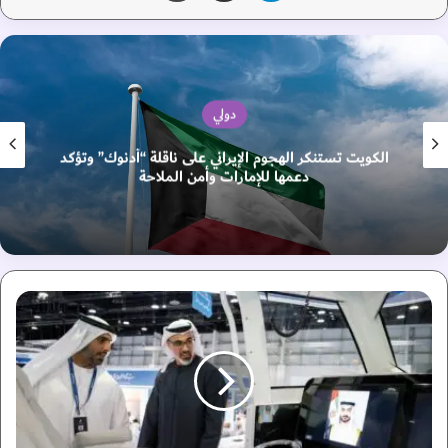
دولي
الكويت تستنكر الهجوم الإيراني على ناقلة “أدنوك” وتؤكد
دعمها للإمارات وأمن الملاحة
خ
ا
ل
د
ب
ن
م