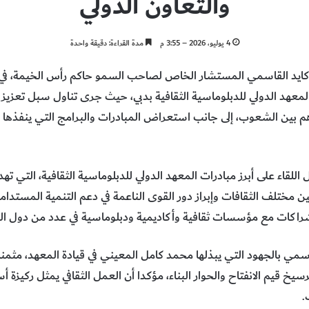
والتعاون الدولي
4 يوليو، 2026 – 3:55 م
مدة القراءة: دقيقة واحدة
كايد القاسمي المستشار الخاص لصاحب السمو حاكم رأس الخيمة، ف
عهد الدولي للدبلوماسية الثقافية بدبي، حيث جرى تناول سبل تعزيز ال
فاهم بين الشعوب، إلى جانب استعراض المبادرات والبرامج التي ينفذها
اللقاء على أبرز مبادرات المعهد الدولي للدبلوماسية الثقافية، التي ت
ين مختلف الثقافات وإبراز دور القوى الناعمة في دعم التنمية المستدا
راكات مع مؤسسات ثقافية وأكاديمية ودبلوماسية في عدد من دول الع
سمي بالجهود التي يبذلها محمد كامل المعيني في قيادة المعهد، مثمنا
ترسيخ قيم الانفتاح والحوار البناء، مؤكدا أن العمل الثقافي يمثل ركيزة
.