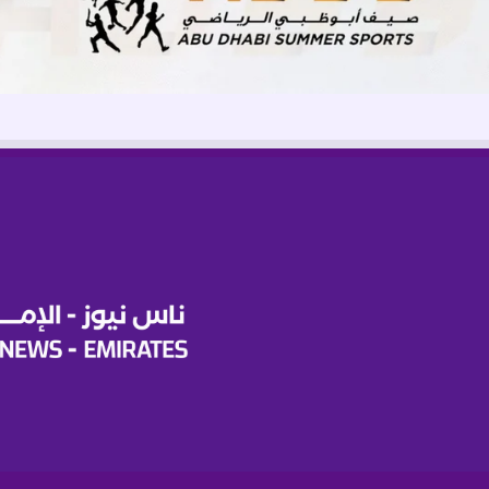
م
ن
ا
ل
ي
و
م
ا
ل
ع
ا
ل
م
ي
ل
م
ك
ا
ف
ح
ة
ا