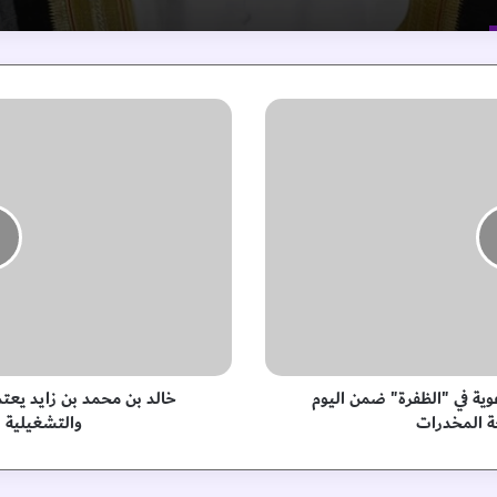
خ
ا
ل
د
ب
ن
م
ح
م
د
ب
ن
ز
ية في "الظفرة" ضمن اليوم
خالد بن محمد بن زايد يعت
ا
ة المخدرات
والتشغيلية 
ي
د
ي