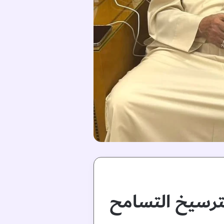
لترسيخ التسامح