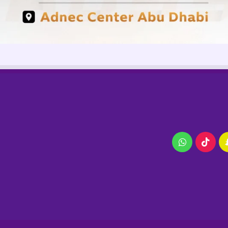
ام
سناب
‫TikTok
واتساب
تشات