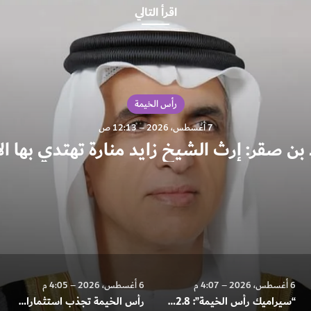
اقرأ التالي
رأس الخيمة
6 أغسطس، 2026 – 4:07 م
“سيراميك رأس الخيمة”: 822.8 مليون درهم 
في الربع الثاني
6 أغسطس، 2026 – 4:05 م
6 أغسطس، 2026 – 4:04 م
رأس الخيمة تجذب استثمارات تتجاوز 771 مليون درهم وتسجل 967 منشأة جديدة في النصف الأول
“اقتصادية رأس الخيمة” تطلق معرض ريادة الأعمال ختاما لمبادرة “الواعد الصغير” 2026