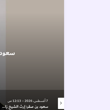
7 أغسطس، 2026 – 12:13 ص
6 أغسطس، 2026 – 4:07 م
سعود بن صقر: إرث الشيخ زايد منارة تهتدي بها الأجيال
“سيراميك رأس الخيمة”: 822.8 مليون درهم إجمالي الإيرادات في الربع الثاني