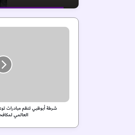
ش
ر
ط
ة
أ
ب
و
ظ
ب
ي
ت
ن
ظ
شرطة أبوظبي تنظم مبادرات توعو
م
العالمي لمكافح
م
ب
ا