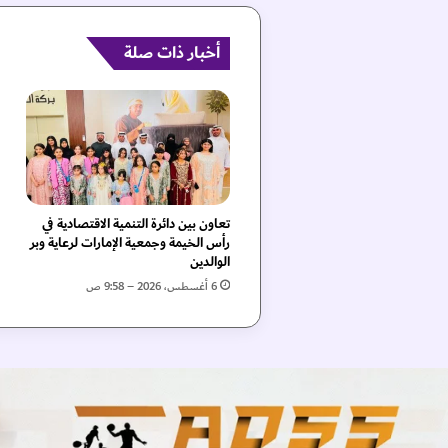
د
ر
ا
أخبار ذات صلة
ت
ت
و
ع
و
ي
ة
ف
تعاون بين دائرة التنمية الاقتصادية في
ي
رأس الخيمة وجمعية الإمارات لرعاية وبر
"
الوالدين
ا
6 أغسطس، 2026 – 9:58 ص
ل
ظ
ف
ر
ة
"
ض