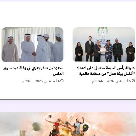
ع
ت
م
د
ه
ي
ك
ل
ا
ل
م
شرطة رأس الخيمة تحصل على اعتماد
سعود بن صقر يعزي في وفاة عيد سرور
ح
“أفضل بيئة عمل” من منظمة عالمية
الماس
ا
5 أغسطس، 2026 – 10:44 م
4 أغسطس، 2026 – 2:49 م
ف
ظ
ا
ل
ا
س
ت
ث