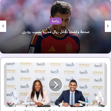
رياضة
صدمة وغضب داخل ريال مدريد بسبب رودري
"
ا
ل
ا
ت
ح
ا
د
ل