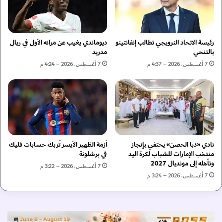
ي
م
ق
ؤ
ي
س
ا
س
رئيسة الاتحاد النرويجي تطالب إنفانتينو
ديوماندي يغيب عن مرانه الأول في ريال
ع
ة
بالتنحي
مدريد
ب
ا
7 أغسطس، 2026 – 4:37 م
7 أغسطس، 2026 – 4:24 م
ر
ل
ش
إ
ر
م
ا
ا
ك
ر
ة
ا
ج
ت
د
نادي «دبا الحصن» يحتفي بإنجاز
أزمة الظهير الأيسر تُربك حسابات فليك
و
منتخب الإمارات للشباب لكرة اليد
في برشلونة
ي
ي
وتأهله إلى مونديال 2027
د
ش
7 أغسطس، 2026 – 3:22 م
ة
ي
7 أغسطس، 2026 – 3:24 م
م
د
ع
ب
ف
ا
ا
ل