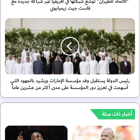
ل
"الاتحاد للطيران" توسّع شبكتها في أفريقيا عبر شراكة جديدة مع
ط
فاست جيت زيمبابوي
ي
ر
ر
ا
ئ
ن
ي
"
س
ت
ا
و
ل
سّ
د
ع
و
ش
ل
ب
ة
رئيس الدولة يستقبل وفد مؤسسة الإمارات ويشيد بالجهود التي
ك
ي
أسهمت في تعزيز دور المؤسسة على مدى أكثر من عشرين عاماً
ت
س
ه
ت
ا
ق
ف
ب
أخبار ذات صلة
ي
ل
أ
و
ف
ف
ر
د