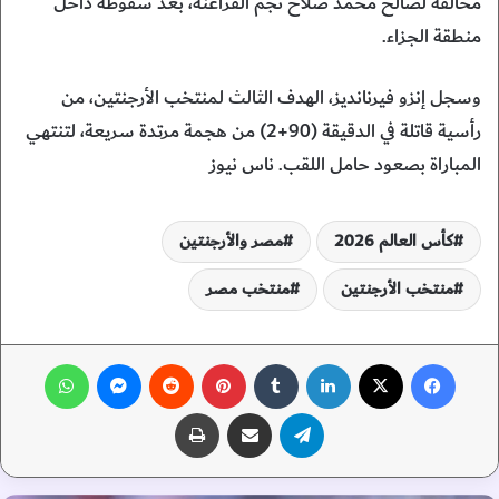
مخالفة لصالح محمد صلاح نجم الفراعنة، بعد سقوطه داخل
منطقة الجزاء.
وسجل إنزو فيرنانديز، الهدف الثالث لمنتخب الأرجنتين، من
رأسية قاتلة في الدقيقة (90+2) من هجمة مرتدة سريعة، لتنتهي
المباراة بصعود حامل اللقب. ناس نيوز
كأس العالم 2026
مصر والأرجنتين
منتخب الأرجنتين
منتخب مصر
فيسبوك
‫X
لينكدإن
‏Tumblr
بينتيريست
‏Reddit
ماسنجر
واتساب
تيلقرام
مشاركة عبر البريد
طباعة