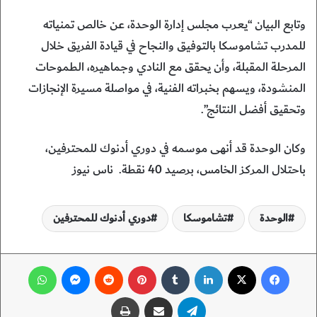
وتابع البيان “يعرب مجلس إدارة الوحدة، عن خالص تمنياته
للمدرب تشاموسكا بالتوفيق والنجاح في قيادة الفريق خلال
المرحلة المقبلة، وأن يحقق مع النادي وجماهيره، الطموحات
المنشودة، ويسهم بخبراته الفنية، في مواصلة مسيرة الإنجازات
وتحقيق أفضل النتائج”.
وكان الوحدة قد أنهى موسمه في دوري أدنوك للمحترفين،
باحتلال المركز الخامس، برصيد 40 نقطة. ناس نيوز
الوحدة
تشاموسكا
دوري أدنوك للمحترفين
فيسبوك
‫X
لينكدإن
‏Tumblr
بينتيريست
‏Reddit
ماسنجر
واتساب
تيلقرام
مشاركة عبر البريد
طباعة