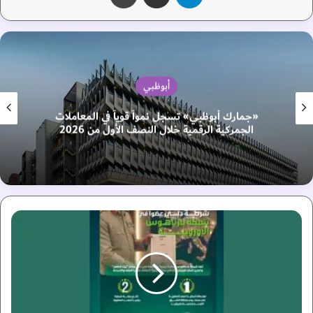
أبوظبي
«جمارك أبوظبي» تسجل نمواً قوياً في المعاملات
الجمركية الرقمية خلال النصف الأول من 2026
ش
ر
ط
ة
د
ب
ي