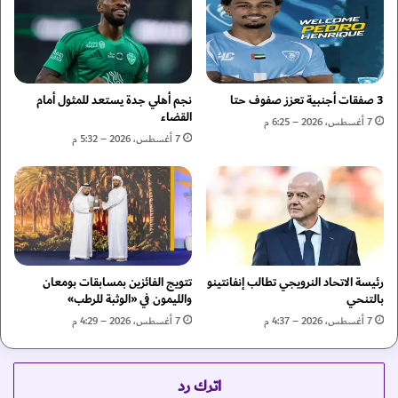
أ
:
و
ه
ر
د
و
ف
ب
ن
ي
ا
3 صفقات أجنبية تعزز صفوف حتا
نجم أهلي جدة يستعد للمثول أمام
ة
ا
القضاء
7 أغسطس، 2026 – 6:25 م
ك
ل
7 أغسطس، 2026 – 5:32 م
أ
م
و
ن
ل
ا
ج
ف
ه
س
ة
ة
ف
ع
ي
رئيسة الاتحاد النرويجي تطالب إنفانتينو
تتويج الفائزين بمسابقات بومعان
ل
بالتنحي
والليمون في «الوثبة للرطب»
ا
ى
ل
ل
7 أغسطس، 2026 – 4:37 م
7 أغسطس، 2026 – 4:29 م
م
ق
ن
ب
ط
ك
اترك رد
ق
أ