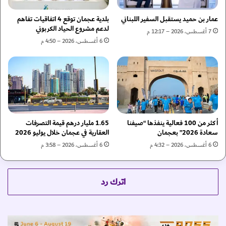
ك
ي
ت
ة
عمار بن حميد يستقبل السفير اللبناني
بلدية عجمان توقع 4 اتفاقيات تفاهم
و
ا
لدعم مشروع الحياد الكربوني
7 أغسطس، 2026 – 12:17 م
م
ل
6 أغسطس، 2026 – 4:50 م
ا
ع
ل
ا
د
ل
و
م
ل
ي
ي
ة
"
أكثر من 100 فعالية ينفذها “صيفنا
1.65 مليار درهم قيمة التصرفات
و
سعادة 2026” بعجمان
العقارية في عجمان خلال يوليو 2026
"
ج
6 أغسطس، 2026 – 4:32 م
6 أغسطس، 2026 – 3:58 م
ل
ف
ا
اترك رد
ر
"
ل
د