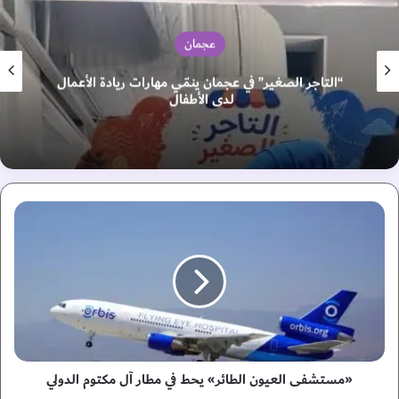
عجمان
“التاجر الصغير” في عجمان ينمّي مهارات ريادة الأعمال
لدى الأطفال
«
م
س
ت
ش
ف
ى
ا
ل
ع
«مستشفى العيون الطائر» يحط في مطار آل مكتوم الدولي
ي