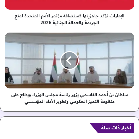
ت
ت
ؤ
الإمارات تؤكد جاهزيتها لاستضافة مؤتمر الأمم المتحدة لمنع
ك
الجريمة والعدالة الجنائية 2026
د
ج
س
ا
ل
ه
ط
ز
ا
ي
ن
ت
ب
ه
ن
ا
أ
ل
ح
ا
م
سلطان بن أحمد القاسمي يزور رئاسة مجلس الوزراء ويطلع على
س
د
منظومة التميز الحكومي وتطوير الأداء المؤسسي
ت
ا
ض
ل
ا
ق
ف
ا
أخبار ذات صلة
ة
س