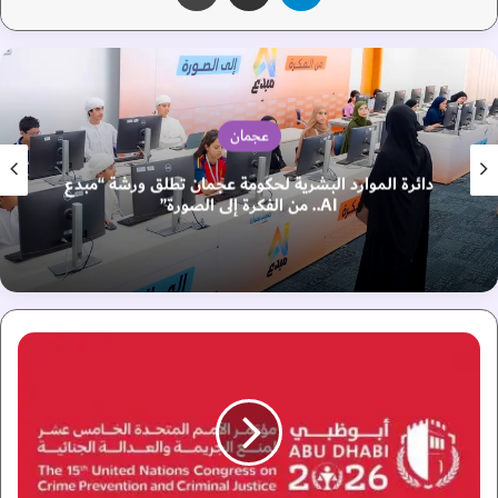
عجمان
“التاجر الصغير” في عجمان ينمّي مهارات ريادة الأعمال
لدى الأطفال
ا
ل
إ
م
ا
ر
ا