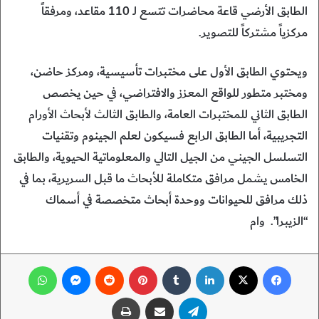
الطابق الأرضي قاعة محاضرات تتسع لـ 110 مقاعد، ومرفقاً
مركزياً مشتركاً للتصوير.
ويحتوي الطابق الأول على مختبرات تأسيسية، ومركز حاضن،
ومختبر متطور للواقع المعزز والافتراضي، في حين يخصص
الطابق الثاني للمختبرات العامة، والطابق الثالث لأبحاث الأورام
التجريبية، أما الطابق الرابع فسيكون لعلم الجينوم وتقنيات
التسلسل الجيني من الجيل التالي والمعلوماتية الحيوية، والطابق
الخامس يشمل مرافق متكاملة للأبحاث ما قبل السريرية، بما في
ذلك مرافق للحيوانات ووحدة أبحاث متخصصة في أسماك
“الزيبرا”. وام
فيسبوك
‫X
لينكدإن
‏Tumblr
بينتيريست
‏Reddit
ماسنجر
واتساب
تيلقرام
مشاركة عبر البريد
طباعة