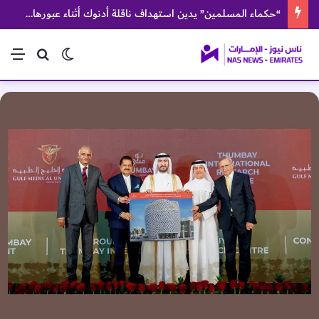
“حكماء المسلمين” يدين استهداف ناقلة أدنوك أثناء عبورها مضيق هرمز
الوضع المظلم
بحث عن
الق