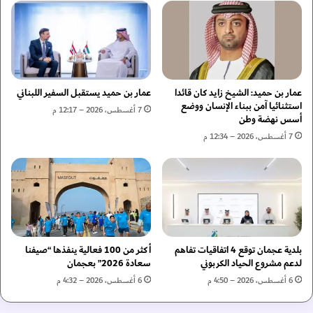
م
م
ؤ
ي
ت
ي
م
ز
ر
و
ا
ر
ل
ر
عمار بن حميد: الشيخ زايد كان قائدا
عمار بن حميد يستقبل السفير اللبناني
أ
ئ
استثنائيا آمن ببناء الإنسان ووضع
7 أغسطس، 2026 – 12:17 م
م
أسس نهضة وطن
ا
م
س
7 أغسطس، 2026 – 12:34 م
ا
ة
ل
م
م
ج
ت
ل
ح
س
د
ا
ة
ل
بلدية عجمان توقع 4 اتفاقيات تفاهم
أكثر من 100 فعالية ينفذها “صيفنا
ل
و
لدعم مشروع الحياد الكربوني
سعادة 2026” بعجمان
م
ز
ن
ر
6 أغسطس، 2026 – 4:50 م
6 أغسطس، 2026 – 4:32 م
ع
ا
ا
ء