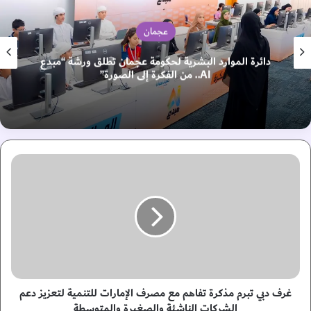
عجمان
د البشرية لحكومة عجمان تطلق ورشة “مبدع
قائد عام ش
AI.. من الفكرة إلى الصورة”
غ
ر
ف
د
ب
ي
ت
ب
ر
م
غرف دبي تبرم مذكرة تفاهم مع مصرف الإمارات للتنمية لتعزيز دعم
م
الشركات الناشئة والصغيرة والمتوسطة