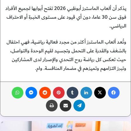
يذكر أن ألعاب الماسترز أبوظبي 2026 تفتح أبوابها لجميع الأفراد
فوق سن 30 عاما، دون أي قيود على مستوى الخبرة أو الاحتراف
الرياضي.
وتُعد ألعاب الماسترز أكثر من مجرد فعالية رياضية، فهي احتفال
بالشغف والقدرة على التحمل وتجسيد لقيم الوحدة والتواصل،
حيث تعكس كل رياضة روح التحدي والإصرار لدى المشاركين
وتبرز التزامهم وتميزهم في مضمار المنافسة. وام.
فيسبوك
‫X
لينكدإن
‏Tumblr
بينتيريست
‏Reddit
ماسنجر
واتساب
تيلقرام
مشاركة عبر البريد
طباعة