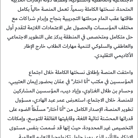
المتحدة، نسختها الكاملة رسمياً. تعمل المنصة حالياً بكامل
طاقتها عقب اتمام مرحلتها التجريبية بنجاح وإبرام شراكات مع
مختلف المؤسسات والحصول على الاعتمادات اللازمة لتقدم أول
حل متكامل ومتخصص في المنطقة يركز على التطوير الاجتماعي
والعاطفي والسلوكي لتنمية مهارات الطلاب خارج الإطار
الأكاديمي التقليدي.
واحتفت المنصة بإطلاق نسختها الكاملة خلال اجتماع
المؤسسين في مكتب “أنا اختار” في عمّان بحضور إيمان العتيبي،
وحسام بن طلال الغزاوي، وإياد ديب، المؤسسين المشاركين
للمنصة. خلال الاجتماع، استعرض عمر عبد الهادي، مسؤول
تطوير المنصة، الإصدار الكامل من “أنا أختار” مسلّطاً الضوء على
قدراتها المحسّنة ثنائية اللغة، وقابليتها الفائقة للتوسع، وإمكانات
التخصيص غير المحدودة، حيث إنها قد صُممت بنفس مستوى
الابتكار والتأثير الذي يميز حلول تكنولوجيا التعليم العالمية.