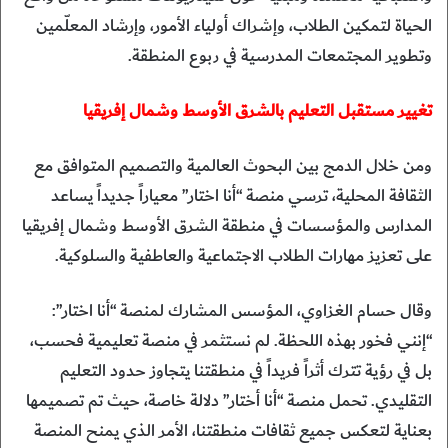
الحياة لتمكين الطلاب، وإشراك أولياء الأمور، وإرشاد المعلّمين
وتطوير المجتمعات المدرسية في ربوع المنطقة.
تغيير مستقبل التعليم بالشرق الأوسط وشمال إفريقيا
ومن خلال الدمج بين البحوث العالمية والتصميم المتوافق مع
الثقافة المحلية، ترسي منصة “أنا اختار” معياراً جديداً يساعد
المدارس والمؤسسات في منطقة الشرق الأوسط وشمال إفريقيا
على تعزيز مهارات الطلاب الاجتماعية والعاطفية والسلوكية.
وقال حسام الغزاوي، المؤسس المشارك لمنصة “أنا اختار”:
“إنني فخور بهذه اللحظة. لم نستثمر في منصة تعليمية فحسب،
بل في رؤية تترك أثراً فريداً في منطقتنا يتجاوز حدود التعليم
التقليدي. تحمل منصة “أنا أختار” دلالة خاصة، حيث تم تصميمها
بعناية لتعكس جميع ثقافات منطقتنا، الأمر الذي يمنح المنصة