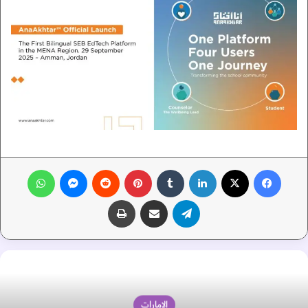
فيسبوك
‫X
لينكدإن
‏Tumblr
بينتيريست
‏Reddit
ماسنجر
واتساب
تيلقرام
مشاركة عبر البريد
طباعة
الإمارات