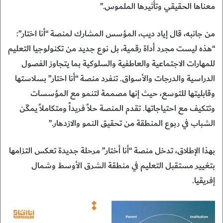
معناها الحقيقي وتأثيرها الملموس.”
من جانبه، قال إياد ديب، المؤسس المشارك لمنصة “أنا اختار”:
“هذه ليست مجرد أداة رقمية، بل نوع جديد من تكنولوجيا التعليم
للمهارات الاجتماعية والعاطفية والسلوكية بما يتجاوز الفصول
الدراسية والدرجات والأسواق. تنفرد منصة “أنا اختار” بسلاستها
وقابليتها للتوسع، حيث إنها مصممة لتنمو مع المؤسسات
وتتكيف مع احتياجاتها. تقدم المنصة حلاً فريداً ومتكاملاً يمكّن
الشباب في ربوع المنطقة من تحقيق النمو والازدهار.”
بهذا الإطلاق، تدخل منصة “أنا أختار” مرحلة جديدة تعكس التزامها
بتغيير مستقبل التعليم في منطقة الشرق الأوسط وشمال
إفريقيا.