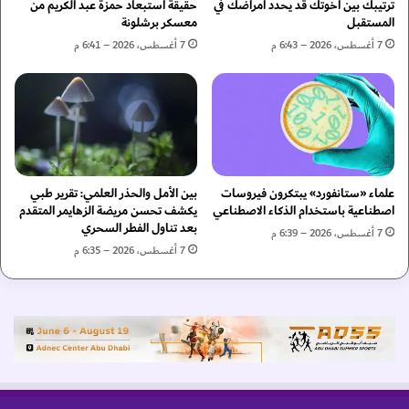
ي
ن
ترتيبك بين اخوتك قد يحدد أمراضك في
حقيقة استبعاد حمزة عبد الكريم من
ة
ر
المستقبل
معسكر برشلونة
ل
ا
7 أغسطس، 2026 – 6:43 م
7 أغسطس، 2026 – 6:41 م
ل
ش
ص
د
ح
ا
ة
ل
و
ح
ا
ك
ل
و
ر
علماء «ستانفورد» يبتكرون فيروسات
بين الأمل والحذر العلمي: تقرير طبي
م
اصطناعية باستخدام الذكاء الاصطناعي
يكشف تحسن مريضة الزهايمر المتقدم
ف
ي
بعد تناول الفطر السحري
ا
ة
7 أغسطس، 2026 – 6:39 م
ه
"
7 أغسطس، 2026 – 6:35 م
ي
ب
ة
ا
»
ل
ف
ت
ي
ع
ن
ا
س
و
خ
ن