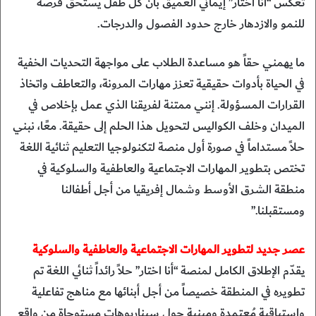
تعكس “أنا أختار” إيماني العميق بأن كل طفل يستحق فرصة
للنمو والازدهار خارج حدود الفصول والدرجات.
ما يهمني حقاً هو مساعدة الطلاب على مواجهة التحديات الخفية
في الحياة بأدوات حقيقية تعزز مهارات المرونة، والتعاطف واتخاذ
القرارات المسؤولة. إنني ممتنة لفريقنا الذي عمل بإخلاص في
الميدان وخلف الكواليس لتحويل هذا الحلم إلى حقيقة. معًا، نبني
حلاً مستداماً في صورة أول منصة لتكنولوجيا التعليم ثنائية اللغة
تختص بتطوير المهارات الاجتماعية والعاطفية والسلوكية في
منطقة الشرق الأوسط وشمال إفريقيا من أجل أطفالنا
ومستقبلنا.”
عصر جديد لتطوير المهارات الاجتماعية والعاطفية والسلوكية
يقدّم الإطلاق الكامل لمنصة “أنا اختار” حلاً رائداً ثنائي اللغة تم
تطويره في المنطقة خصيصاً من أجل أبنائها مع مناهج تفاعلية
واستباقية مُعتمدة ومبنية حول سيناريوهات مستوحاة من واقع