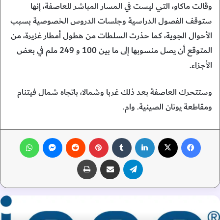
وقالت ماكاو، التي ليست في المسار المباشر للعاصفة، إنها
ستوقف الفصول الدراسية وجلسات الدروس الخصوصية بسبب
الأحوال الجوية، كما حذرت السلطات من هطول أمطار غزيرة، من
المتوقع أن يصل منسوبها إلى ما بين 100 و 249 ملم في بعض
الأجزاء.
وستتحرك العاصفة بعد ذلك غربا وشمالا، باتجاه شمال فيتنام
ومقاطعة يونان الصينية. وام.
فيسبوك
‫X
لينكدإن
‏Tumblr
بينتيريست
‏Reddit
ماسنجر
واتساب
تيلقرام
مشاركة عبر البريد
طباعة