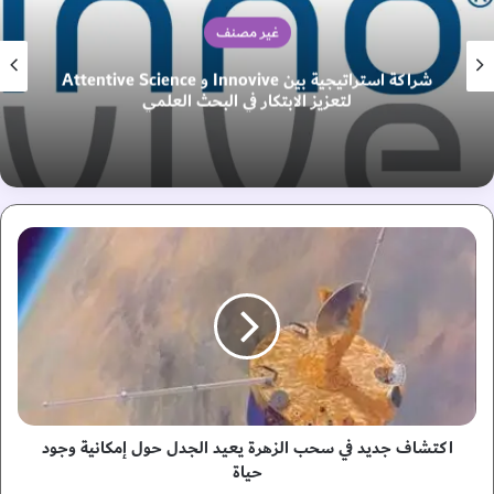
غير مصنف
شراكة استراتيجية بين Innovive و Attentive Science
لتعزيز الابتكار في البحث العلمي
ا
ك
ت
ش
ا
ف
ج
د
ي
د
اكتشاف جديد في سحب الزهرة يعيد الجدل حول إمكانية وجود
ف
حياة
ي