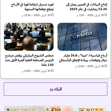
إ
ر
إنتاج البيانات في الصين يصل إلى
فورد تسجل ارتفاعا قويا في الأرباح
م
ي
52.26 زيتابايت في عام 2025
وترفع توقعاتها السنوية
ك
ا
30 أبريل، 2026 – 1:20 م
30 أبريل، 2026 – 12:56 م
ا
ا
ن
ل
ي
ج
ة
ن
و
و
ج
ب
و
ي
د
أرباح قياسية لـ “ميتا” بـ 26.8 مليار
مجلس الشيوخ البرازيلي يرفض مرشح
ة
دولار وتوقعات بزيادة الإنفاق الرأسمالي
الرئيس للمحكمة العليا للمرة الأولى منذ
ح
ت
130 عاما
ي
و
30 أبريل، 2026 – 12:18 م
ا
30 أبريل، 2026 – 12:09 م
ا
ة
ج
ه
ن
اترك رد
ق
ص
ا
ف