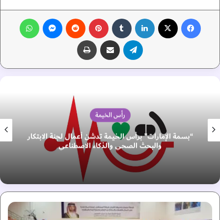
فيسبوك
‫X
لينكدإن
‏Tumblr
بينتيريست
‏Reddit
ماسنجر
واتساب
تيلقرام
مشاركة عبر البريد
طباعة
رأس الخيمة
“بسمة الإمارات” برأس الخيمة تدشن أعمال لجنة الابتكار
والبحث الصحي والذكاء الاصطناعي
ا
ن