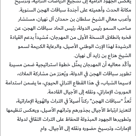
يعكس الجهود الرامية إلى تشجيع الرياضات التراثية، وترسيخ
مكانة الحدث وأهميته على أجندة سباقات الهجن السنوية.
وأعرب معالي الشيخ سلطان بن حمدان آل نهيان، مستشار
صاحب السمو رئيس الدولة، رئيس اتحاد سباقات الهجن، عن
فخره بانطلاق النسخة الأولى من المهرجان، مُشيداً بدعم القيادة
الرشيدة لهذا الإرث الوطني الأصيل، والرعاية الكريمة لسمو
الشيخ هزاع بن زايد آل نهيان.
وأكَّد معاليه أن المهرجان يمثِّل خطوة استراتيجية ضمن مسيرة
تطوير سباقات الهجن في الدولة، ويُعزز من مشاركة الملاك،
لاسيما الشباب، في هذا القطاع التراثي الحيوي، ما يضمن استدامة
الموروث الإماراتي، ونقله إلى الأجيال القادمة.
تُعدُّ “سباقات الهجن” ركناً أصيلاً في التراث والهُوية الإماراتية،
لتعزيز ارتباط الأجيال بجذورهم وتراثهم الأصيل، ويعكس تنظيمها
وتطويرها الجهود المبذولة للحفاظ على التراث الثقافي لدولة
الإمارات، وترسيخ حضوره ونقله إلى الأجيال. وام