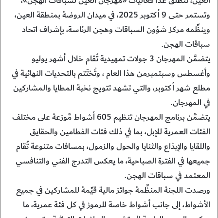
العين، تنطلق غدا فعاليات «مهرجان العين لسباقات الهجن»،
وتستمر حتى 9 أكتوبر 2025، في ميدان الروضة بمنطقة العين،
وينظِّمه مركز شؤون السباقات وهجن الرئاسة، بإشراف اتحاد
سباقات الهجن.
يتضمَّن المهرجان 3 جولات تمهيدية تُقام خلال أشهر يوليو
وأغسطس وسبتمبرمن هذا العام ، وتُختَتم بالتحديات النهائية في
مطلع شهر أكتوبر، والتي تشهد تتويج نخبة المطايا والمشاركين
في المهرجان.
يتضمَّن برنامج المهرجان تنظيم 605 أشواط مَّوزعة على مختلف
الفئات العمرية للإبل، بما في ذلك فئات الفطامين والحقايق
واللقايا والإيذاع والثنايا والحول والزمول، بمسافات متنوعة تُقام
جميعها في الفترة الصباحية، ما يعكس التدرج الفني والتنافسي
المعتمد في سباقات الهجن.
ورصدت اللجنة المنظِّمة جوائز مالية قيِّمة للمشاركين في جميع
الأشواط، إلى جانب أشواط خاصة للرموز في كل فئة عمرية، ما