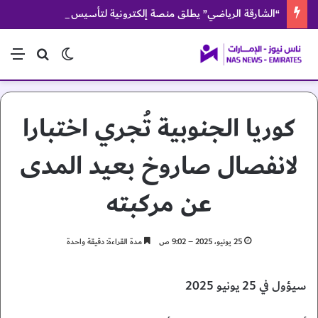
“الشارقة الرياضي” يطلق منصة إلكترونية لتأسيس قاعدة بيانات مركزية للكفاءات والقيادات
الوضع المظلم
بحث عن
الق
كوريا الجنوبية تُجري اختبارا
لانفصال صاروخ بعيد المدى
عن مركبته
25 يونيو، 2025 – 9:02 ص
مدة القراءة: دقيقة واحدة
سيؤول في 25 يونيو 2025