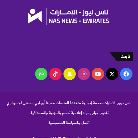
ي
ل
ب
ل
ا
د
ه
ا
تابعنا
‫X
فيسبوك
‫YouTube
انستقرام
سناب
‫TikTok
واتساب
تشات
ناس نيوز -الإمارات..خدمة إخبارية متعددة المنصات مقرها أبوظبي, تسعى للإسهام في
تقديم أخبار ومواد إعلامية تتسم بالمهنية والمصداقية.
اتصل بنا
سياسة الخصوصية