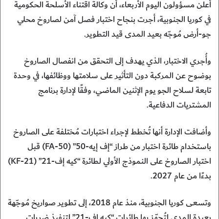
أعلن مسؤولون اليوم الأربعاء، أن وكالة اقتناء الأسلحة الحكومية
في كوريا الجنوبية، أجرت بنجاح اختبار فصل آمن لصاروخ محلي
جو-أرض مُوجّه بعيد المدى قيد التطوير.
وأُجري الاختبار، الذي يهدف إلى التحقق من انفصال الصاروخ
بوضوح عن المركبة دون التأثير على سلامتها ووظائفها، في وحدة
تابعة لسلاح الجو يوم الإثنين الماضي، وفقًا لإدارة برنامج
المشتريات الدفاعية.
وأضافت الإدارة أنها تُخطط لإجراء اختبارات مُختلفة على الصاروخ
باستخدام طائرة اختبار من طراز “إف إيه-50” (FA-50) قبل
اختبار الصاروخ على النموذج الأولي لطائرة “كيه إف-21” (KF-21)
بدءًا من عام 2027.
وتسعى كوريا الجنوبية، منذ عام 2018، إلى تطوير صواريخ مُوجّهة
بعيدة المدى لتُجهّز بها طائرات “كيه إف-21” لتنفيذ ضربات