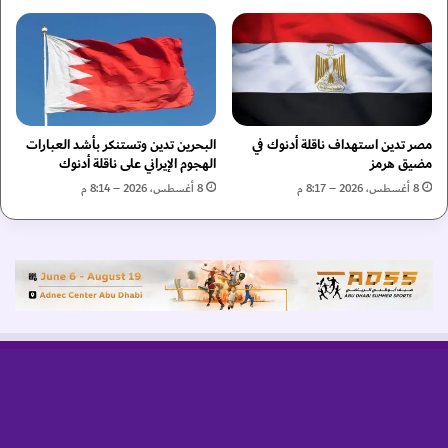
ض
ي
ي
س
ه
ة
ا
س
ل
و
ف
مصر تدين استهداف ناقلة أدنوك في
البحرين تدين وتستنكر بأشد العبارات
ي
مضيق هرمز
الهجوم الإيراني على ناقلة أدنوك
ن
8 أغسطس، 2026 – 8:17 م
8 أغسطس، 2026 – 8:14 م
ي
ا
ب
ا
ل
ي
و
م
ا
ل
و
ط
ن