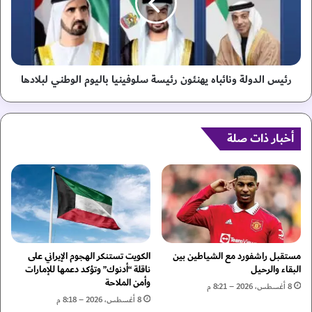
ج
ا
ر
ل
ب
د
ة
و
إ
ل
ط
ة
رئيس الدولة ونائباه يهنئون رئيسة سلوفينيا باليوم الوطني لبلادها
ل
و
ا
ن
ق
ا
ص
أخبار ذات صلة
ئ
ا
ب
ر
ا
و
ه
خ
ي
د
ه
ا
ن
خ
ئ
ل
و
مستقبل راشفورد مع الشياطين بين
الكويت تستنكر الهجوم الإيراني على
أ
ن
البقاء والرحيل
ناقلة “أدنوك” وتؤكد دعمها للإمارات
وأمن الملاحة
ر
ر
8 أغسطس، 2026 – 8:21 م
ا
ئ
8 أغسطس، 2026 – 8:18 م