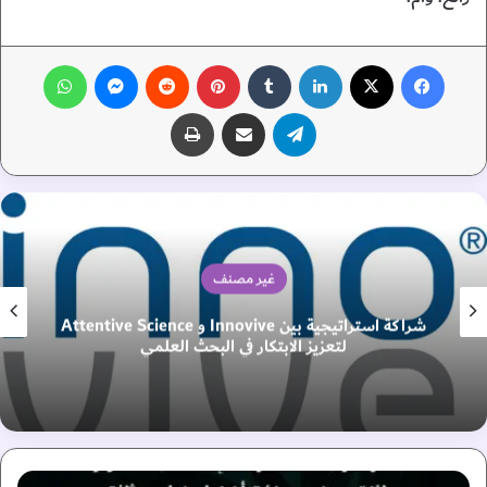
فيسبوك
‫X
لينكدإن
‏Tumblr
بينتيريست
‏Reddit
ماسنجر
واتساب
تيلقرام
مشاركة عبر البريد
طباعة
غير مصنف
شراكة استراتيجية بين Innovive و Attentive Science
لتعزيز الابتكار في البحث العلمي
"