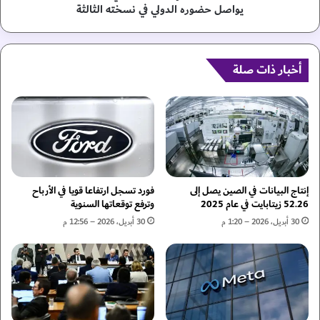
ت
ر
يواصل حضوره الدولي في نسخته الثالثة
وّ
ب
ج
ن
ب
ز
ج
ا
أخبار ذات صلة
ا
ي
ئ
د
ز
ك
ت
أ
ي
س
ن
ا
ض
ل
م
إ
إنتاج البيانات في الصين يصل إلى
فورد تسجل ارتفاعا قويا في الأرباح
ن
م
52.26 زيتابايت في عام 2025
وترفع توقعاتها السنوية
ف
ا
30 أبريل، 2026 – 1:20 م
30 أبريل، 2026 – 12:56 م
ئ
ر
ة
ا
ا
ت
ل
ا
أ
ل
ف
ع