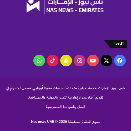
ي
و
"
ا
ا
ص
ل
ل
د
ح
و
ض
ل
و
تابعنا
ي
ر
ة
ه
‫X
فيسبوك
‫YouTube
انستقرام
سناب
‫TikTok
واتساب
ا
ل
تشات
د
و
ل
ناس نيوز -الإمارات..خدمة إخبارية متعددة المنصات مقرها أبوظبي, تسعى للإسهام في
ي
ف
تقديم أخبار ومواد إعلامية تتسم بالمهنية والمصداقية.
ي
اتصل بنا
سياسة الخصوصية
ن
س
خ
جميع الحقوق محفوظة Nas news UAE © 2026
ت