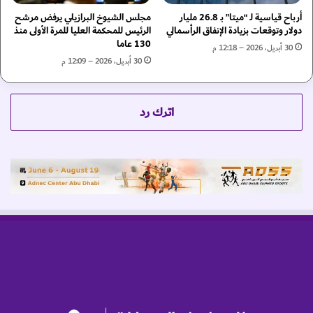
ل
ا
ا
أرباح قياسية لـ “ميتا” بـ 26.8 مليار
مجلس الشيوخ البرازيلي يرفض مرشح
ل
دولار وتوقعات بزيادة الإنفاق الرأسمالي
الرئيس للمحكمة العليا للمرة الأولى منذ
م
م
130 عاما
ا
ي
30 أبريل، 2026 – 12:18 م
ل
ل
30 أبريل، 2026 – 12:09 م
و
ج
ث
م
ا
ا
اترك رد
ئ
ل
ق
ا
ي
ل
ة
خ
ب
ي
ج
ل
و
ا
ا
ل
ئ
ع
ز
ر
"
ب
و
ي
ي
ة
ب
ي