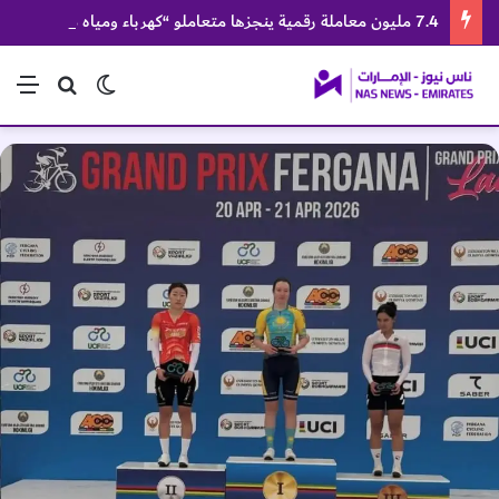
7.4 مليون معاملة رقمية ينجزها متعاملو “كهرباء ومياه دبي” خلال النصف الأول
الوضع المظلم
بحث عن
الق