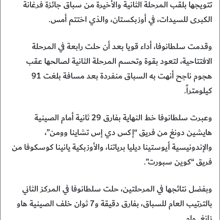
تتويجها بلقب المرحلة الثانية والأخيرة من سباق جائزة فرغانة
الكبرى للسيدات، في أوزبكستان، والذي اختتم أمس.
وقدمت سلطانوفا، أداء قويا بعد أن حلت رابعة في المرحلة
الافتتاحية، لتعود بقوة وتحسم المرحلة الثانية لصالحها عقب
هجوم ناجح أنهت به السباق منفردة بعد مسافة بلغت 91
كيلومتراً.
وعبرت سلطانوفا خط النهاية بفارق 29 ثانية أمام الصينية
هايشين دونغ من فريق “إكس دي إس تشاينا وومن”،
والإندونيسية أيوستينا ديليا برياتنا، والأوزبكية يانينا كوسكوفا من
فريق “كوين سبورت”.
وبفضل نتائجها في المرحلتين، حلت سلطانوفا في المركز الثاني
بالترتيب العام للسباق، بفارق دقيقة و7 ثوان خلف الصينية هاو
زانغ. وام.