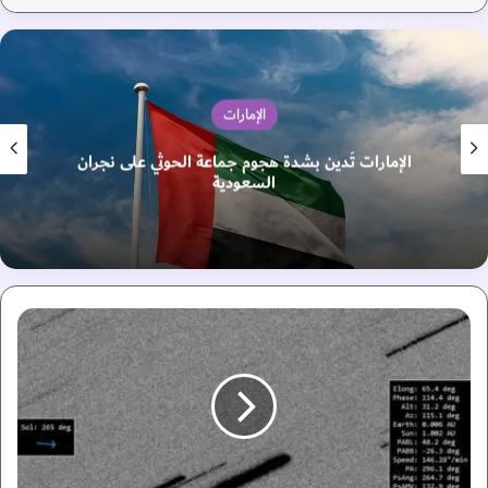
الإمارات
الإمارات تُدين بشدة هجوم جماعة الحوثي على نجران
السعودية
م
ر
ص
د
ا
ل
خ
ت