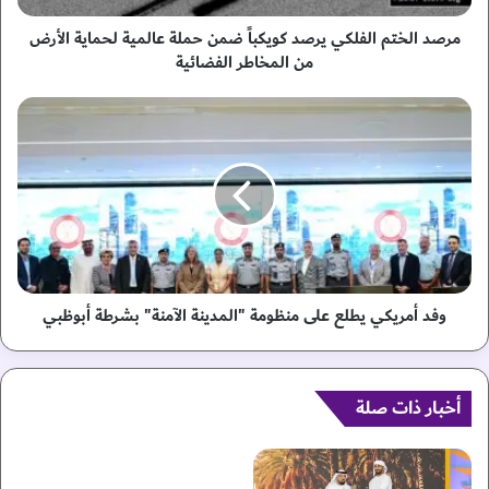
م
ا
مرصد الختم الفلكي يرصد كويكباً ضمن حملة عالمية لحماية الأرض
ل
من المخاطر الفضائية
ف
ل
و
ك
ف
ي
د
ي
أ
ر
م
ص
ر
د
ي
ك
ك
و
ي
ي
ي
وفد أمريكي يطلع على منظومة "المدينة الآمنة" بشرطة أبوظبي
ك
ط
ب
ل
اً
ع
ض
أخبار ذات صلة
ع
م
ل
ن
ى
ح
م