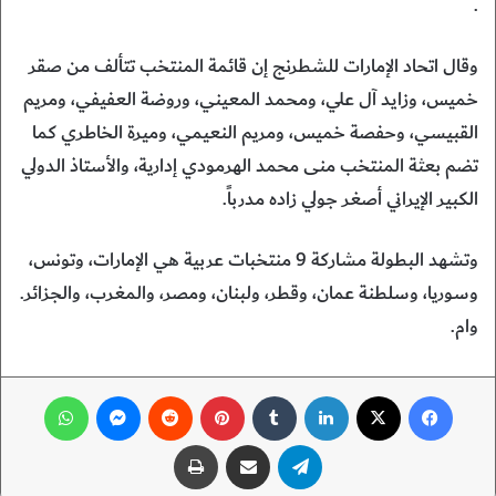
.
وقال اتحاد الإمارات للشطرنج إن قائمة المنتخب تتألف من صقر
خميس، وزايد آل علي، ومحمد المعيني، وروضة العفيفي، ومريم
القبيسي، وحفصة خميس، ومريم النعيمي، وميرة الخاطري كما
تضم بعثة المنتخب منى محمد الهرمودي إدارية، والأستاذ الدولي
الكبير الإيراني أصغر جولي زاده مدرباً.
وتشهد البطولة مشاركة 9 منتخبات عربية هي الإمارات، وتونس،
وسوريا، وسلطنة عمان، وقطر، ولبنان، ومصر، والمغرب، والجزائر.
وام.
فيسبوك
‫X
لينكدإن
‏Tumblr
بينتيريست
‏Reddit
ماسنجر
واتساب
تيلقرام
مشاركة عبر البريد
طباعة