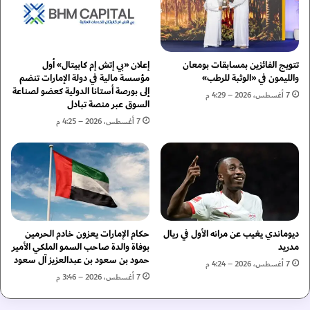
م
ن
ل
ظ
ة
و
ع
م
ا
ة
تتويج الفائزين بمسابقات بومعان
إعلان «بي إتش إم كابيتال» أول
ل
"
والليمون في «الوثبة للرطب»
مؤسسة مالية في دولة الإمارات تنضم
م
إلى بورصة أستانا الدولية كعضو لصناعة
ا
7 أغسطس، 2026 – 4:29 م
السوق عبر منصة تبادل
ي
ل
ة
م
7 أغسطس، 2026 – 4:25 م
ل
د
ح
ي
م
ن
ا
ة
ي
ا
ة
ل
ا
آ
ديوماندي يغيب عن مرانه الأول في ريال
حكام الإمارات يعزون خادم الحرمين
ل
م
مدريد
بوفاة والدة صاحب السمو الملكي الأمير
أ
ن
حمود بن سعود بن عبدالعزيز آل سعود
7 أغسطس، 2026 – 4:24 م
ر
ة
7 أغسطس، 2026 – 3:46 م
ض
"
م
ب
ن