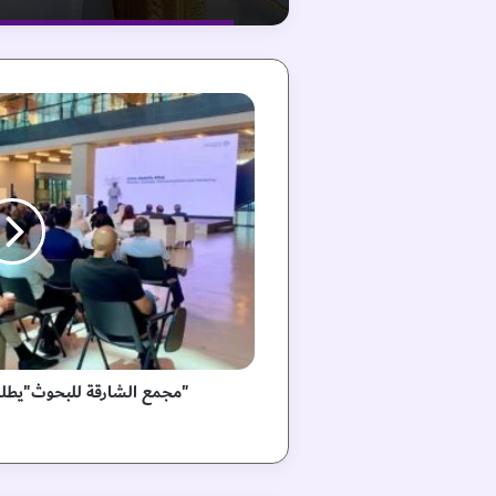
"
م
ج
م
ع
ا
ل
ش
ا
ر
ق
ة
ل
"مجمع الشارقة للبحوث"يطلق 
ل
ب
ح
و