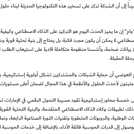
اً إلى أن الشركة تركز على تسخير هذه التكنولوجيا الحديثة لبناء حلو
ت “وام” إن ما يميز الحدث اليوم هو التركيز على الذكاء الاصطناعي وكي
الاصطناعي لا يمكن أن يكون مجرد فكرة، بل يحتاج إلى بنية تحتية قوية 
ز بيانات ضخمة، وأسّسنا منظومة متكاملة قادرة على استيعاب الطلب ال
حلة المقبلة.
ح العوضي أن حماية الشبكات والمشتركين تشكل أولوية إستراتيجية، وال
متبنون لأحدث الحلول والأنظمة في هذا المجال لضمان أعلى مستويات ا
ن 2025″، الضوء على خمسة محاور إستراتيجية تقود مسيرة التحول الرقمي في الإما
ذلك تطبيقات وكلاء الذكاء الاصطناعي المتقدمة، والبنية التحتية القوية
نات الوطنية، والروبوتات المتطورة وتقنيات الثورة الصناعية الرابعة، و
صول إلى قدرات الحوسبة فائقة الأداء، بالإضافة إلى خدمات الحوسبة الس