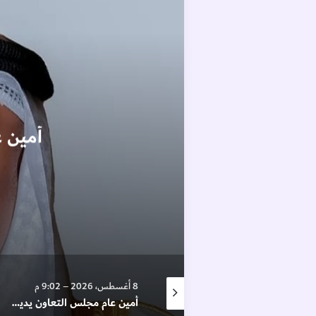
أمين ع
8 أغسطس، 2026 – 9:45 م
8 أغسطس، 2026 – 9:02 م
دقيقة حداد وشارات سوداء وتنكيس الأعلام بعد وفاة والد ميسي
أمين عام مجلس التعاون يدين الهجوم الإيراني على ناقلة “أدنوك” ويدعو لتحرك دولي عاجل