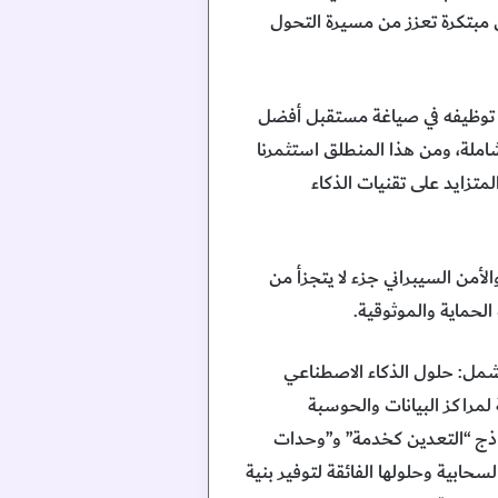
ل مبتكرة تعزز من مسيرة التحول
فية توظيفه في صياغة مستقبل أفضل
وشاملة، ومن هذا المنطلق استثمرنا
متزايد على تقنيات الذكاء
أمن السيبراني جزء لا يتجزأ من
لحماية والموثوقية.
رات، تشمل: حلول الذكاء الاصطناعي
 لمراكز البيانات والحوسبة
نماذج “التعدين كخدمة” و”وحدات
حابية وحلولها الفائقة لتوفير بنية