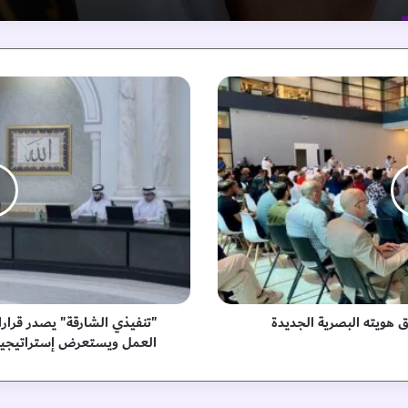
"
ت
ن
ف
ي
ذ
ي
ا
ل
ش
ا
ر
ق
هويته البصرية الجديدة
"تنفيذي الشارقة" يصدر قرارا 
ة
العمل ويستعرض إستراتيجية التعلي
"
ي
ص