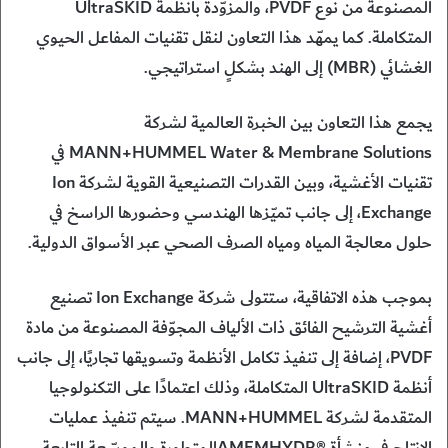
المصنوعة من نوع PVDF، والمزوّدة بأنظمة UltraSKID
المتكاملة. كما يمهّد هذا التعاون لنقل تقنيات المفاعل الحيوي
الغشائي (MBR) إلى الهند بشكلٍ استراتيجي.
يجمع هذا التعاون بين الخبرة العالمية لشركة
MANN+HUMMEL Water & Membrane Solutions في
تقنيات الأغشية، وبين القدرات التصنيعية القوية لشركة Ion
Exchange، إلى جانب تميّزها الهندسي وحضورها الراسخ في
حلول معالجة المياه ومياه الصرف الصحي عبر الأسواق الدولية.
بموجب هذه الاتفاقية، ستتولى شركة Ion Exchange تصنيع
أغشية الترشيح الفائق ذات الألياف المجوّفة المصنوعة من مادة
PVDF، إضافة إلى تنفيذ تكامل الأنظمة وتسويقها تجاريًا، إلى جانب
أنظمة UltraSKID المتكاملة، وذلك اعتمادًا على التكنولوجيا
المتقدمة لشركة MANN+HUMMEL. سيتم تنفيذ عمليات
الإنتاج في منشأة ®AMEMHYDRالمتطورة والموسّعة التابعة