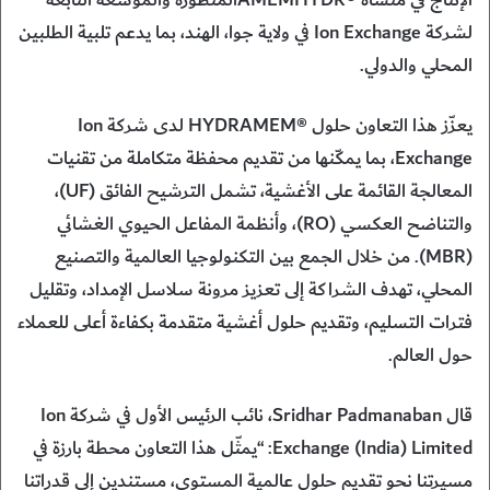
لشركة Ion Exchange في ولاية جوا، الهند، بما يدعم تلبية الطلبين
المحلي والدولي.
يعزّز هذا التعاون حلول ®HYDRAMEM لدى شركة Ion
Exchange، بما يمكّنها من تقديم محفظة متكاملة من تقنيات
المعالجة القائمة على الأغشية، تشمل الترشيح الفائق (UF)،
والتناضح العكسي (RO)، وأنظمة المفاعل الحيوي الغشائي
(MBR). من خلال الجمع بين التكنولوجيا العالمية والتصنيع
المحلي، تهدف الشراكة إلى تعزيز مرونة سلاسل الإمداد، وتقليل
فترات التسليم، وتقديم حلول أغشية متقدمة بكفاءة أعلى للعملاء
حول العالم.
قال Sridhar Padmanaban، نائب الرئيس الأول في شركة Ion
Exchange (India) Limited: “يمثّل هذا التعاون محطة بارزة في
مسيرتنا نحو تقديم حلول عالمية المستوى، مستندين إلى قدراتنا