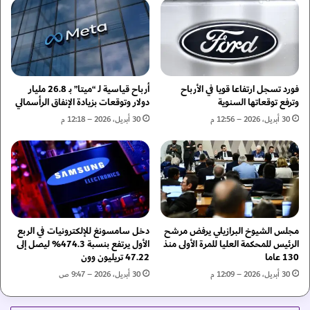
ر
ا
ي
ل
ع
ت
ز
غ
ز
ل
ح
ي
فورد تسجل ارتفاعا قويا في الأرباح
أرباح قياسية لـ “ميتا” بـ 26.8 مليار
م
ف
وترفع توقعاتها السنوية
دولار وتوقعات بزيادة الإنفاق الرأسمالي
ا
م
30 أبريل، 2026 – 12:56 م
30 أبريل، 2026 – 12:18 م
ي
ن
ة
أ
ا
ج
ل
ل
ت
س
ن
ل
و
ا
ع
س
مجلس الشيوخ البرازيلي يرفض مرشح
دخل سامسونغ للإلكترونيات في الربع
ا
الرئيس للمحكمة العليا للمرة الأولى منذ
الأول يرتفع بنسبة 474.3% ليصل إلى
ل
130 عاما
47.22 تريليون وون
ل
ق
ب
ي
30 أبريل، 2026 – 12:09 م
30 أبريل، 2026 – 9:47 ص
ي
م
و
ة