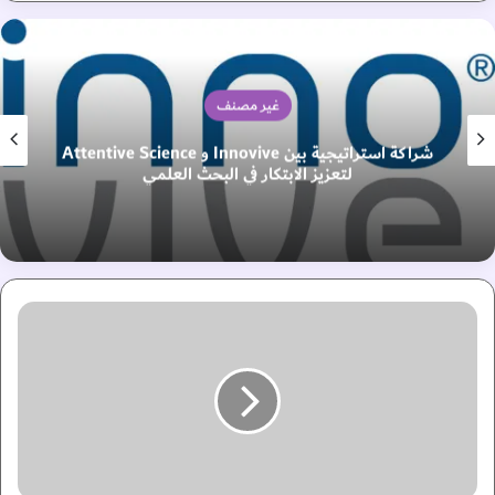
غير مصنف
شراكة استراتيجية بين Innovive و Attentive Science
لتعزيز الابتكار في البحث العلمي
م
ش
ا
ر
ك
و
ن
: