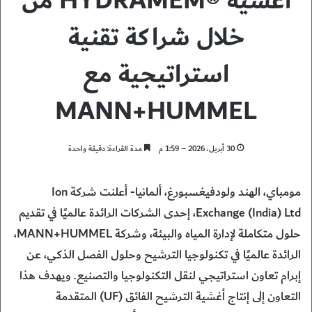
أغشية ®HYDRAMEM من
خلال شراكة تقنية
استراتيجية مع
MANN+HUMMEL
30 أبريل، 2026 – 1:59 م
مدة القراءة: دقيقة واحدة
مومباي، الهند ولودفيغسبورغ، ألمانيا- أعلنت شركة Ion
Exchange (India) Ltd، إحدى الشركات الرائدة عالميًا في تقديم
حلول متكاملة لإدارة المياه والبيئة، وشركة MANN+HUMMEL،
الرائدة عالميًا في تكنولوجيا الترشيح وحلول الفصل الذكي، عن
إبرام تعاون استراتيجي لنقل التكنولوجيا والتصنيع. ويهدف هذا
التعاون إلى إنتاج أغشية الترشيح الفائق (UF) المتقدمة