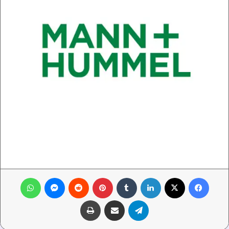
فيسبوك
‫X
لينكدإن
‏Tumblr
بينتيريست
‏Reddit
ماسنجر
واتساب
تيلقرام
مشاركة عبر البريد
طباعة