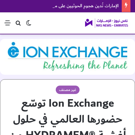
الإمارات تُدين هجوم الحوثيين على منطقة نجران السعودية
الوضع المظلم
بحث عن
الق
غير مصنف
Ion Exchange توسّع
حضورها العالمي في حلول