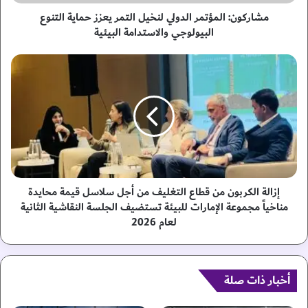
ا
ل
مشاركون: المؤتمر الدولي لنخيل التمر يعزز حماية التنوع
م
البيولوجي والاستدامة البيئية
ؤ
ت
إ
م
ز
ر
ا
ا
ل
ل
ة
د
ا
و
ل
ل
ك
ي
ر
ل
ب
إزالة الكربون من قطاع التغليف من أجل سلاسل قيمة محايدة
ن
و
مناخياً مجموعة الإمارات للبيئة تستضيف الجلسة النقاشية الثانية
خ
ن
لعام 2026
ي
م
ل
ن
ا
ق
ل
ط
أخبار ذات صلة
ت
ا
م
ع