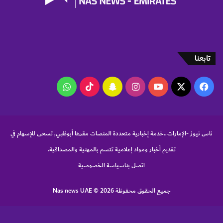
ج
و
ن
ن
ي
ر
ف
و
ا
تابعنا
"
‫X
فيسبوك
‫YouTube
انستقرام
سناب
‫TikTok
واتساب
تشات
ناس نيوز -الإمارات..خدمة إخبارية متعددة المنصات مقرها أبوظبي, تسعى للإسهام في
تقديم أخبار ومواد إعلامية تتسم بالمهنية والمصداقية.
اتصل بنا
سياسة الخصوصية
جميع الحقوق محفوظة Nas news UAE © 2026