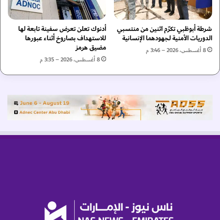
ا
ن
ل
إ
شرطة أبوظبي تكرّم اثنين من منتسبي
أدنوك تعلن تعرض سفينة تابعة لها
أ
س
الدوريات الأمنية لجهودهما الإنسانية
للاستهداف بصاروخ أثناء عبورها
م
ر
مضيق هرمز
ن
ا
8 أغسطس، 2026 – 3:46 م
و
8 أغسطس، 2026 – 3:35 م
ئ
ا
ي
ل
ل
س
م
ل
ص
م
ا
ا
د
ل
ر
د
ة
و
م
ل
ق
ي
ر
ي
"
ن
ا
ف
ل
ي
أ