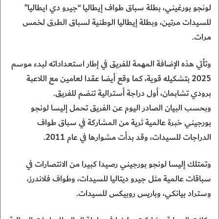
لونجو بورغيني، بطلة سباق طواف إيطاليا “جيرو دي ايطاليا”
للسيدات مرتين، وبطلة إيطاليا الوطنية لسباق الطرق لخمس
مرات.
وتأتي هذه الإضافة المهمة للفريق في إطار استعداداته لبدء موسم
2025 بتشكيله قوية، كما وقع أيضا عقدا لعامين مع اللاعبة
برودي تشابمان، أول دراجة أسترالية تنضم للفريق.
وبحسب البيان الصادر اليوم عن الفريق تحمل إليسا لونجو
بورجيني خبرة عالمية ثرية من المشاركة في سباق طواف
الدراجات للسيدات، وقد بدأت مشوارها في عام 2011.
وتمتلك إليسا لونجو بورجيني رصيدا كبيرا من الانتصارات في
سباقات عالمية مثل جيرو ديتاليا للسيدات، وطواف فلاندرز،
وستراد بيانكي، وباريس روبيكس للسيدات.