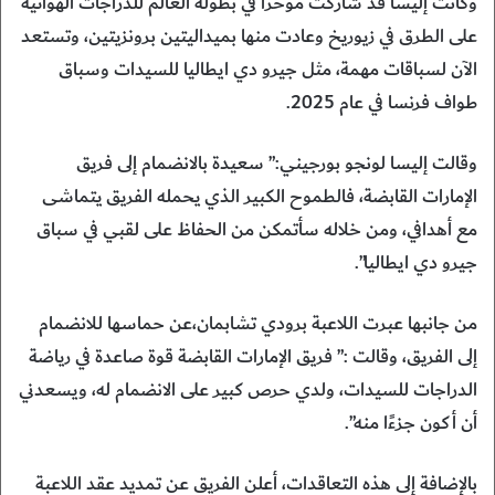
وكانت إليسا قد شاركت مؤخرا في بطولة العالم للدراجات الهوائية
على الطرق في زيوريخ وعادت منها بميداليتين برونزيتين، وتستعد
الآن لسباقات مهمة، مثل جيرو دي ايطاليا للسيدات وسباق
طواف فرنسا في عام 2025.
وقالت إليسا لونجو بورجيني:” سعيدة بالانضمام إلى فريق
الإمارات القابضة، فالطموح الكبير الذي يحمله الفريق يتماشى
مع أهدافي، ومن خلاله سأتمكن من الحفاظ على لقبي في سباق
جيرو دي ايطاليا”.
من جانبها عبرت اللاعبة برودي تشابمان،عن حماسها للانضمام
إلى الفريق، وقالت :” فريق الإمارات القابضة قوة صاعدة في رياضة
الدراجات للسيدات، ولدي حرص كبير على الانضمام له، ويسعدني
أن أكون جزءًا منه”.
بالإضافة إلى هذه التعاقدات، أعلن الفريق عن تمديد عقد اللاعبة