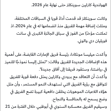
الهولندية كارلين سوينكلز حتى نهاية عام 2026.
وكانت سوينكلز قد قدمت أداءً قويا في السباقات المختلفة،
ومثلت إضافة مهمة للفريق منذ انضمامها له في عام 2024، اذ
تمكنت مؤخرًا من الفوز في سباق الجائزة الكبرى في سانت
فويليان دي والوني.
وأكدت ميليسا مونكادا، رئيسة فريق الإمارات القابضة، على أهمية
هذه الإضافات الجديدة للفريق وقالت: “تمثل إليسا نموذجًا للتميز
في رياضتنا، وستقود فريقنا إلى آفاق جديدة”.
وأكدت أن التعاقد مع برودي وكارلين يمثل دفعة قوية للفريق
تتوافق مع رؤية الفريق التي تستهدف النمو المستمر ، وأن مثل
هؤلاء اللاعبات الموهوبات يخلقن دافعية كبيرة تضع الفريق في
وضع يسمح له بالمنافسة والنجاح.
وسيقيم الفريق معسكره السنوي في أبوظبي خلال الفترة من 21