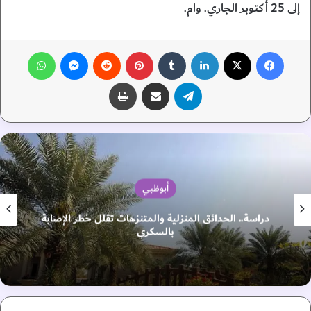
إلى 25 أكتوبر الجاري. وام.
فيسبوك
‫X
لينكدإن
‏Tumblr
بينتيريست
‏Reddit
ماسنجر
واتساب
تيلقرام
مشاركة عبر البريد
طباعة
أبوظبي
دراسة.. الحدائق المنزلية والمتنزهات تقلل خطر الإصابة
بالسكري