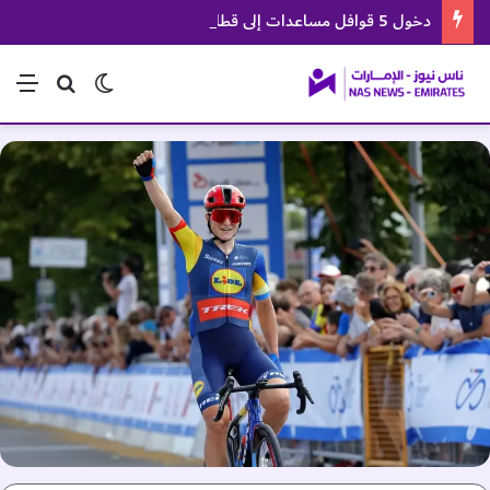
دخول 5 قوافل مساعدات إلى قطاع غزة ضمن عملية الفارس الشهم 3
الوضع المظلم
بحث عن
الق