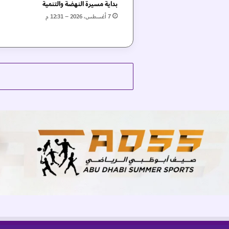
ع
بداية مسيرة النهضة والتنمية
زّ
7 أغسطس، 2026 – 12:31 م
ز
ا
ن
ا
ل
ت
ع
ا
و
ن
ب
ي
ن
ا
ل
ش
ر
ك
ا
ت