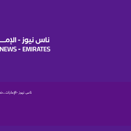
ا
ل
ن
ا
ش
ئ
ة
و
ا
ل
ر
ا
ئ
د
ة
ناس نيوز -الإمارات..خد
م
ن
خ
ل
ا
ل