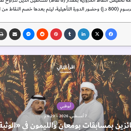
 من السجل المروري.
فيسبوك
‫X
لينكدإن
‏Tumblr
بينتيريست
‏Reddit
ماسنجر
مشاركة عبر البريد
اقرأ التالي
أبوظبي
7 أغسطس، 2026 – 4:29 م
ائزين بمسابقات بومعان والليمون في «الوثب