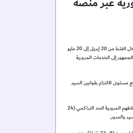
رية عبر منصة
تقدم شرطة أبوظبي خدمات برنامج النقاط المرورية عبر منصة ميدانية في مركز “المشرف مول” التجاري، خلال الفترة من 20 إبريل إلى 20 مايو
لى تسهيل وصول الجمهور إلى الخدمات المرورية
 مستوى الالتزام بقوانين السير
وأكدت شرطة أبوظبي أن المنصة تقدم خدمة استرجاع رخصة القيادة لقائدي المركبات الذين بلغ مجموع نقاطهم المرورية الحد التراكمي (24