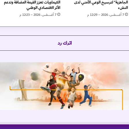
ف
الجاهزية” لترسيخ الوعي الأمني لدى
الكيماويات تعزز القيمة المضافة وتدعم
ي
النشء
الأثر الاقتصادي الوطني
2
7 أغسطس، 2026 – 12:29 م
7 أغسطس، 2026 – 12:23 م
0
2
5
و
اترك رد
ت
ت
ج
ا
و
ز
4
1
5
م
ل
ي
ا
ر
د