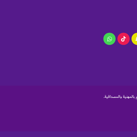
ام
سناب
‫TikTok
واتساب
تشات
 بالمهنية والمصداقية.