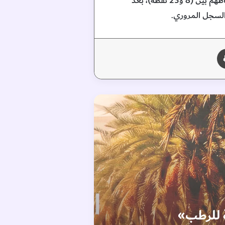
وأوضحت أن المنصة تتيح كذلك خدمة تخفيض النقاط المرورية بمقدار (8 نقاط) للسائقين الذين تتراوح نقاطهم بين (8 و23 نقطة)، بعد
طباعة
دائ
ة للرطب»