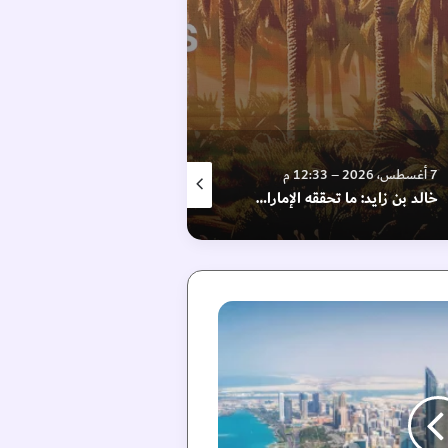
7 أغسطس، 2026 – 12:33 م
7 أغسطس، 2026 – 6:44 م
7 أغسط
خالد بن زايد: ما تحققه الإمارات من إنجازات امتداد للإرث الإنساني الخالد للشيخ زايد
فيلم “وول _ إي” في “اللوفر أبوظبي”