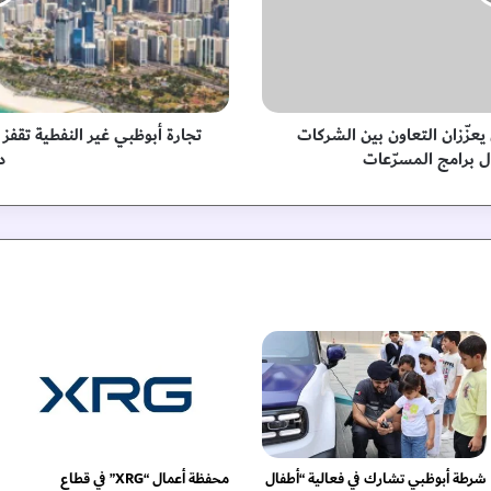
و
ظ
ب
ي
غ
ي
ي يعزّزان التعاون بين الشركات
ر
ال برامج المسرّعات
د
ا
ل
ن
ف
ط
ي
ة
ت
ق
ف
ز
3
6
%
شرطة أبوظبي تشارك في فعالية “أطفال
محفظة أعمال “XRG” في قطاع