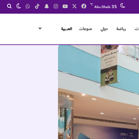
‫X
فيسبوك
‫YouTube
انستقرام
‫TikTok
سناب تشات
واتساب
℃
35
بحث
الوضع ال
Abu Dhabi
ات
رياضة
دولي
منوعات