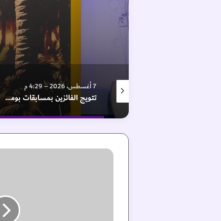
7 أغسطس، 2026 – 6:44 م
7 أغسطس، 2026 – 4:29 م
فيلم “وول _ إي” في “اللوفر أبوظبي”
تتويج الفائزين بمسابقات بومعان والليمون في «الوثبة للرطب»
م
ق
رّ
ر
وّ
ا
د