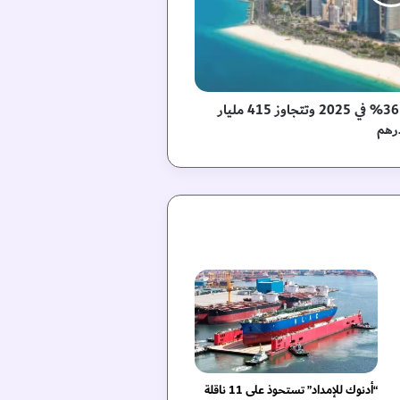
تجارة أبوظبي غير النفطية تقفز 36% في 2025 وتتجاوز 415 مليار
رهم
“أدنوك للإمداد” تستحوذ على 11 ناقلة