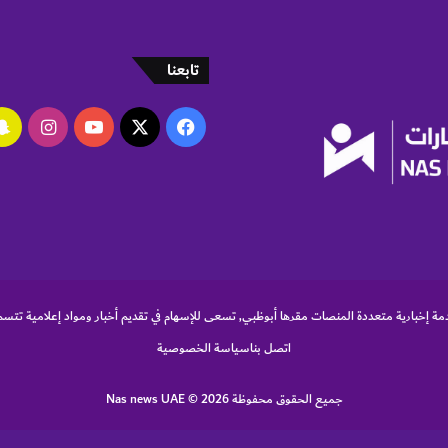
ر
ه
م
تابعنا
‫X
فيسبوك
‫YouTube
انستقر
مة إخبارية متعددة المنصات مقرها أبوظبي, تسعى للإسهام في تقديم أخبار ومواد إعلامية تتسم
اتصل بنا
سياسة الخصوصية
جميع الحقوق محفوظة Nas news UAE © 2026