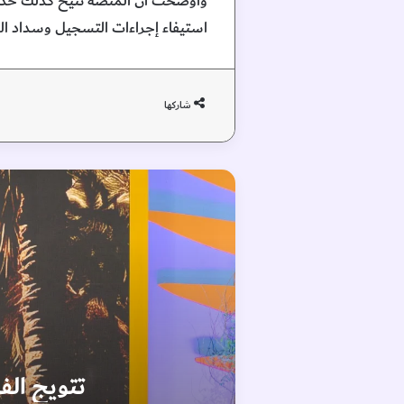
استيفاء إجراءات التسجيل وسداد الرسوم (800 د.إ) وحضور الدورة التأهيلية، ليتم بعدها خصم النقاط
شاركها
تتويج الف