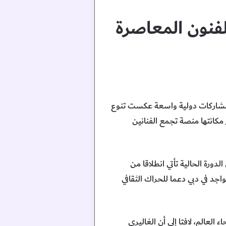
فنون المعاصرة
ن من معرض آرت دبي، المقامة في مدينة جميرا خلال الفترة من 15 إلى 17 مايو، مشاركات دولية واسعة عكست تنوع
مكانتها منصة تجمع الفنانين
دورة الحالية تأتي انطلاقا من
اجد في دبي دعما للحراك الثقافي
لعالم، لافتا إلى أن الغاليري