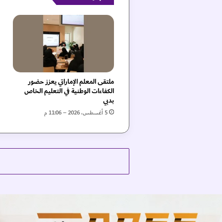
ن
ئ
و
ن
م
ل
ك
ا
ملتقى المعلم الإماراتي يعزز حضور
ل
الكفاءات الوطنية في التعليم الخاص
ن
بدبي
ر
5 أغسطس، 2026 – 11:06 م
و
ي
ج
ب
ذ
ك
ر
ى
ا
ل