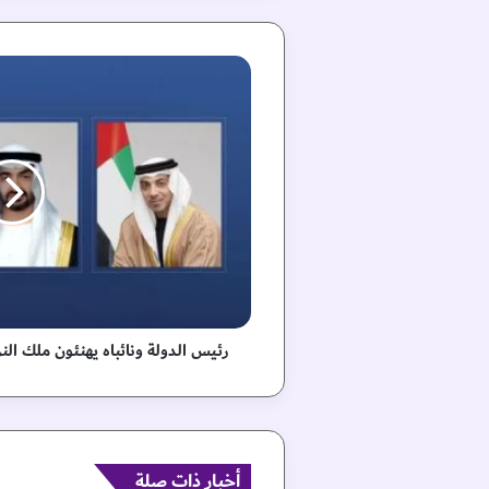
ر
ئ
ي
س
ا
ل
د
و
ل
ة
و
ن
ا
رئيس الدولة ونائباه يهنئون ملك الن
ئ
ب
ا
ه
ي
أخبار ذات صلة
ه