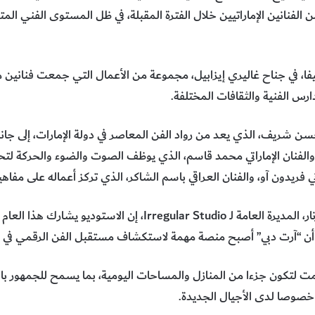
الفنانين الإماراتيين خلال الفترة المقبلة، في ظل المستوى الفني الم
ا، في جناح غاليري إيزابيل، مجموعة من الأعمال التي جمعت فنانين من 
س الفنية والثقافات المختلفة.
حسن شريف، الذي يعد من رواد الفن المعاصر في دولة الإمارات، إلى جانب
، والفنان الإماراتي محمد قاسم، الذي يوظف الصوت والضوء والحركة لت
ني فريدون آو، والفنان العراقي باسم الشاكر، الذي تركز أعماله على مفاهي
وفي جانب الفن الرقمي، قالت هند أزنار، المديرة العامة لـ ar Studio
لى أن “آرت دبي” أصبح منصة مهمة لاستكشاف مستقبل الفن الرقمي في ا
لتكون جزءا من المنازل والمساحات اليومية، بما يسمح للجمهور بالت
، خصوصا لدى الأجيال الجديدة.