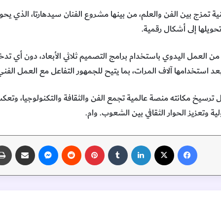
تمزج بين الفن والعلم، من بينها مشروع الفنان سيدهارتا، الذي يحول ا
تحويلها إلى أشكال رقمية.
لعمل اليدوي باستخدام برامج التصميم ثلاثي الأبعاد، دون أي تدخل ل
عد استخدامها آلاف المرات، بما يتيح للجمهور التفاعل مع العمل الفني
 ترسيخ مكانته منصة عالمية تجمع الفن والثقافة والتكنولوجيا، وتعكس
ية وتعزيز الحوار الثقافي بين الشعوب. وام.
فيسبوك
‫X
لينكدإن
‏Tumblr
بينتيريست
‏Reddit
ماسنجر
مشاركة عبر البريد
اقرأ التالي