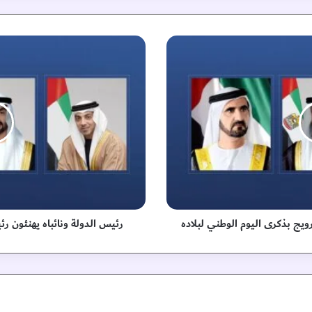
ر
ئ
ي
س
ا
ل
د
و
ل
ة
و
ن
ا
رويج بذكرى اليوم الوطني لبلاده
رئيس الدولة ونائباه يهنئون ر
ئ
ب
ا
ه
ي
ه