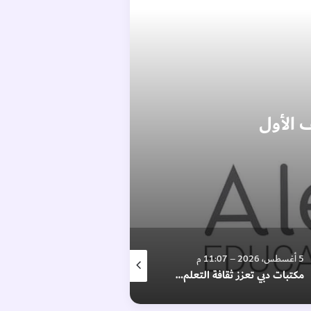
5 أغسطس، 2026 – 11:07 م
6 أغسطس، 2026 – 12:25 م
6 أغسط
مكتبات دبي تعزز ثقافة التعلم عبر39 ورشة إبداعية
“أدنيك” تتوج بـ 13 جائزة “ستيفي”