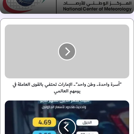
"
أ
س
ر
ة
و
ا
ح
د
ة
"أسرة واحدة.. وطن واحد".. الإمارات تحتفي بالقوى العاملة في
.
يومهم العالمي
.
و
ل
ط
ت
ن
ع
و
ز
ا
ي