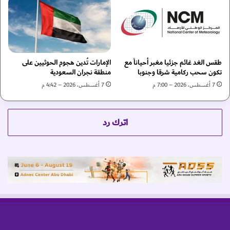
و
ث
ى
ب
ا
ي
ل
ت
ع
س
ا
طقس الغد غائم جزئيا مغبر أحياناً مع
الإمارات تُدين هجوم الحوثيين على
ع
تكون سحب ركامية شرقا وجنوبا
منطقة نجران السعودية
م
ر
ل
ا
7 أغسطس، 2026 – 7:00 م
7 أغسطس، 2026 – 4:42 م
ة
ل
ف
د
ي
ي
اترك رد
ي
ز
و
ل
م
ل
ه
ش
م
ه
ا
ر
ل
م
ع
ا
ا
ي
ل
و