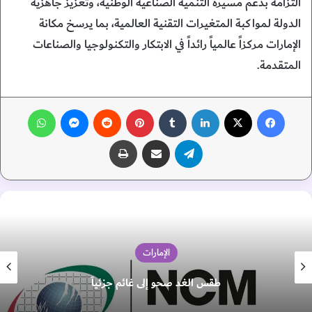
التزامه بدعم مسيرة التنمية الصناعية الوطنية، وتعزيز جاهزية
الدولة لمواكبة المتغيرات التقنية العالمية، بما يرسخ مكانة
الإمارات مركزاً عالمياً رائداً في الابتكار والتكنولوجيا والصناعات
المتقدمة.
فيسبوك
‫X
لينكدإن
‏Tumblr
بينتيريست
‏Reddit
ماسنجر
واتساب
تيلقرام
مشاركة عبر البريد
طباعة
الإمارات
طقس الغد صحو إلى غائم جزئياً