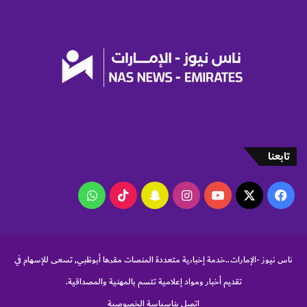
م
و
ي
ت
ح
د
ي
ث
م
ح
د
و
د
تابعنا
ل
أ
‫X
فيسبوك
‫YouTube
انستقرام
سناب
‫TikTok
واتساب
س
ع
تشات
ا
ر
ا
ناس نيوز -الإمارات..خدمة إخبارية متعددة المنصات مقرها أبوظبي, تسعى للإسهام في
ل
ج
تقديم أخبار ومواد إعلامية تتسم بالمهنية والمصداقية.
ا
اتصل بنا
سياسة الخصوصية