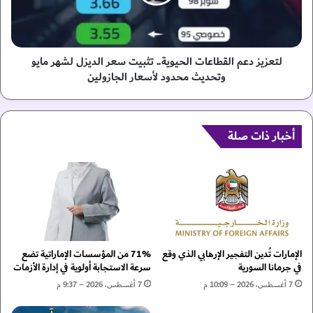
ح
ز
د
د
"
ع
.
م
.
ا
لتعزيز دعم القطاعات الحيوية.. تثبيت سعر الديزل لشهر مايو
ا
ل
وتحديث محدود لأسعار الجازولين
ل
ق
إ
ط
م
ا
ا
ع
أخبار ذات صلة
ر
ا
ا
ت
ت
ا
ت
ل
ح
ح
ت
ي
ف
و
ي
ي
الإمارات تُدين التفجير الإرهابي الذي وقع
71% من المؤسسات الإماراتية تضع
ب
ة
في جرمانا السورية
سرعة الاستجابة أولوية في إدارة الأزمات
ا
.
7 أغسطس، 2026 – 10:09 م
7 أغسطس، 2026 – 9:37 م
ل
.
ق
ت