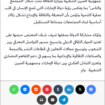
جمهورية الصين الشعبية ووزارة الثقافة تحت شعار “المجتمع
والناس” بما يعكس رؤية دولة الإمارات التي تضع الإنسان في قلب
عملية التنمية وتؤمن بأن المعرفة والثقافة والإبداع تشكل ركائز
أساسية لبناء المجتمعات وصناعة المستقبل.
وتؤكد مشاركة الدولة بصفتها ضيف شرف المعرض حرصها على
تعزيز الحوار الثقافي الدولي وترسيخ جسور التواصل المعرفي بين
الشعوب وتوسيع مجالات التعاون في قطاعات النشر والترجمة
والصناعات الثقافية والإبداعية بما يسهم في دعم التفاهم الحضاري
وتعزيز التبادل الفكري بين دولة الإمارات وجمهورية الصين
الشعبية. وام
فيسبوك
‫X
لينكدإن
‏Tumblr
بينتيريست
‏Reddit
ماسنجر
واتساب
تيلقرام
مشاركة عبر البريد
طباعة