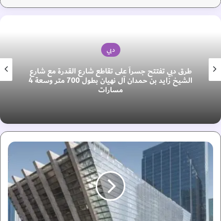
دبي
طرق دبي تفتتح جسراً على تقاطع شارع القدرة مع شارع
الشيخ زايد بن حمدان آل نهيان بطول 700 متر وسعة 4
مسارات
ت
خ
ر
ي
ج
ا
ل
د