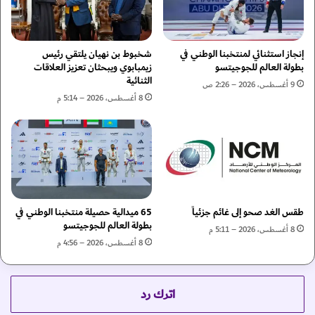
ا
ت
د
ج
ا
د
ل
ي
إنجاز استثنائي لمنتخبنا الوطني في
شخبوط بن نهيان يلتقي رئيس
أ
د
بطولة العالم للجوجيتسو
زيمبابوي ويبحثان تعزيز العلاقات
الثنائية
س
ة
9 أغسطس، 2026 – 2:26 ص
و
ع
8 أغسطس، 2026 – 5:14 م
ا
ب
ق
ر
ا
ت
ل
ط
م
ب
ا
ي
ل
ق
طقس الغد صحو إلى غائم جزئياً
65 ميدالية حصيلة منتخبنا الوطني في
ي
"
بطولة العالم للجوجيتسو
ة
د
8 أغسطس، 2026 – 5:11 م
"
8 أغسطس، 2026 – 4:56 م
ب
ي
ا
ل
اترك رد
آ