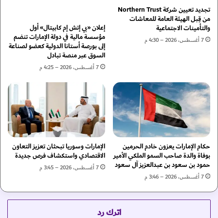
ا
و
تجديد تعيين شركة Northern Trust
ف
ن
من قِبل الهيئة العامة للمعاشات
ي
س
إعلان «بي إتش إم كابيتال» أول
والتأمينات الاجتماعية
ل
.
مؤسسة مالية في دولة الإمارات تنضم
7 أغسطس، 2026 – 4:30 م
إلى بورصة أستانا الدولية كعضو لصناعة
ل
.
السوق عبر منصة تبادل
إ
و
م
ص
7 أغسطس، 2026 – 4:25 م
ا
ل
ر
ا
ا
ح
ت
م
ف
ذ
ي
ه
ا
ل
حكام الإمارات يعزون خادم الحرمين
الإمارات وسوريا تبحثان تعزيز التعاون
ل
بوفاة والدة صاحب السمو الملكي الأمير
الاقتصادي واستكشاف فرص جديدة
ص
حمود بن سعود بن عبدالعزيز آل سعود
7 أغسطس، 2026 – 3:45 م
ي
7 أغسطس، 2026 – 3:46 م
ن
اترك رد