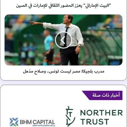
م
"البيت الإماراتي" يعزز الحضور الثقافي للإمارات في الصين
ا
ر
م
ا
د
ت
ر
ي
ب
"
ب
ي
ل
ع
ج
ز
ي
ز
ك
ا
ا
مدرب بلجيكا: مصر ليست تونس.. وصلاح مذهل
ل
:
ح
م
ض
ص
و
أخبار ذات صلة
ر
ر
ل
ا
ي
ل
س
ث
ت
ق
ت