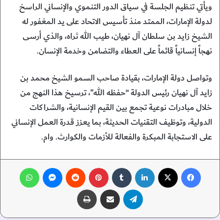
ويأتي تنظيم الجلسة في سياق الدور التنموي والإنساني الراسخ
لدولة الإمارات، الممتد منذ تأسيس الاتحاد على يد المغفور له
الشيخ زايد بن سلطان آل نهيان، طيب الله ثراه، والذي أرسى
نهجاً إنسانياً قائماً على العطاء والتضامن وخدمة الإنسان.
وتواصل دولة الإمارات، بقيادة صاحب السمو الشيخ محمد بن
زايد آل نهيان رئيس الدولة “حفظه الله”، ترسيخ هذا النهج من
خلال مبادرات نوعية تجمع بين القيم الإنسانية، والشراكات
الدولية، وتوظيف التقنيات الحديثة، بما يعزز قدرة العمل الإنساني
على الاستجابة المبكرة والفعالة للأزمات والكوارث. وام.
فيسبوك
‫X
لينكدإن
‏Tumblr
بينتيريست
‏Reddit
ماسنجر
واتساب
تيلقرام
مشاركة عبر البريد
طباعة