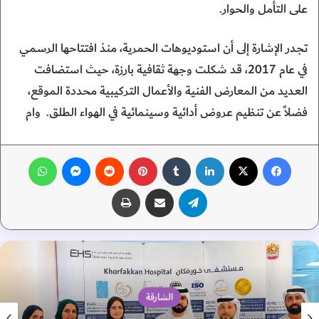
على التأمل والحوار.
تجدر الإشارة إلى أن استوديوهات الحمرية، منذ افتتاحها الرسمي
في عام 2017، قد شكلت وجهة ثقافية بارزة، حيث استضافت
العديد من المعارض الفنية والأعمال التركيبية محددة الموقع،
فضلاً عن تنظيم عروض أدائية وسينمائية في الهواء الطلق. وام
فيسبوك
‫X
لينكدإن
‏Tumblr
بينتيريست
‏Reddit
ماسنجر
واتساب
تيلقرام
مشاركة عبر البريد
طباعة
الشارقة