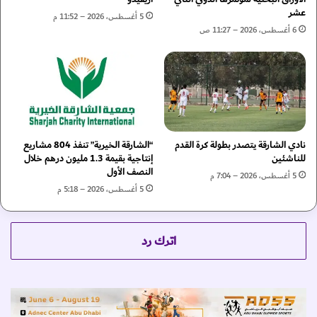
ا
عشر
د
5 أغسطس، 2026 – 11:52 م
ء
د
6 أغسطس، 2026 – 11:27 ص
و
ش
ي
ر
ط
ا
ل
ك
ع
ت
ع
ه
ل
ا
نادي الشارقة يتصدر بطولة كرة القدم
“الشارقة الخيرية” تنفذ 804 مشاريع
ى
م
للناشئين
إنتاجية بقيمة 1.3 مليون درهم خلال
م
ع
النصف الأول
ن
E
5 أغسطس، 2026 – 7:04 م
ظ
5 أغسطس، 2026 – 5:18 م
G
و
A
م
P
ة
ا
اترك رد
ا
ل
ل
ت
ت
ش
م
ي
ي
ك