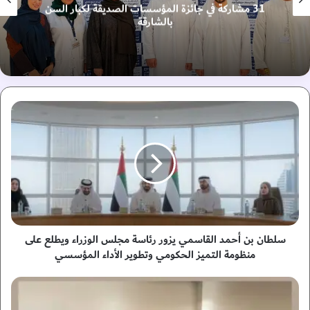
31 مشاركة في جائزة المؤسسات الصديقة لكبار السن
بالشارقة
س
ل
ط
ا
ن
ب
ن
أ
ح
م
سلطان بن أحمد القاسمي يزور رئاسة مجلس الوزراء ويطلع على
د
منظومة التميز الحكومي وتطوير الأداء المؤسسي
ا
ل
ا
ق
ل