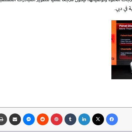
ة في دبي.
فيسبوك
‫X
لينكدإن
‏Tumblr
بينتيريست
‏Reddit
ماسنجر
مشاركة عبر البريد