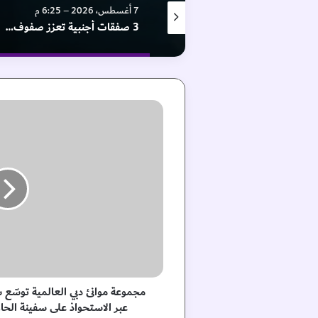
7 أغسطس، 2026 – 6:25 م
7 أغسطس، 2026 – 4:45 م
3 صفقات أجنبية تعزز صفوف حتا
شرطة دبي تطلق “Horizon X” لاستكشاف الفرص المستقبلية في المجال الأمني
م
ج
م
و
ع
ة
م
و
ا
ن
ئ
د
ب
مجموعة موانئ دبي العالمية توسّع 
ي
عبر الاستحواذ على سفينة الحا
ا