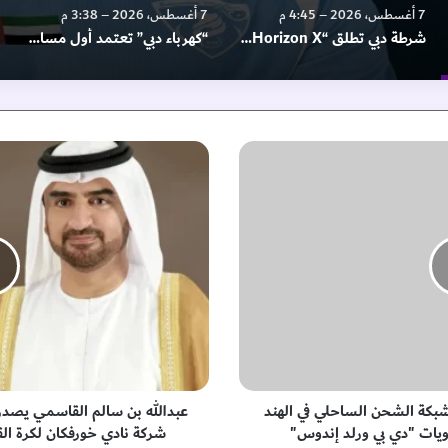
7 أغسطس، 2026 – 3:38 م
7 أغسطس، 2026 – 12:16 م
“كهرباء دبي” تعتمد أول مساحة شبابية بمقرها بالتعاون مع “الاتحادية للشباب”
إيرادات إعمار ترتفع 21% إلى 23.9 مليار درهم
ع
ب
د
ا
ل
ل
ه
ب
ن
س
ا
ل
م
شبكة الشحن الساحلي في الهند
عبدالله بن سالم القاسمي يصدر ق
ا
ويات "دي بي ورلد إندوس"
شركة نادي خورفكان لكرة ا
ل