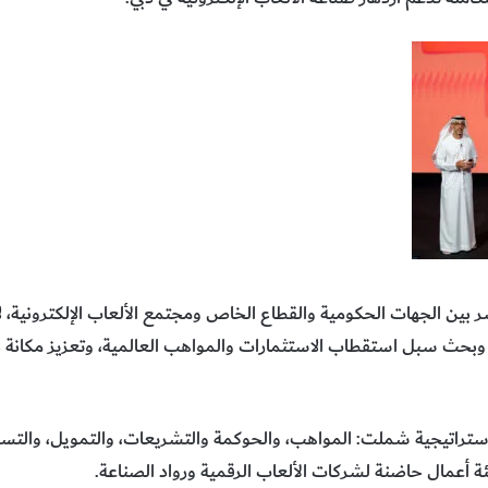
ر بين الجهات الحكومية والقطاع الخاص ومجتمع الألعاب الإلكترونية
بحث سبل استقطاب الاستثمارات والمواهب العالمية، وتعزيز مكانة دبي 
اتيجية شملت: المواهب، والحوكمة والتشريعات، والتمويل، والتسويق،
بيئة أعمال حاضنة لشركات الألعاب الرقمية ورواد الصناعة.