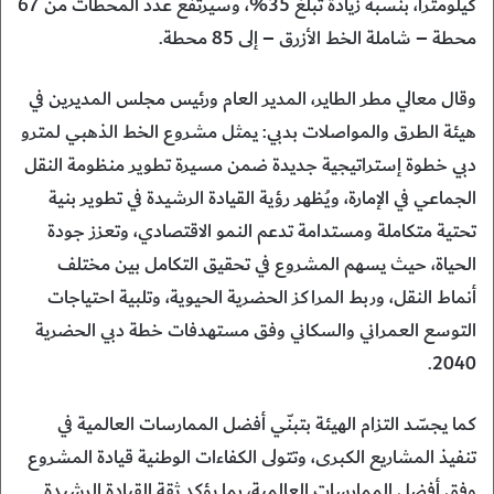
كيلومتراً، بنسبة زيادة تبلغ 35%، وسيرتفع عدد المحطات من 67
محطة – شاملة الخط الأزرق – إلى 85 محطة.
وقال معالي مطر الطاير، المدير العام ورئيس مجلس المديرين في
هيئة الطرق والمواصلات بدبي: يمثل مشروع الخط الذهبي لمترو
دبي خطوة إستراتيجية جديدة ضمن مسيرة تطوير منظومة النقل
الجماعي في الإمارة، ويُظهر رؤية القيادة الرشيدة في تطوير بنية
تحتية متكاملة ومستدامة تدعم النمو الاقتصادي، وتعزز جودة
الحياة، حيث يسهم المشروع في تحقيق التكامل بين مختلف
أنماط النقل، وربط المراكز الحضرية الحيوية، وتلبية احتياجات
التوسع العمراني والسكاني وفق مستهدفات خطة دبي الحضرية
2040.
كما يجسّد التزام الهيئة بتبنّي أفضل الممارسات العالمية في
تنفيذ المشاريع الكبرى، وتتولى الكفاءات الوطنية قيادة المشروع
وفق أفضل الممارسات العالمية، بما يؤكد ثقة القيادة الرشيدة