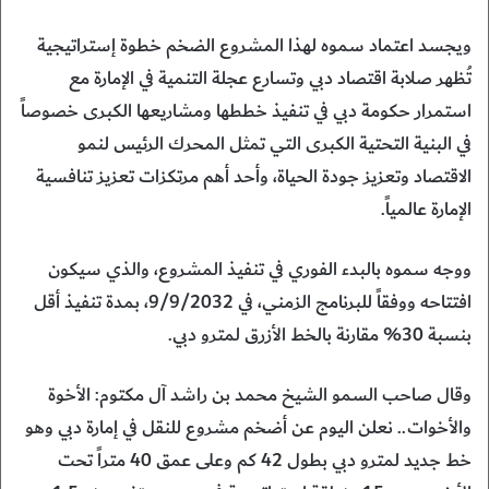
ويجسد اعتماد سموه لهذا المشروع الضخم خطوة إستراتيجية
تُظهر صلابة اقتصاد دبي وتسارع عجلة التنمية في الإمارة مع
استمرار حكومة دبي في تنفيذ خططها ومشاريعها الكبرى خصوصاً
في البنية التحتية الكبرى التي تمثل المحرك الرئيس لنمو
الاقتصاد وتعزيز جودة الحياة، وأحد أهم مرتكزات تعزيز تنافسية
الإمارة عالمياً.
ووجه سموه بالبدء الفوري في تنفيذ المشروع، والذي سيكون
افتتاحه ووفقاً للبرنامج الزمني، في 9/9/2032، بمدة تنفيذ أقل
بنسبة 30% مقارنة بالخط الأزرق لمترو دبي.
وقال صاحب السمو الشيخ محمد بن راشد آل مكتوم: الأخوة
والأخوات.. نعلن اليوم عن أضخم مشروع للنقل في إمارة دبي وهو
خط جديد لمترو دبي بطول 42 كم وعلى عمق 40 متراً تحت