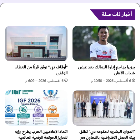
ي
ق
ا
س
ض
أخبار ذات صلة
ل
ي
ا
ة
ح
:
ف
"
ب
م
ح
س
ر
ا
ي
ر
بيزيرا يهاجم إدارة الزمالك بعد عرض
“أوقاف دبي” توثق قرنًا من العطاء
ة
ا
شباب الأهلي
الوقفي
إ
ل
6 أغسطس، 2026 – 10:50 م
6 أغسطس، 2026 – 6:09 م
ل
ب
ى
ط
م
ل
و
ا
ط
ل
ن
ر
ه
ي
ا
“الموارد البشرية لحكومة دبي” تطلق
اتحاد الإعلاميين العرب يطرح رؤية
ا
بيئة العمل الافتراضية بالتعاون مع
لتعزيز الحوكمة الرقمية العالمية
و
ض