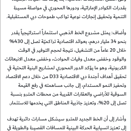
بقدرات الكوادر الإماراتية، ودورها المحوري في مواصلة مسيرة
التنمية وتحقيق إنجازات نوعية تواكب طموحات دبي المستقبلية.
وأضاف: يمثل مشروع الخط الذهبي استثماراً استراتيجياً يقدر
بنحو 34 مليار درهم، بعوائد اقتصادية تراكميّة تصل إلى 430%
خلال 20 عاماً من التشغيل، نتيجة لحجم التوفير في الوقت
والوقود وخفض معدل وفيات الحوادث، وخفض معدل الانبعاثات
الكربونية، وهو ما يؤكد الدور المحوري لمشاريع البنية التحتية في
تحقيق أهداف أجندة دبي الاقتصادية D33 من خلال دعم الاقتصاد
وتحفيز النمو المستدام، إلى جانب مساهمته في رفع القيمة
السوقية للأراضي والعقارات القريبة من محطات المترو بنسبة
تصل إلى 20%، وتعزيز جاذبية المناطق التي يخدمها للاستثمار.
وأشار إلى أن الخط الجديد للمترو سيشكل مسارات دائرية تهدف
إلى تعزيز انسيابية الحركة البينية للمسافات القصيرة والطويلة في