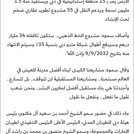
الأرض يمر بـ 15 منطقة إستراتيجية في دبي ويستفيد منه 1.5
مليون نسمة ويدعم النقل في 55 مشروع تطوير عقاري ضخم
تحت الإنشاء.
وأضاف سموه: مشروع الخط الذهبي.. ستكون تكلفته 34 مليار
درهم وسيرفع أطوال شبكة مترو دبي بنسبة 35٪ وسيتم الانتهاء
منه بتاريخ 9/9/2032 بإذن الله”.
وقال سموه: مشاريعنا الكبرى لبناء أفضل مدينة للعيش في
العالم مستمرة.. ومشاريعنا المستقبلية لن تتوقف.. بل تتسارع..
وأجندتنا هي بناء مستقبل أفضل لملايين البشر.. ونحن شعب
نقول ما نفعل.. ونفعل ما نقول.
جاء ذلك في حضور سمو الشيخ أحمد بن سعيد آل مكتوم، رئيس
هيئة دبي للطيران المدني، الرئيس الأعلى الرئيس التنفيذي لطيران
الإمارات والمجموعة، وسمو الشيخ منصور بن محمد بن راشد آل