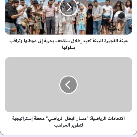
ة
ا
ل
ف
ج
ي
ر
هيئة الفجيرة للبيئة تعيد إطلاق سلاحف بحرية إلى موطنها وتراقب
ة
سلوكها
ل
ل
ا
ب
ل
ي
ا
ئ
ت
ة
ح
ت
ا
ع
د
ي
ا
د
ت
إ
ا
الاتحادات الرياضية: "مسار البطل الرياضي" محطة إستراتيجية
ط
ل
لتطوير المواهب
ل
ر
ا