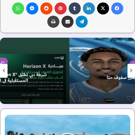
فيسبوك
‫X
لينكدإن
‏Tumblr
بينتيريست
‏Reddit
ماسنجر
واتساب
تيلقرام
مشاركة عبر البريد
طباعة
دبي
شرطة دبي تطلق “Horizon X” لاستكشاف الفرص
المستقبلية في المجال الأمني
ه
ي
ئ