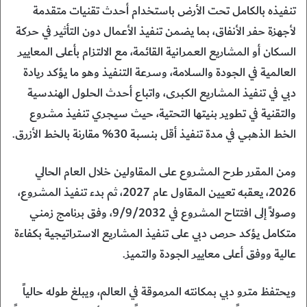
تنفيذه بالكامل تحت الأرض باستخدام أحدث تقنيات متقدمة
لأجهزة حفر الأنفاق، بما يضمن تنفيذ الأعمال دون التأثير في حركة
السكان أو المشاريع العمرانية القائمة، مع الالتزام بأعلى المعايير
العالمية في الجودة والسلامة، وسرعة التنفيذ وهو ما يؤكد ريادة
دبي في تنفيذ المشاريع الكبرى، واتباع أحدث الحلول الهندسية
والتقنية في تطوير بنيتها التحتية، حيث سيجري تنفيذ مشروع
الخط الذهبي في مدة تنفيذ أقل بنسبة 30% مقارنة بالخط الأزرق.
ومن المقرر طرح المشروع على المقاولين خلال العام الحالي
2026، يعقبه تعيين المقاول عام 2027، ثم بدء تنفيذ المشروع،
وصولاً إلى افتتاح المشروع في 9/9/2032، وفق برنامج زمني
متكامل يؤكد حرص دبي على تنفيذ المشاريع الاستراتيجية بكفاءة
عالية ووفق أعلى معايير الجودة والتميز.
ويحتفظ مترو دبي بمكانته المرموقة في العالم، ويبلغ طوله حالياً