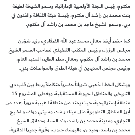
مكتوم، رئيس اللجنة الأولمبية الإماراتية، وسمو الشيخة لطيفة
بنت محمد بن راشد آل مكتوم، رئيسة هيئة الثقافة والفنون في
دبي، وسمو الشيخ ماجد بن محمد بن راشد آل مكتوم.
كما حضر أيضا معالي محمد عبد الله القرقاوي، وزير شؤون
مجلس الوزراء، ورئيس المكتب التنفيذي لصاحب السمو الشيخ
محمد بن راشد آل مكتوم، ومعالي مطر الطاير، المدير العام،
ورئيس مجلس المديرين في هيئة الطرق والمواصلات بدبي.
ويشكل الخط الذهبي شرياناً حضرياً متكاملاً يربط بين قلب دبي
التاريخي والمناطق الحيوية المستقبلية، ويغطي المشروع 15
منطقة إستراتيجية، حيث يمتد من منطقة الغبيبة مروراً بعدد من
أبرز المناطق التطويرية مثل ميناء راشد، وسيتي ووك، والخليج
التجاري، ومدينة محمد بن راشد، وند الشبا، وحدائق الشيخ
محمد بن راشد، وميدان، والبرشاء جنوب، وقرية جميرا الدائرية،